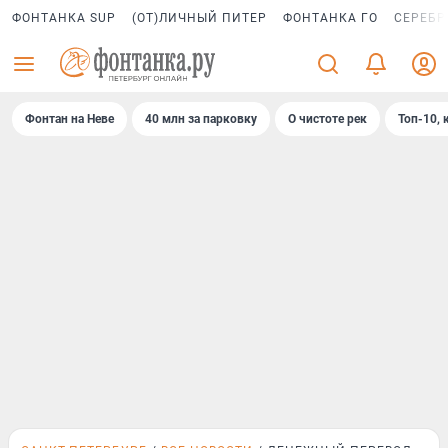
ФОНТАНКА SUP
(ОТ)ЛИЧНЫЙ ПИТЕР
ФОНТАНКА ГО
СЕРЕБР
Фонтан на Неве
40 млн за парковку
О чистоте рек
Топ-10, 