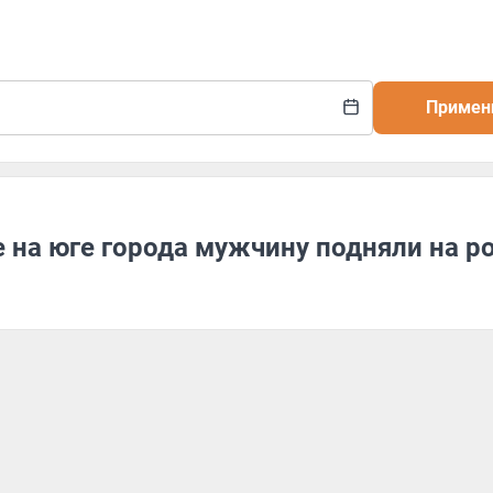
Примен
е на юге города мужчину подняли на р