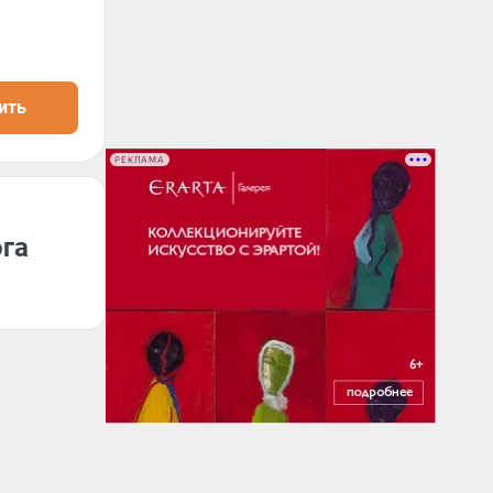
ить
РЕКЛАМА
ога