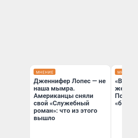
МНЕНИЕ
МНЕНИЕ
Дженнифер Лопес — не
«Выбор
наша мымра.
жестко
Американцы сняли
Психол
свой «Служебный
«бежев
роман»: что из этого
вышло