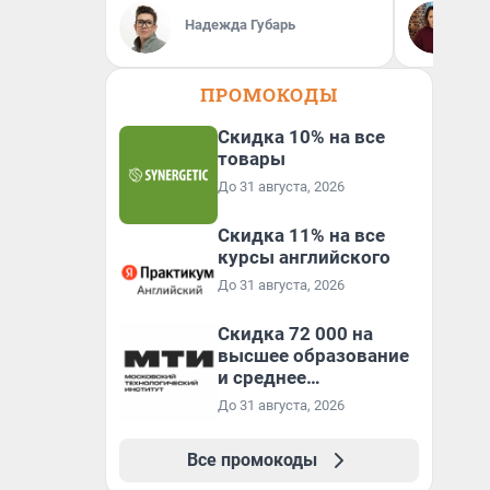
Ок
Надежда Губарь
Пс
пс
ПРОМОКОДЫ
Скидка 10% на все
товары
До 31 августа, 2026
Скидка 11% на все
курсы английского
До 31 августа, 2026
Скидка 72 000 на
высшее образование
и среднее
специальное
До 31 августа, 2026
образование в
первый год обучения
Все промокоды