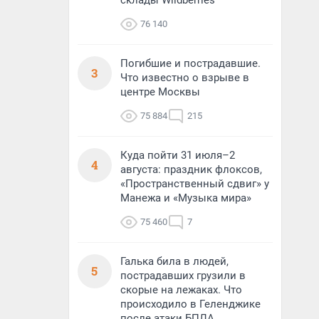
склады Wildberries
76 140
Погибшие и пострадавшие.
3
Что известно о взрыве в
центре Москвы
75 884
215
Куда пойти 31 июля–2
4
августа: праздник флоксов,
«Пространственный сдвиг» у
Манежа и «Музыка мира»
75 460
7
Галька била в людей,
5
пострадавших грузили в
скорые на лежаках. Что
происходило в Геленджике
после атаки БПЛА