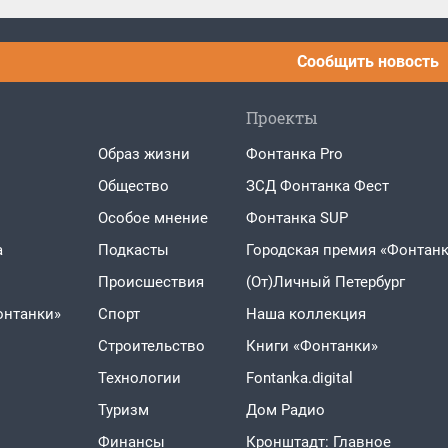
Сообщить новость
Проекты
Образ жизни
Фонтанка Pro
Общество
ЗСД Фонтанка Фест
Особое мнение
Фонтанка SUP
а
Подкасты
Городская премия «Фонтанк
Проиcшествия
(От)Личный Петербург
онтанки»
Спорт
Наша коллекция
Строительство
Книги «Фонтанки»
Технологии
Fontanka.digital
Туризм
Дом Радио
Финансы
Кронштадт: Главное