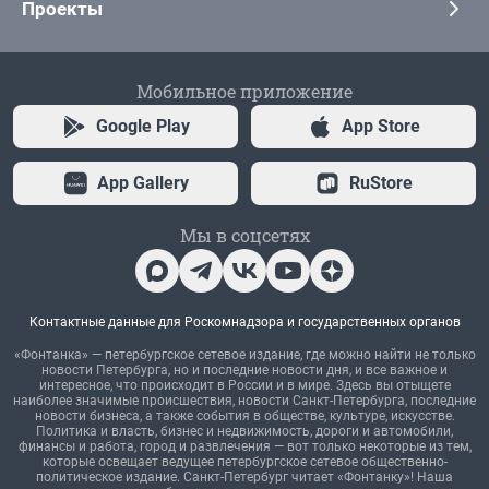
Проекты
Мобильное приложение
Google Play
App Store
App Gallery
RuStore
Мы в соцсетях
Контактные данные для Роскомнадзора и государственных органов
«Фонтанка» — петербургское сетевое издание, где можно найти не только
новости Петербурга, но и последние новости дня, и все важное и
интересное, что происходит в России и в мире. Здесь вы отыщете
наиболее значимые происшествия, новости Санкт-Петербурга, последние
новости бизнеса, а также события в обществе, культуре, искусстве.
Политика и власть, бизнес и недвижимость, дороги и автомобили,
финансы и работа, город и развлечения — вот только некоторые из тем,
которые освещает ведущее петербургское сетевое общественно-
политическое издание. Санкт-Петербург читает «Фонтанку»! Наша