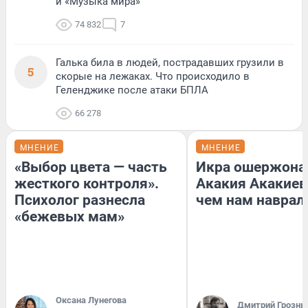
и «Музыка мира»
74 832
7
Галька била в людей, пострадавших грузили в
5
скорые на лежаках. Что происходило в
Геленджике после атаки БПЛА
66 278
МНЕНИЕ
МНЕНИЕ
«Выбор цвета — часть
Икра ошержона
жесткого контроля».
Акакия Акакиев
Психолог разнесла
чем нам наврал
«бежевых мам»
Оксана Лунегова
Дмитрий Грозны