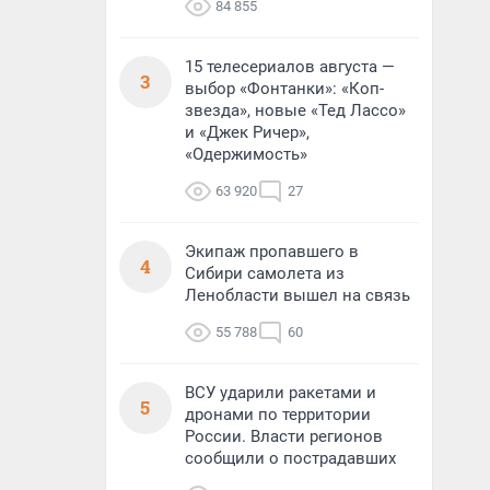
84 855
15 телесериалов августа —
3
выбор «Фонтанки»: «Коп-
звезда», новые «Тед Лассо»
и «Джек Ричер»,
«Одержимость»
63 920
27
Экипаж пропавшего в
4
Сибири самолета из
Ленобласти вышел на связь
55 788
60
ВСУ ударили ракетами и
5
дронами по территории
России. Власти регионов
сообщили о пострадавших