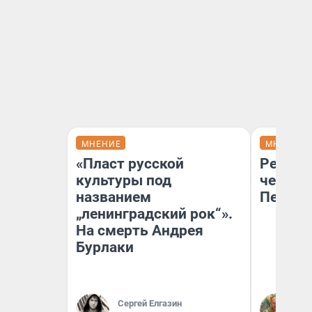
МНЕНИЕ
МНЕНИЕ
«Пласт русской
Ремонт
культуры под
чему г
названием
Петерб
„ленинградский рок“».
На смерть Андрея
Бурлаки
Сергей Елгазин
Де