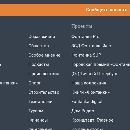
Сообщить новость
Проекты
Образ жизни
Фонтанка Pro
Общество
ЗСД Фонтанка Фест
Особое мнение
Фонтанка SUP
а
Подкасты
Городская премия «Фонтанк
Проиcшествия
(От)Личный Петербург
онтанки»
Спорт
Наша коллекция
Строительство
Книги «Фонтанки»
Технологии
Fontanka.digital
Туризм
Дом Радио
Финансы
Кронштадт: Главное
Финляндия
Круглые столы