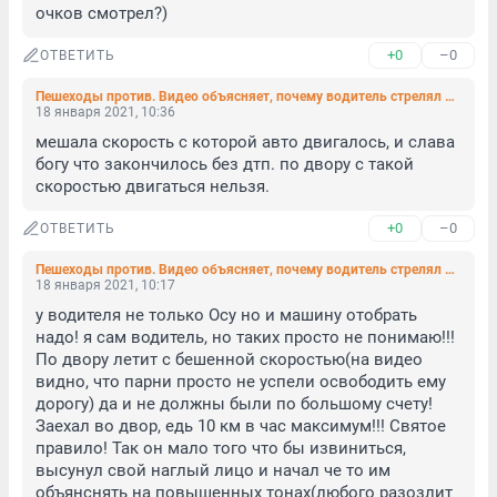
очков смотрел?)
+0
–0
ОТВЕТИТЬ
Пешеходы против. Видео объясняет, почему водитель стрелял в прохожих на проспекте Культуры (видео)
18 января 2021, 10:36
мешала скорость с которой авто двигалось, и слава 
богу что закончилось без дтп. по двору с такой 
скоростью двигаться нельзя.
+0
–0
ОТВЕТИТЬ
Пешеходы против. Видео объясняет, почему водитель стрелял в прохожих на проспекте Культуры (видео)
18 января 2021, 10:17
у водителя не только Осу но и машину отобрать 
надо! я сам водитель, но таких просто не понимаю!!! 
По двору летит с бешенной скоростью(на видео 
видно, что парни просто не успели освободить ему 
дорогу) да и не должны были по большому счету! 
Заехал во двор, едь 10 км в час максимум!!! Святое 
правило! Так он мало того что бы извиниться, 
высунул свой наглый лицо и начал че то им 
объянснять на повышенных тонах(любого разозлит 