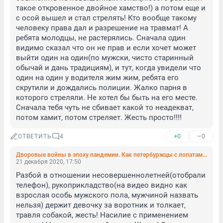
такое откровенное двойное хамство!) а потом еще и 
с осой вышел и стал стрелять! Кто вообще такому 
человеку права дал и разрешение на травмат! А 
ребята молодцы, не растерялись. Сначала один 
видимо сказал что он не прав и если хочет может 
выйти один на один(по мужски, чисто старинный 
обычай и дань традициям), и тут, когда увидели что 
один на один у водителя жим жим, ребята его 
скрутили и дождались полиции. Жалко парня в 
которого стреляли. Не хотел бы быть на его месте. 
Сначала тебя чуть не сбивает какой то неадекват, 
потом хамит, потом стреляет. Жесть просто!!!!
+0
–0
ОТВЕТИТЬ
4
Дворовые войны в эпоху пандемии. Как петербуржцы с лопатами и смартфонами отстаивали детскую площадку (видео, фото)
21 декабря 2020, 17:50
Разбой в отношении несовершеннолетней(отобрали 
телефон), рукоприкладство(на видео видно как 
взрослая особь мужского пола, мужчиной назвать 
нельзя) держит девочку за воротник и толкает, 
травля собакой, жесть! Насилие с применением 