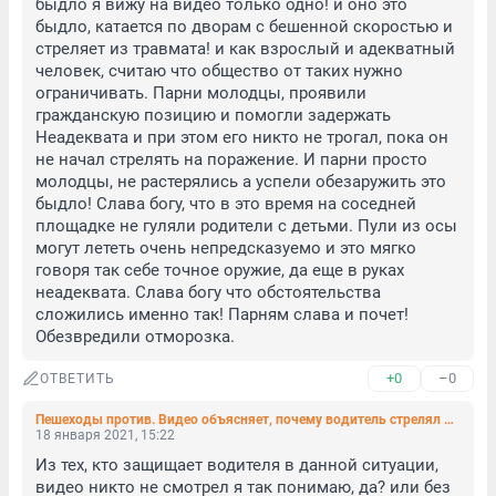
быдло я вижу на видео только одно! и оно это 
быдло, катается по дворам с бешенной скоростью и 
стреляет из травмата! и как взрослый и адекватный 
человек, считаю что общество от таких нужно 
ограничивать. Парни молодцы, проявили 
гражданскую позицию и помогли задержать 
Неадеквата и при этом его никто не трогал, пока он 
не начал стрелять на поражение. И парни просто 
молодцы, не растерялись а успели обезаружить это 
быдло! Слава богу, что в это время на соседней 
площадке не гуляли родители с детьми. Пули из осы 
могут лететь очень непредсказуемо и это мягко 
говоря так себе точное оружие, да еще в руках 
неадеквата. Слава богу что обстоятельства 
сложились именно так! Парням слава и почет! 
Обезвредили отморозка.
+0
–0
ОТВЕТИТЬ
Пешеходы против. Видео объясняет, почему водитель стрелял в прохожих на проспекте Культуры (видео)
18 января 2021, 15:22
Из тех, кто защищает водителя в данной ситуации, 
видео никто не смотрел я так понимаю, да? или без 