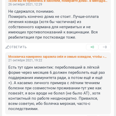
«Если вы не привились и заболели, помирайте дома». В минздраве Иркутской области объяснили слова главврача детской больницы
26 октября 2021, 12:29
Не сдержался, понимаю. 

Помирать конечно дома не стоит. Лучше-оплата 
лечения ковида (хотя бы частичная) из 
собственного кармана для непривитых и не 
имеющих противопоказаний к вакцинации. Вся 
реабилитация при постковиде тоже.
+0
–0
ОТВЕТИТЬ
Москвичка намеренно заразила себя и семью ковидом, чтобы «переболеть в лёгкой форме». Закончилось всё фатально
21 октября 2021, 19:22
Есть тут один моментик: переболевший в лёгкой 
форме через месяцев 6 должен переболеть ещё раз 
поддержания иммунитета ради, а потом ещё и ещё 
=). А касаемо личного примера с лёгким течнием 
болезни при совместном проживании-тут уже как 
повезёт, я вон вроде не болел (не было АТ) , хотя 
контактный по работе неоднократно. Привился, 
всем советую, ибо болячка мерзкая, часто-с 
последствиями.