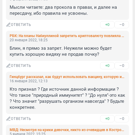
Мысли читаете: два прокола в правах, и далее на 
пересдачу, ибо правила не усвоены.
+0
–0
ОТВЕТИТЬ
РБК: На планы Набиуллиной запретить криптовалюту повлияла ФСБ
20 января 2022, 18:25
Блин, я прямо за запрет. Неужели можно будет 
купить хорошую видяху не продав почку?
+0
–0
ОТВЕТИТЬ
Гинцбург рассказал, как будут использовать вакцину, которую испытывал Путин
16 января 2022, 12:13
Кто признал ? Где источник данной информации ? 
Что такое "природный иммунитет" ? "До нуля"-это как 
? Что значит "разрушать организм навсегда" ? Будьте 
конкретнее.
+0
–0
ОТВЕТИТЬ
МВД: Несмотря на крики девочки, никто из очевидцев в Костроме не обратился в полицию
5 января 2022, 15:25