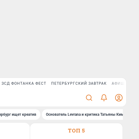
ЗСД ФОНТАНКА ФЕСТ
ПЕТЕРБУРГСКИЙ ЗАВТРАК
АФИША PLUS
ербург ищет креатив
Основатель Levrana и критика Татьяны Ким
За
ТОП 5