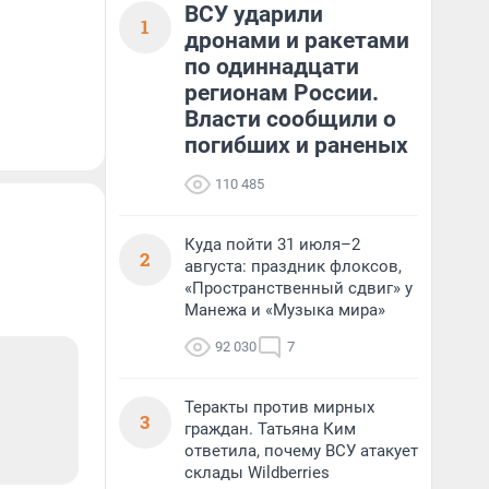
ВСУ ударили
1
дронами и ракетами
по одиннадцати
регионам России.
Власти сообщили о
погибших и раненых
110 485
Куда пойти 31 июля–2
2
августа: праздник флоксов,
«Пространственный сдвиг» у
Манежа и «Музыка мира»
92 030
7
Теракты против мирных
3
граждан. Татьяна Ким
ответила, почему ВСУ атакует
склады Wildberries