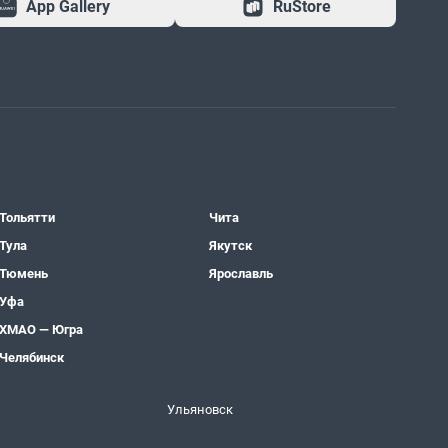
App Gallery
RuStore
Тольятти
Чита
Тула
Якутск
Тюмень
Ярославль
Уфа
ХМАО — Югра
Челябинск
Ульяновск