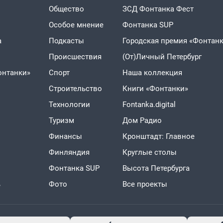
Общество
ЗСД Фонтанка Фест
Особое мнение
Фонтанка SUP
а
Подкасты
Городская премия «Фонтанк
Проиcшествия
(От)Личный Петербург
онтанки»
Спорт
Наша коллекция
Строительство
Книги «Фонтанки»
Технологии
Fontanka.digital
Туризм
Дом Радио
Финансы
Кронштадт: Главное
Финляндия
Круглые столы
Фонтанка SUP
Высота Петербурга
ь
Фото
Все проекты