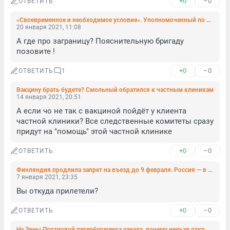
+0
–0
ОТВЕТИТЬ
«Своевременное и необходимое условие». Уполномоченный по правам человека выступила за COVID-паспорта для выезда за рубеж
20 января 2021, 11:08
А где про заграницу? Пояснительную бригаду 
позовите !
+0
–0
ОТВЕТИТЬ
1
Вакцину брать будете? Смольный обратился к частным клиникам
14 января 2021, 20:51
А если чо не так с вакциной пойдёт у клиента 
частной клиники? Все следственные комитеты сразу 
придут на "помощь" этой частной клинике
+0
–0
ОТВЕТИТЬ
Финляндия продлила запрет на въезд до 9 февраля. Россия — в «красной зоне»
7 января 2021, 23:35
Вы откуда прилетели?
+0
–0
ОТВЕТИТЬ
На Зины Портновой петербурженка узнала, почему нельзя открывать дверь, не посмотрев в глазок