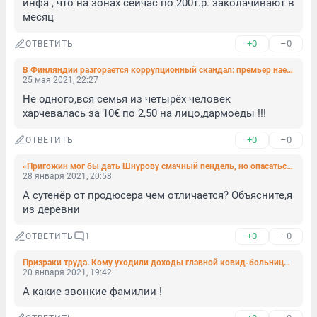
инфа , что на зонах сейчас по 200т.р. заколачивают в 
месяц
+0
–0
ОТВЕТИТЬ
В Финляндии разгорается коррупционный скандал: премьер наела завтраков на 300 евро в месяц
25 мая 2021, 22:27
Не одного,вся семья из четырёх человек 
харчевалась за 10€ по 2,50 на лицо,дармоеды !!!
+0
–0
ОТВЕТИТЬ
«Пригожин мог бы дать Шнурову смачный пендель, но опасаться за свою жизнь питерскому музыканту точно не стоит»
28 января 2021, 20:58
А сутенёр от продюсера чем отличается? Объясните,я 
из деревни
+0
–0
ОТВЕТИТЬ
1
Призраки труда. Кому уходили доходы главной ковид-больницы Петербурга (фото)
20 января 2021, 19:42
А какие звонкие фамилии !