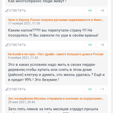
Как многообразно люди живут !
+0
–0
ОТВЕТИТЬ
Окно в Европу. Рынок покупки русскими недвижимости в Финляндии переживает ренессанс
17 ноября 2021, 11:18
Каким налом???!!! вы перепутали страну !!!! Не 
позорьтесь !!! Вы завязли по уши в своём вранье!
+0
–0
ОТВЕТИТЬ
Не болей и не гори. «Тест-драйв» самого большого дома в России
9 ноября 2021, 11:43
Это в каких условиях надо жить в своих пердях-
деревнях,чтобы купить или снять в этом доме 
(районе) клетуху и думать ,что жизнь удалась ? Ещё и 
в кредит 99% ! Это безумие !
+2
–1
ОТВЕТИТЬ
Экс-полицейских Москвы отправили в колонию за подброшенные наркотики. Журналисту Голунову они должны 5 млн (видео, фото)
28 мая 2021, 20:40
Зато пять лямов за пять месяцев отдадут,прошла 