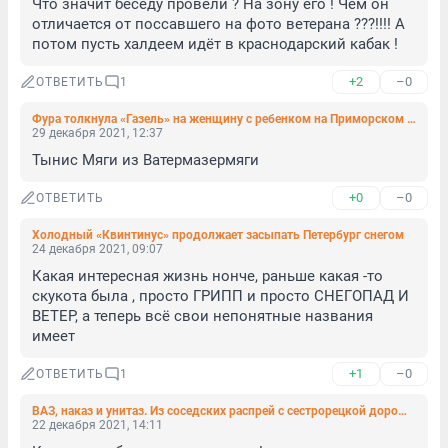
Что значит беседу провели ? На зону его ! Чем он 
отличается от поссавшего на фото ветерана ???!!!! А 
потом пусть халдеем идёт в краснодарский кабак !
+2
–0
ОТВЕТИТЬ
1
Фура толкнула «Газель» на женщину с ребенком на Приморском шоссе. В Вартемягах Land Cruiser сбил пешехода
29 декабря 2021, 12:37
Тынис Мяги из Ватермазермяги
+0
–0
ОТВЕТИТЬ
Холодный «Квинтинус» продолжает засыпать Петербург снегом
24 декабря 2021, 09:07
Какая интересная жизнь нонче, раньше какая -то 
скукота была , просто ГРИПП и просто СНЕГОПАД И 
ВЕТЕР, а теперь всё свои непонятные названия 
имеет
+1
–0
ОТВЕТИТЬ
1
ВАЗ, наказ и унитаз. Из соседских распрей с сестрорецкой дорожки дознание сделало ущербное дело
22 декабря 2021, 14:11