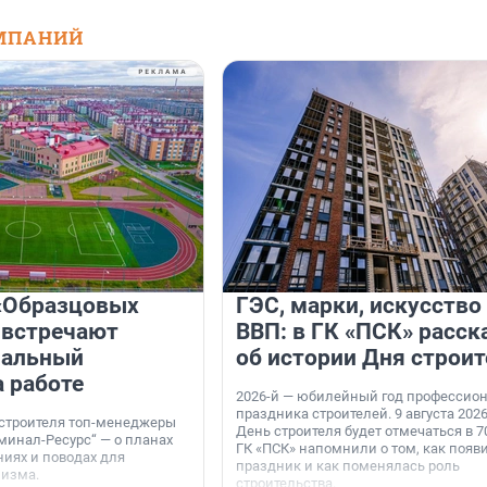
МПАНИЙ
«Образцовых
ГЭС, марки, искусство
 встречают
ВВП: в ГК «ПСК» расск
нальный
об истории Дня строит
а работе
2026-й — юбилейный год профессио
праздника строителей. 9 августа 2026
 строителя топ-менеджеры
День строителя будет отмечаться в 70
минал-Ресурс“ — о планах
ГК «ПСК» напомнили о том, как появ
иях и поводах для
праздник и как поменялась роль
мизма.
строительства.