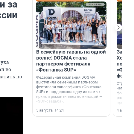
и за
ссии
В семейную гавань на одной
Зажгли
волне: DOGMA стала
Холдин
чука
партнером фестиваля
посети
ал во
«Фонтанка SUP»
«Фонта
фотоз
латить по
Федеральная компания DOGMA
выступила семейным партнером
Строител
фестиваля сапсерфинга «Фонтанка
четверты
SUP» и поддержала одну из самых
фестивал
ярких и романтичных номинаций —
раз комп
«SUP-свадьба».
привезти
и подари
5 августа, 14:24
4 августа,
посетите
необычно