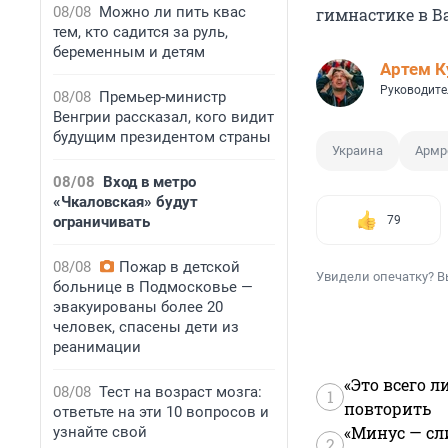
08/08
Можно ли пить квас
гимнастике в В
тем, кто садится за руль,
беременным и детям
Артем К
Руководите
08/08
Премьер-министр
Венгрии рассказал, кого видит
будущим президентом страны
Украина
Армр
08/08
Вход в метро
«Чкаловская» будут
ограничивать
79
08/08
Пожар в детской
Увидели опечатку? В
больнице в Подмосковье —
эвакуированы более 20
человек, спасены дети из
реанимации
«Это всего л
08/08
Тест на возраст мозга:
1
повторить
ответьте на эти 10 вопросов и
«Минус — сл
узнайте свой
2