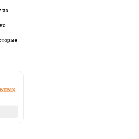
 из
но
которые
льных