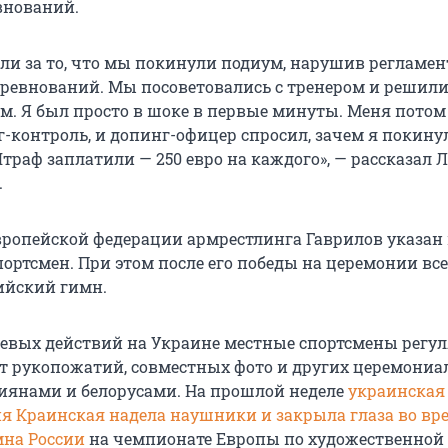
внований.
ли за то, что мы покинули подиум, нарушив регламен
ревнований. Мы посоветовались с тренером и решил
м. Я был просто в шоке в первые минуты. Меня потом
г-контроль, и допинг-офицер спросил, зачем я покину
траф заплатили — 250 евро на каждого», — рассказал
.
вропейской федерации армрестлинга Гаврилов указан
ортсмен. При этом после его победы на церемонии все
ийский гимн.
оевых действий на Украине местные спортсмены регу
т рукопожатий, совместных фото и других церемони
сиянами и белорусами. На прошлой неделе
украинская
я Краинская надела наушники и закрыла глаза во вр
мна России
на чемпионате Европы по художественной