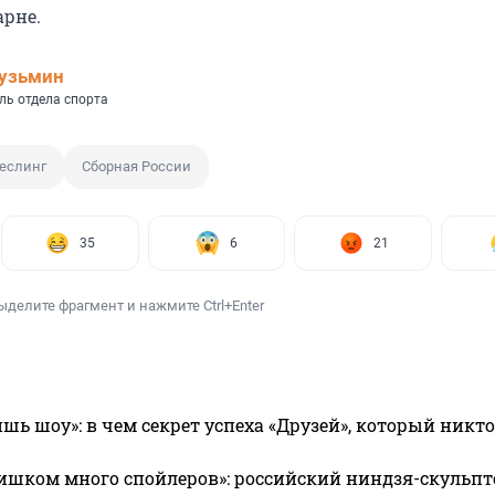
арне.
узьмин
ль отдела спорта
еслинг
Сборная России
35
6
21
ыделите фрагмент и нажмите Ctrl+Enter
ишь шоу»: в чем секрет успеха «Друзей», который никто
ишком много спойлеров»: российский ниндзя-скульпт