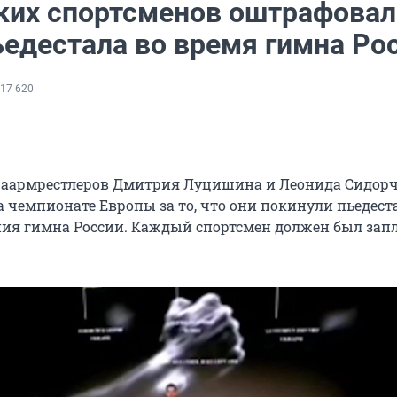
ких спортсменов оштрафовал
ьедестала во время гимна Ро
17 620
раармрестлеров Дмитрия Луцишина и Леонида Сидор
 чемпионате Европы за то, что они покинули пьедест
ия гимна России. Каждый спортсмен должен был зап