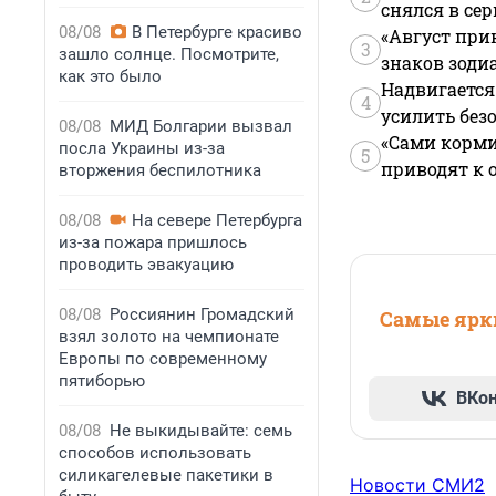
снялся в се
08/08
В Петербурге красиво
«Август при
3
зашло солнце. Посмотрите,
знаков зоди
как это было
Надвигается
4
усилить без
08/08
МИД Болгарии вызвал
«Сами корми
посла Украины из-за
5
приводят к 
вторжения беспилотника
08/08
На севере Петербурга
из-за пожара пришлось
проводить эвакуацию
08/08
Россиянин Громадский
Самые ярки
взял золото на чемпионате
Европы по современному
пятиборью
ВКо
08/08
Не выкидывайте: семь
способов использовать
силикагелевые пакетики в
Новости СМИ2