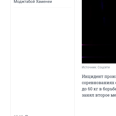
Моджтабой Хаменеи
Источник: 
Соцсети 
Инцидент произ
соревнованиях 
до
60 кг
в борьб
занял второе ме