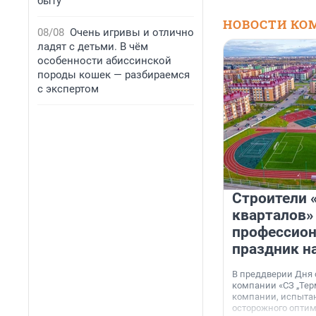
быту
НОВОСТИ КО
08/08
Очень игривы и отлично
ладят с детьми. В чём
особенности абиссинской
породы кошек — разбираемся
с экспертом
Строители 
кварталов»
профессио
праздник н
В преддверии Дня
компании «СЗ „Тер
компании, испытан
осторожного опти