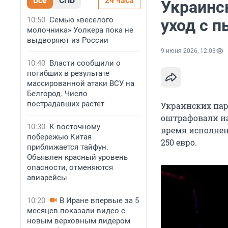
Все
СПБ
24 часа
Украинс
10:50
Семью «веселого
уход с п
молочника» Уолкера пока не
выдворяют из России
9 июня 2026, 12:03
10:40
Власти сообщили о
погибших в результате
массированной атаки ВСУ на
Белгород. Число
пострадавших растет
Украинских па
оштрафовали на
10:30
К восточному
время исполнен
побережью Китая
250 евро.
приближается тайфун.
Объявлен красный уровень
опасности, отменяются
авиарейсы
10:20
В Иране впервые за 5
месяцев показали видео с
новым верховным лидером