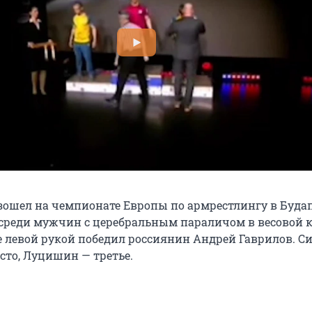
ошел на чемпионате Европы по армрестлингу в Будап
среди мужчин с церебральным параличом в весовой 
е левой рукой победил россиянин Андрей Гаврилов. С
сто, Луцишин — третье.