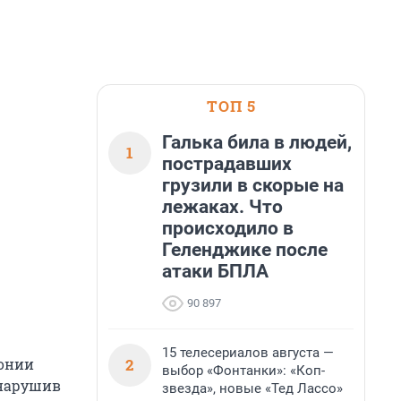
ТОП 5
Галька била в людей,
1
пострадавших
грузили в скорые на
лежаках. Что
происходило в
Геленджике после
атаки БПЛА
90 897
15 телесериалов августа —
2
монии
выбор «Фонтанки»: «Коп-
 нарушив
звезда», новые «Тед Лассо»