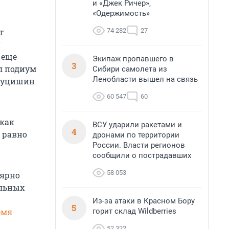
и «Джек Ричер»,
«Одержимость»
74 282
27
т
и
 еще
Экипаж пропавшего в
3
л подиум
Сибири самолета из
Ленобласти вышел на связь
 Луцишин
60 547
60
 как
ВСУ ударили ракетами и
4
 равно
дронами по территории
России. Власти регионов
сообщили о пострадавших
58 053
лярно
альных
Из-за атаки в Красном Бору
5
горит склад Wildberries
емя
52 322