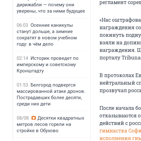
регламент соре
дирижабли — почему они
уверены, что за ними будущее
«Нас оштрафова
06:03
Осенние каникулы
награждения со
станут дольше, а зимние
покинуть подиу
сократят в новом учебном
взяли на допин
году: в чём дело
награждения. Ш
порталу Tribuna
02:14
Историк проведет по
имперскому и советскому
Кронштадту
В протоколах Е
нейтральный сп
01:53
Белгород подвергся
прозвучал росс
массированной атаке дронов.
Пострадавших более десяти,
среди них дети
После начала б
отказываются о
08/08
Десятки квадратных
действий с рос
метров лесов горели на
гимнастка Софи
стройке в Обухово
исполнения ги