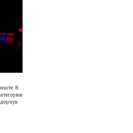
еште. В
категории
идорчук