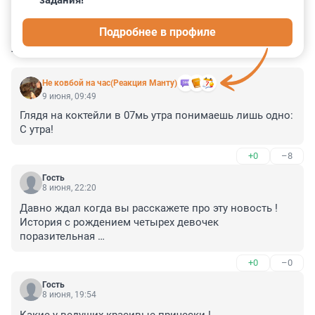
задания!
7
5
2
22
7
Подробнее в профиле
КОММЕНТАРИИ
230
Не ковбой на час(Реакция Манту)
9 июня, 09:49
Глядя на коктейли в 07мь утра понимаешь лишь одно: 
С утра!
+0
–8
Гость
8 июня, 22:20
Давно ждал когда вы расскажете про эту новость !

История с рождением четырех девочек 
поразительная 

и достойна экранизации !

+0
–0
Мама действительно совершила смертельно опасный 
подвиг !

Гость
Здоровья маме и четырем замечательным дочкам-
8 июня, 19:54
близняшкам !
