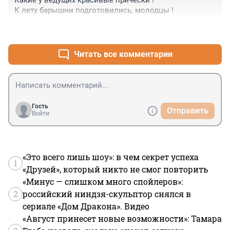
Какие у ведущих красивые прически !

Пусть в этой большой семье царит счастье и любовь !

К лету барышни подготовились, молодцы !
А я пошел дальше мечтать о дочке ... Хотя бы одной ...
+0
–0
Читать все комментарии
Гость
Отправить
Войти
«Это всего лишь шоу»: в чем секрет успеха
1
«Друзей», который никто не смог повторить
«Минус — слишком много спойлеров»:
2
российский ниндзя-скульптор снялся в
сериале «Дом Дракона». Видео
«Август принесет новые возможности»: Тамара