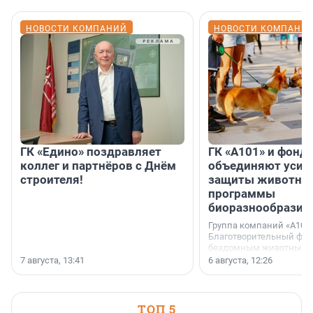
НОВОСТИ КОМПАНИЙ
НОВОСТИ КОМПАНИ
ГК «Едино» поздравляет
ГК «А101» и фонд
коллег и партнёров с Днём
объединяют усил
строителя!
защиты животных
программы
биоразнообразия
Группа компаний «А101»
Благотворительный фо
бездомным животным 
заключили соглашение
7 августа, 13:41
6 августа, 12:26
стратегическом сотрудн
ТОП 5