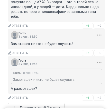
получил по щам? 🤭 Выводки — это в твоей семье 
инвалидной, а у людей — дети. Кардинально надо 
решать вопрос с недоденафицированными типа 
тебя.
+1
–9
ОТВЕТИТЬ
Гость
3 июня, 15:50
Замоташек никто не будет слушать!
+5
–0
ОТВЕТИТЬ
Гость
3 июня, 15:56
Гость
3 июня, 15:50
Замоташек никто не будет слушать!
А размоташек?
+1
–2
ОТВЕТИТЬ
Показать ещё 1 ответ