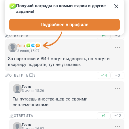
Получай награды за комментарии и другие 
задания!
Гость
3 июня, 15:15
Подробнее в профиле
Доходы в бюджет нужно пополнять
+4
–0
ОТВЕТИТЬ
firma
3 июня, 15:07
За наркотики и ВИЧ могут выдворить, но могут и 
квартиру подарить, тут не угадаешь
+14
–0
ОТВЕТИТЬ
3
Гость
3 июня, 15:26
Ты путаешь иностранцев со своими 
соплеменниками.
+1
–12
ОТВЕТИТЬ
Гость
3 июня, 16:02