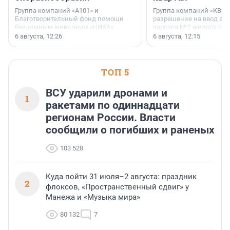
Группа компаний «А101» и
Группа компаний «КВС»
Благотворительный фонд помощи
разрешение на ввод в 
бездомным животным «НИКА»
корпуса № 2 жилого про
заключили соглашение о
Уютный квартал», расп
6 августа, 12:26
6 августа, 12:15
стратегическом сотрудничестве.
Всеволожском районе
Ленинградской области
ТОП 5
ВСУ ударили дронами и
1
ракетами по одиннадцати
регионам России. Власти
сообщили о погибших и раненых
103 528
Куда пойти 31 июля–2 августа: праздник
2
флоксов, «Пространственный сдвиг» у
Манежа и «Музыка мира»
80 132
7