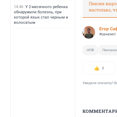
Пенсия выро
14:46
У 2-месячного ребенка
настолько, ч
обнаружили болезнь, при
которой язык стал черным и
волосатым
Егор Са
Журналист
НПФ
Пенсион
2
Увидели опечатку? В
КОММЕНТАР