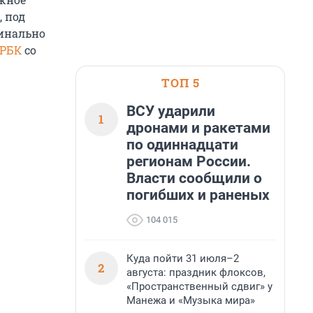
, под
динально
РБК
со
ТОП 5
ВСУ ударили
1
дронами и ракетами
по одиннадцати
регионам России.
Власти сообщили о
погибших и раненых
104 015
Куда пойти 31 июля–2
2
августа: праздник флоксов,
«Пространственный сдвиг» у
Манежа и «Музыка мира»