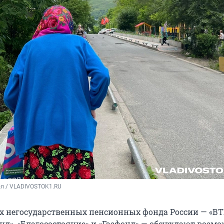
ол / VLADIVOSTOK1.RU
 негосударственных пенсионных фонда России — «В
д», «Благосостояние» и «Газфонд» — обсуждают возм