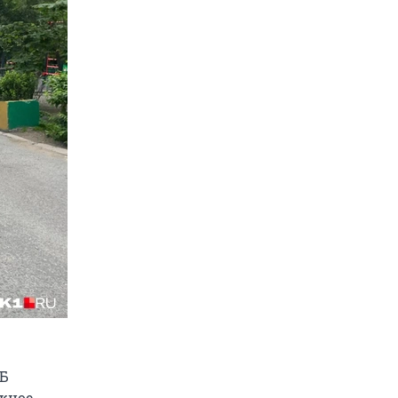
ТБ
ожное