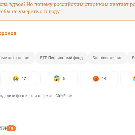
сла вдвое? Но почему российским старикам хватает р
тобы не умереть с голоду
фронов
ные накопления
ВТБ Пенсионный фонд
Благосостояние
Р
17
6
14
ыделите фрагмент и нажмите Ctrl+Enter
ИИ
18