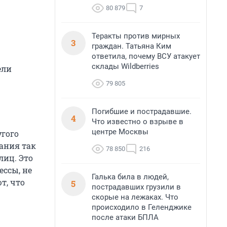
80 879
7
Теракты против мирных
3
граждан. Татьяна Ким
ответила, почему ВСУ атакует
склады Wildberries
ели
ю
79 805
Погибшие и пострадавшие.
4
Что известно о взрыве в
центре Москвы
угого
дания так
78 850
216
лиц. Это
ссы, не
Галька била в людей,
т, что
5
пострадавших грузили в
скорые на лежаках. Что
происходило в Геленджике
после атаки БПЛА