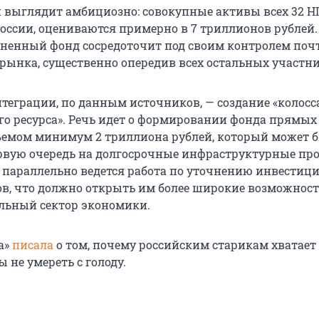
и выглядит амбициозно: совокупные активы всех 32 Н
оссии, оцениваются примерно в 7 триллионов рублей
иненный фонд сосредоточит под своим контролем поч
 рынка, существенно опередив всех остальных участни
нтеграции, по данным источников, — создание «колосс
о ресурса». Речь идет о формировании фонда прямых
емом минимум 2 триллиона рублей, который может 
рвую очередь на долгосрочные инфраструктурные про
о параллельно ведется работа по уточнению инвести
в, что должно открыть им более широкие возможност
льный сектор экономики.
а»
писала
о том, почему российским старикам хватает
ы не умереть с голоду.