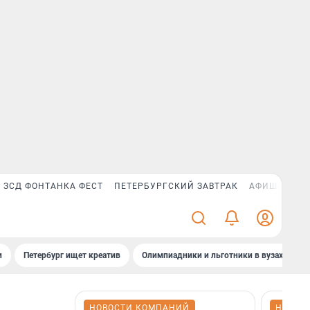
ЗСД ФОНТАНКА ФЕСТ
ПЕТЕРБУРГСКИЙ ЗАВТРАК
АФИША PLUS
и
Петербург ищет креатив
Олимпиадники и льготники в вузах СПб
НОВОСТИ КОМПАНИЙ
НОВОС