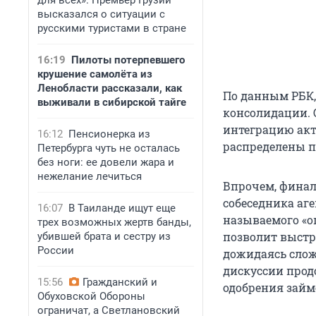
для всех». Премьер Грузии
высказался о ситуации с
русскими туристами в стране
16:19
Пилоты потерпевшего
крушение самолёта из
Ленобласти рассказали, как
По данным РБК,
выживали в сибирской тайге
консолидации. 
интеграцию акт
16:12
Пенсионерка из
распределены 
Петербурга чуть не осталась
без ноги: ее довели жара и
нежелание лечиться
Впрочем, финал
собеседника аге
16:07
В Таиланде ищут еще
называемого «о
трех возможных жертв банды,
позволит выстр
убившей брата и сестру из
России
дожидаясь слож
дискуссии прод
15:56
Гражданский и
одобрения займе
Обуховской Обороны
ограничат, а Светлановский