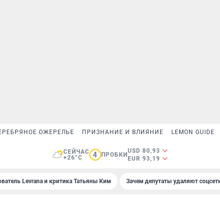
ЕРЕБРЯНОЕ ОЖЕРЕЛЬЕ
ПРИЗНАНИЕ И ВЛИЯНИЕ
LEMON GUIDE
USD 80,93
СЕЙЧАС
4
ПРОБКИ
+26°C
EUR 93,19
ователь Levrana и критика Татьяны Ким
Зачем депутаты удаляют соцсет