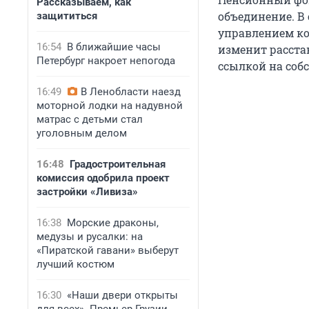
Рассказываем, как
объединение. В 
защититься
управлением ко
16:54
В ближайшие часы
изменит расстан
Петербург накроет непогода
ссылкой на соб
16:49
В Ленобласти наезд
моторной лодки на надувной
матрас с детьми стал
уголовным делом
16:48
Градостроительная
комиссия одобрила проект
застройки «Ливиза»
16:38
Морские драконы,
медузы и русалки: на
«Пиратской гавани» выберут
лучший костюм
16:30
«Наши двери открыты