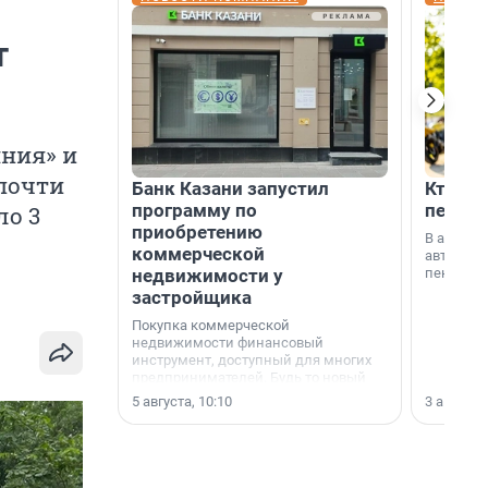
т
ния» и
 почти
Банк Казани запустил
Кто по
программу по
пенсии
ло 3
приобретению
В август
коммерческой
автомати
недвижимости у
пенсии.
застройщика
Покупка коммерческой
недвижимости финансовый
инструмент, доступный для многих
предпринимателей. Будь то новый
офис, склад, торговое помещение
5 августа, 10:10
3 августа,
или готовый арендный бизнес —
успех сделки зависит от правильного
выбора объекта и грамотного
финансирования.