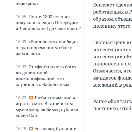
перекроют
Контекст сделк
работающих в Р
15:45
Почти 1300 человек
образом, объед
покусали клещи в Петербурге
половину этого
и Ленобласти. Где чаще всего?
15:39
«Ростелеком» сообщил
Главная цель и
о кратковременном сбое в
инвестиционног
работе сети
инвестиций объ
направлен в пе
15:33
От «футбольного бога»
Отмечается, чт
до допинговой
мандатов фондо
дисквалификации: что
вложений в реа
случилось с Заболотным
15:22
Любил внимание и
Ранее «Фонтанк
играть в мяч. В гатчинском
настолько, чтоб
музее умер любимец публики
козёл Сэр
15:18
Беглянки, буллинг и