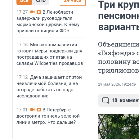
Все
СПБ
24 часа
Три кру
17:27
В Ленобласти
пенсион
задержали руководителя
вариант
мормонской церкви. К нему
пришли полиция и ФСБ
Объединение
17:16
Минэкономразвития
готовит меры поддержки для
«Газфонда» 
пострадавших от атак на
половину вс
склады Wildberries продавцов
триллионов
17:12
Дача защищает от этой
неизлечимой болезни, и на
29 мая 2026, 19:24
огороде работать не надо:
исследование
18
коммен
17:01
В Петербурге
достроили тоннель зеленой
линии метро. Что дальше?