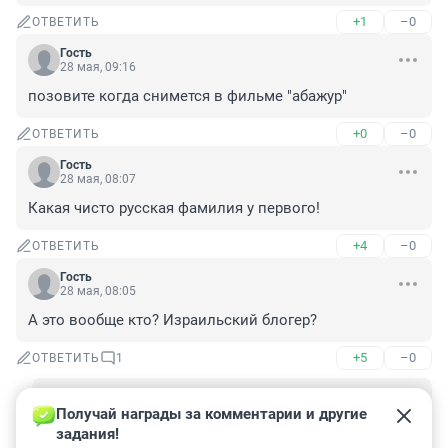
+1
–0
ОТВЕТИТЬ
Гость
28 мая, 09:16
позовите когда снимется в фильме "абажур"
+0
–0
ОТВЕТИТЬ
Гость
28 мая, 08:07
Какая чисто русская фамилия у первого!
+4
–0
ОТВЕТИТЬ
Гость
28 мая, 08:05
А это вообще кто? Израильский блогер?
+5
–0
ОТВЕТИТЬ
1
Гость
28 мая, 16:35
Получай награды за комментарии и другие 
задания!
бюджетный аналог Тёмоти Шаломе. продюсеры 