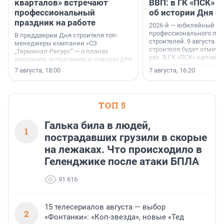
кварталов» встречают
ВВП: в ГК «ПСК» р
профессиональный
об истории Дня с
праздник на работе
2026-й — юбилейный го
профессионального пр
В преддверии Дня строителя топ-
строителей. 9 августа 2
менеджеры компании «СЗ
строителя будет отмечат
„Терминал-Ресурс“ — о планах
раз. В ГК «ПСК» напомни
компании, испытаниях и поводах для
появился праздник и к
осторожного оптимизма.
7 августа, 18:00
7 августа, 16:20
поменялась роль строит
ТОП 5
Галька била в людей,
1
пострадавших грузили в скорые
на лежаках. Что происходило в
Геленджике после атаки БПЛА
91 616
15 телесериалов августа — выбор
2
«Фонтанки»: «Коп-звезда», новые «Тед