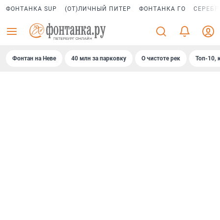
ФОНТАНКА SUP
(ОТ)ЛИЧНЫЙ ПИТЕР
ФОНТАНКА ГО
СЕРЕБР
Фонтан на Неве
40 млн за парковку
О чистоте рек
Топ-10, 