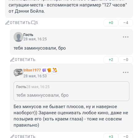
ситуации-места - вспоминается например "127 часов" 
от Дэнни Бойла.
+0
–4
ОТВЕТИТЬ
5
Гость
28 мая, 16:25
тебя заминусовали, бро
+2
–0
ОТВЕТИТЬ
triton1977
28 мая, 16:53
Гость
28 мая, 16:25
тебя заминусовали, бро
Без минусов не бывает плюсов, ну и наверное 
наоборот)) Заранее оценивать любое кино, даже не 
позырив его (хоть краем глаза) - тоже не совсем 
правильно)
+3
–0
ОТВЕТИТЬ