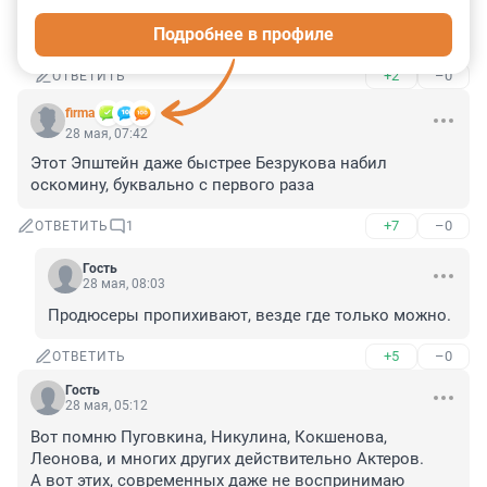
свое придумать не могут, поэтому просто копируют 
Подробнее в профиле
голливудские сценарии и типажи
+2
–0
ОТВЕТИТЬ
firma
28 мая, 07:42
Этот Эпштейн даже быстрее Безрукова набил 
оскомину, буквально с первого раза
+7
–0
ОТВЕТИТЬ
1
Гость
28 мая, 08:03
Продюсеры пропихивают, везде где только можно.
+5
–0
ОТВЕТИТЬ
Гость
28 мая, 05:12
Вот помню Пуговкина, Никулина, Кокшенова, 
Леонова, и многих других действительно Актеров.

А вот этих, современных даже не воспринимаю