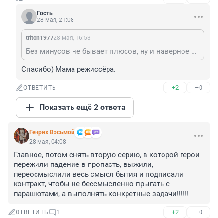
Гость
28 мая, 21:08
triton1977
28 мая, 16:53
Без минусов не бывает плюсов, ну и наверное наоборот)) Заранее оценивать любое кино, даже не позырив его (хоть краем глаза) - тоже не совсем правильно)
Спасибо) Мама режиссёра.
+2
–0
ОТВЕТИТЬ
Показать ещё 2 ответа
Генрих Восьмой
28 мая, 04:08
Главное, потом снять вторую серию, в которой герои 
пережили падение в пропасть, выжили, 
переосмыслили весь смысл бытия и подписали 
контракт, чтобы не бессмысленно прыгать с 
парашютами, а выполнять конкретные задачи!!!!!!
+2
–0
ОТВЕТИТЬ
1