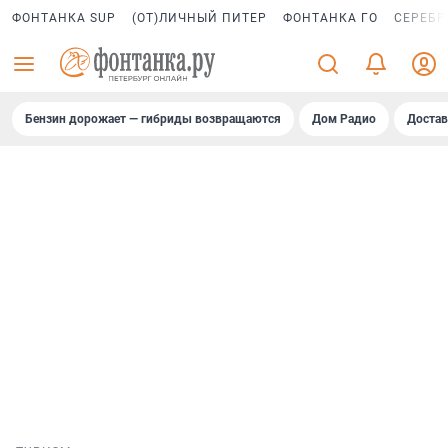
ФОНТАНКА SUP
(ОТ)ЛИЧНЫЙ ПИТЕР
ФОНТАНКА ГО
СЕРЕБР
Бензин дорожает — гибриды возвращаются
Дом Радио
Достав