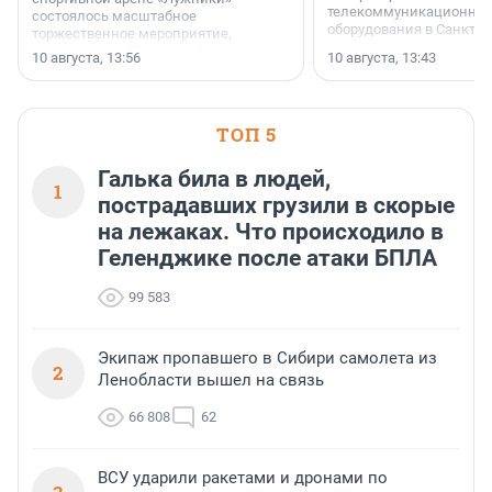
телекоммуникационног
состоялось масштабное
оборудования в Санкт-П
торжественное мероприятие,
посвящённое 70-летию Дня
10 августа, 13:56
10 августа, 13:43
строителя.
ТОП 5
Галька била в людей,
1
пострадавших грузили в скорые
на лежаках. Что происходило в
Геленджике после атаки БПЛА
99 583
Экипаж пропавшего в Сибири самолета из
2
Ленобласти вышел на связь
66 808
62
ВСУ ударили ракетами и дронами по