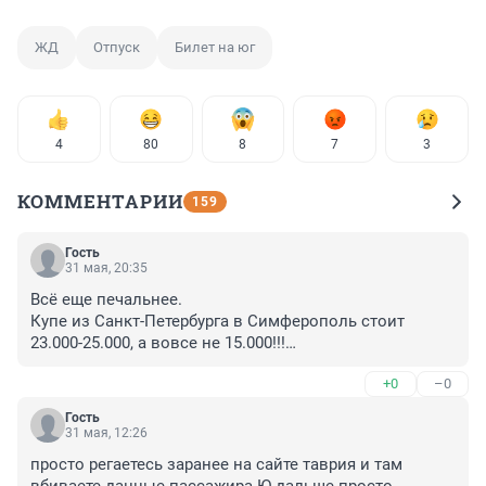
ЖД
Отпуск
Билет на юг
4
80
8
7
3
КОММЕНТАРИИ
159
Гость
31 мая, 20:35
Всё еще печальнее.

Купе из Санкт-Петербурга в Симферополь стоит 
23.000-25.000, а вовсе не 15.000!!!

Плацкарт улетает за минуту БУКВАЛЬНО.

+0
–0
Да и дорогущее купе купить верх+низ это еще 
изловчиться надо.
Гость
31 мая, 12:26
просто регаетесь заранее на сайте таврия и там 