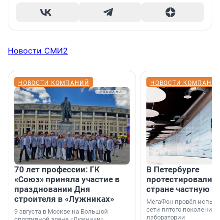
Новости СМИ2
НОВОСТИ КОМПАНИЙ
НОВОСТИ КОМПАНИ
70 лет профессии: ГК
В Петербурге
«Союз» приняла участие в
протестировали п
праздновании Дня
стране частную с
строителя в «Лужниках»
МегаФон провёл испыта
сети пятого поколения 
9 августа в Москве на Большой
лаборатории
спортивной арене «Лужники»