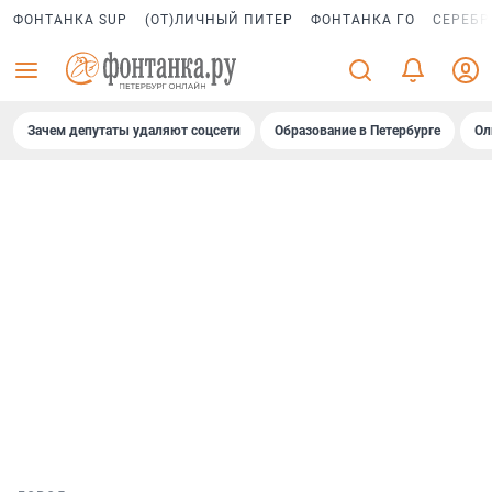
ФОНТАНКА SUP
(ОТ)ЛИЧНЫЙ ПИТЕР
ФОНТАНКА ГО
СЕРЕБР
Зачем депутаты удаляют соцсети
Образование в Петербурге
Ол