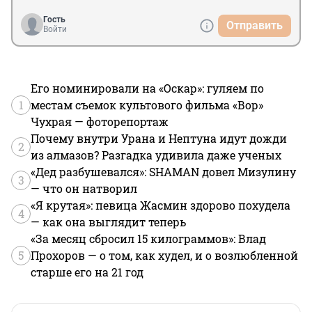
Гость
Отправить
Войти
Его номинировали на «Оскар»: гуляем по
1
местам съемок культового фильма «Вор»
Чухрая — фоторепортаж
Почему внутри Урана и Нептуна идут дожди
2
из алмазов? Разгадка удивила даже ученых
«Дед разбушевался»: SHAMAN довел Мизулину
3
— что он натворил
«Я крутая»: певица Жасмин здорово похудела
4
— как она выглядит теперь
«За месяц сбросил 15 килограммов»: Влад
5
Прохоров — о том, как худел, и о возлюбленной
старше его на 21 год