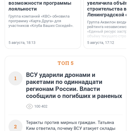
возможности программы
увеличила объём 
лояльности
строительства в
Ленинградской о
Группа компаний «КВС» обновила
программу «Карта Друга» для
Группа Аквилон входит 
участников «Клуба Ваших Соседей».
рейтинга независимого
«Единый ресурс застро
объёму текущего строит
Ленинградской области
5 августа, 18:13
5 августа, 17:12
время компания реализу
185 429 кв. метров жиль
больше, чем в 1 квартал
ТОП 5
ВСУ ударили дронами и
1
ракетами по одиннадцати
регионам России. Власти
сообщили о погибших и раненых
100 402
Теракты против мирных граждан. Татьяна
2
Ким ответила, почему ВСУ атакует склады