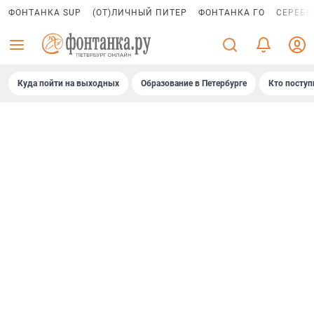
ФОНТАНКА SUP
(ОТ)ЛИЧНЫЙ ПИТЕР
ФОНТАНКА ГО
СЕРЕБР
Куда пойти на выходных
Образование в Петербурге
Кто поступ