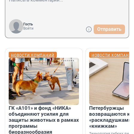
Гость
Войти
Отправить
НОВОСТИ КОМПАНИЙ
НОВОСТИ КОМПАНИ
ГК «А101» и фонд «НИКА»
Петербуржцы
объединяют усилия для
возвращаются к
защиты животных в рамках
«раскладушкам» 
программы
«книжкам»
биоразнообразия
Технология гибких дисп