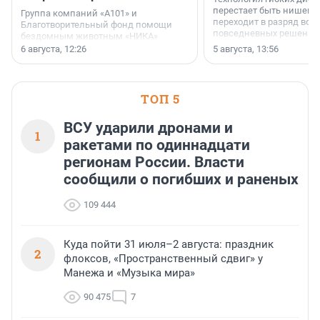
перестает быть нишевы
Группа компаний «А101» и
переходит в разряд вос
Благотворительный фонд помощи
повседневных решений
бездомным животным «НИКА»
заключили соглашение о
6 августа, 12:26
5 августа, 13:56
стратегическом сотрудничестве.
ТОП 5
ВСУ ударили дронами и
1
ракетами по одиннадцати
регионам России. Власти
сообщили о погибших и раненых
109 444
Куда пойти 31 июля–2 августа: праздник
2
флоксов, «Пространственный сдвиг» у
Манежа и «Музыка мира»
90 475
7