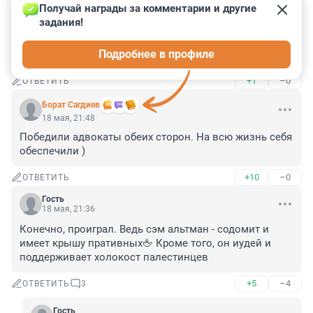
+1
–0
ОТВЕТИТЬ
Получай награды за комментарии и другие 
задания!
Гость
18 мая, 22:27
Подробнее в профиле
статью не читал, но смешно
+1
–0
ОТВЕТИТЬ
Борат Сaгдиев
18 мая, 21:48
Победили адвокаты обеих сторон. На всю жизнь себя 
обеспечили )
+10
–0
ОТВЕТИТЬ
Гость
18 мая, 21:36
Конечно, проиграл. Ведь сэм альтман - содомит и 
имеет крышу пративных🖕 Кроме того, он иудей и 
поддерживает холокост палестинцев
+5
–4
ОТВЕТИТЬ
3
Гость