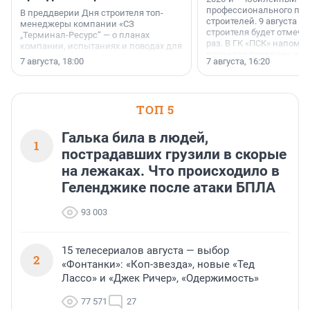
профессионального пр
В преддверии Дня строителя топ-
строителей. 9 августа 2
менеджеры компании «СЗ
строителя будет отмечат
„Терминал-Ресурс“ — о планах
раз. В ГК «ПСК» напомни
компании, испытаниях и поводах для
появился праздник и к
осторожного оптимизма.
7 августа, 18:00
7 августа, 16:20
поменялась роль строит
ТОП 5
Галька била в людей,
1
пострадавших грузили в скорые
на лежаках. Что происходило в
Геленджике после атаки БПЛА
93 003
15 телесериалов августа — выбор
2
«Фонтанки»: «Коп-звезда», новые «Тед
Лассо» и «Джек Ричер», «Одержимость»
77 571
27