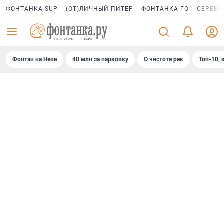
ФОНТАНКА SUP
(ОТ)ЛИЧНЫЙ ПИТЕР
ФОНТАНКА ГО
СЕРЕБР
Фонтан на Неве
40 млн за парковку
О чистоте рек
Топ-10, 