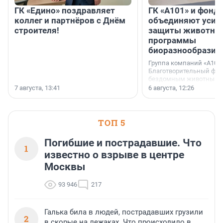
ГК «Едино» поздравляет
ГК «А101» и фонд
коллег и партнёров с Днём
объединяют усил
строителя!
защиты животных
программы
биоразнообразия
Группа компаний «А101»
Благотворительный фо
бездомным животным 
заключили соглашение
7 августа, 13:41
6 августа, 12:26
стратегическом сотрудн
ТОП 5
Погибшие и пострадавшие. Что
1
известно о взрыве в центре
Москвы
93 946
217
Галька била в людей, пострадавших грузили
2
в скорые на лежаках. Что происходило в