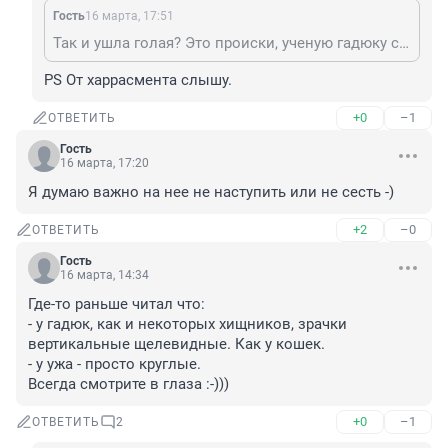
Гость
16 марта, 17:51
Так и ушла голая? Это происки, ученую гадюку специально подбросили, но разглядели и воздержались от харассмента.
PS От харрасмента слышу.
+0
–1
ОТВЕТИТЬ
Гость
16 марта, 17:20
Я думаю важно на нее не наступить или не сесть -)
+2
–0
ОТВЕТИТЬ
Гость
16 марта, 14:34
Где-то раньше читал что:

- у гадюк, как и некоторых хищников, зрачки 
вертикальные щелевидные. Как у кошек.

- у ужа - просто круглые.

Всегда смотрите в глаза :-)))
+0
–1
ОТВЕТИТЬ
2