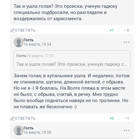
Так и ушла голая? Это происки, ученую гадюку 
специально подбросили, но разглядели и 
воздержались от харассмента.
+1
–0
ОТВЕТИТЬ
Гость
16 марта, 19:34
Гость
16 марта, 17:51
Так и ушла голая? Это происки, ученую гадюку специально подбросили, но разглядели и воздержались от харассмента.
Зачем голая, в купальнике ушла. И недалеко, потом 
ее спихивали, шугали, длинной веткой, с обрыва. 
Но не я -) Я боялась. На Волге пляжа в этом месте 
не было, с обрыва, считай, в речку. Мне трудно 
было вообще подняться наверх не по тропинке. Но 
не плавать же бесконечно -)
+0
–1
ОТВЕТИТЬ
Гость
16 марта, 19:38