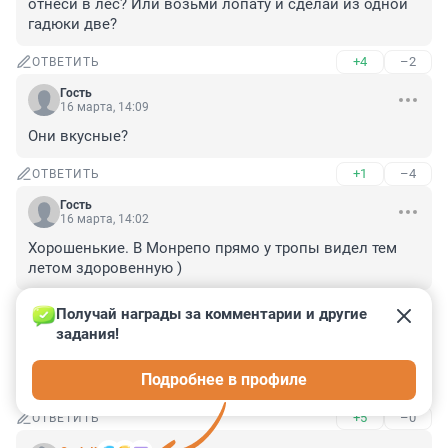
отнеси в лес? Или возьми лопату и сделай из одной 
гадюки две?
+4
–2
ОТВЕТИТЬ
Гость
16 марта, 14:09
Они вкусные?
+1
–4
ОТВЕТИТЬ
Гость
16 марта, 14:02
Хорошенькие. В Монрепо прямо у тропы видел тем 
летом здоровенную )
+2
–1
ОТВЕТИТЬ
Получай награды за комментарии и другие 
задания!
Гость
16 марта, 13:41
Подробнее в профиле
Ну, я, когда проснусь, не лучше выгляжу...
+5
–0
ОТВЕТИТЬ