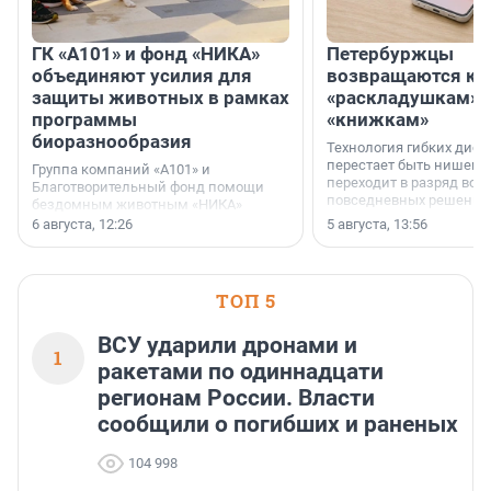
ГК «А101» и фонд «НИКА»
Петербуржцы
объединяют усилия для
возвращаются к
защиты животных в рамках
«раскладушкам» 
программы
«книжкам»
биоразнообразия
Технология гибких дисп
перестает быть нишевы
Группа компаний «А101» и
переходит в разряд вос
Благотворительный фонд помощи
повседневных решений
бездомным животным «НИКА»
заключили соглашение о
6 августа, 12:26
5 августа, 13:56
стратегическом сотрудничестве.
ТОП 5
ВСУ ударили дронами и
1
ракетами по одиннадцати
регионам России. Власти
сообщили о погибших и раненых
104 998