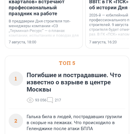
кварталов» встречают
ВВП: в ГК «ПСК» р
профессиональный
об истории Дня с
праздник на работе
2026-й — юбилейный го
профессионального пр
В преддверии Дня строителя топ-
строителей. 9 августа 2
менеджеры компании «СЗ
строителя будет отмечат
„Терминал-Ресурс“ — о планах
раз. В ГК «ПСК» напомни
компании, испытаниях и поводах для
появился праздник и к
осторожного оптимизма.
7 августа, 18:00
7 августа, 16:20
поменялась роль строит
ТОП 5
Погибшие и пострадавшие. Что
1
известно о взрыве в центре
Москвы
93 056
217
Галька била в людей, пострадавших грузили
2
в скорые на лежаках. Что происходило в
Геленджике после атаки БПЛА