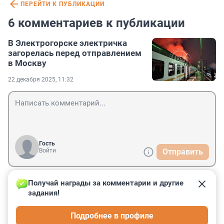
ПЕРЕЙТИ К ПУБЛИКАЦИИ
6 комментариев к публикации
В Электрогорске электричка
загорелась перед отправлением
в Москву
22 декабря 2025, 11:32
Гость
Войти
Отправить
Получай награды за комментарии и другие 
Гость
22 декабря 2025, 12:44
задания!
Импортозамещенная электричка, там как раз 
Подробнее в профиле
заместили кабели и токосъемники.