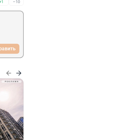
+1
–10
равить