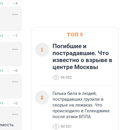
+1
–4
ТОП 5
+7
–7
Погибшие и
1
пострадавшие. Что
известно о взрыве в
центре Москвы
+1
–0
96 952
Галька била в людей,
2
пострадавших грузили в
+1
–0
скорые на лежаках. Что
происходило в Геленджике
после атаки БПЛА
емость 
90 331