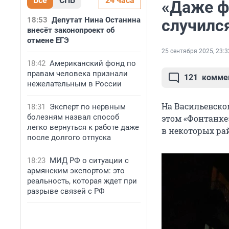
Все
СПБ
24 часа
«Даже ф
18:53
Депутат Нина Останина
случилс
внесёт законопроект об
отмене ЕГЭ
25 сентября 2025, 23:3
18:42
Американский фонд по
правам человека признали
121
комме
нежелательным в России
На Васильевско
18:31
Эксперт по нервным
болезням назвал способ
этом «Фонтанке
легко вернуться к работе даже
в некоторых рай
после долгого отпуска
18:23
МИД РФ о ситуации с
армянским экспортом: это
реальность, которая ждет при
разрыве связей с РФ