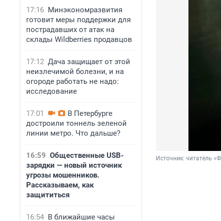
17:16
Минэкономразвития
готовит меры поддержки для
пострадавших от атак на
склады Wildberries продавцов
17:12
Дача защищает от этой
неизлечимой болезни, и на
огороде работать не надо:
исследование
17:01
В Петербурге
достроили тоннель зеленой
линии метро. Что дальше?
16:59
Общественные USB-
Источник: 
читатель «
зарядки — новый источник
угрозы мошенников.
Рассказываем, как
защититься
16:54
В ближайшие часы