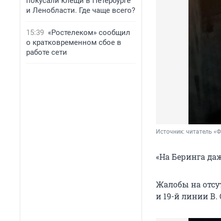
покусали клещи в Петербурге
и Ленобласти. Где чаще всего?
15:39
«Ростелеком» сообщил
о кратковременном сбое в
работе сети
Источник: 
читатель «
«На Беринга даж
Жалобы на отсут
и
19-й линии В. 