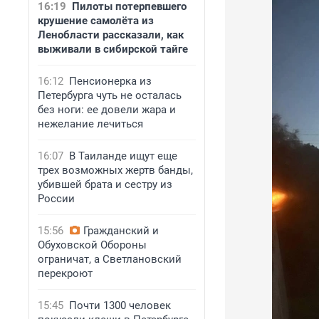
16:19
Пилоты потерпевшего
крушение самолёта из
Ленобласти рассказали, как
выживали в сибирской тайге
16:12
Пенсионерка из
Петербурга чуть не осталась
без ноги: ее довели жара и
нежелание лечиться
16:07
В Таиланде ищут еще
трех возможных жертв банды,
убившей брата и сестру из
России
15:56
Гражданский и
Обуховской Обороны
ограничат, а Светлановский
перекроют
15:45
Почти 1300 человек