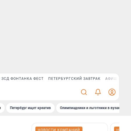
ЗСД ФОНТАНКА ФЕСТ
ПЕТЕРБУРГСКИЙ ЗАВТРАК
АФИША PLUS
и
Петербург ищет креатив
Олимпиадники и льготники в вузах СПб
НОВОСТИ КОМПАНИЙ
НОВОС