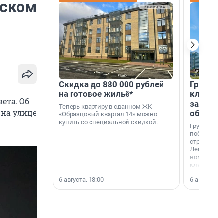
вском
Скидка до 880 000 рублей
Группа
на готовое жильё*
клиен
ета. Об
застро
Теперь квартиру в сданном ЖК
 на улице
област
«Образцовый квартал 14» можно
купить со специальной скидкой.
Группа А
победите
строител
Ленингра
номинац
клиенто
застройщ
6 августа, 18:00
6 августа,
области»