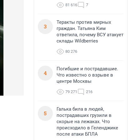
81 616
7
Теракты против мирных
3
граждан. Татьяна Ким
ответила, почему ВСУ атакует
склады Wildberries
80 276
Погибшие и пострадавшие.
4
Что известно о взрыве в
центре Москвы
79 271
216
Галька била в людей,
5
пострадавших грузили в
скорые на лежаках. Что
происходило в Геленджике
после атаки БПЛА