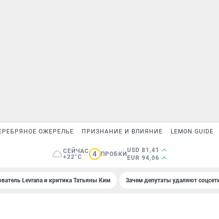
ЕРЕБРЯНОЕ ОЖЕРЕЛЬЕ
ПРИЗНАНИЕ И ВЛИЯНИЕ
LEMON GUIDE
USD 81,41
СЕЙЧАС
4
ПРОБКИ
+22°C
EUR 94,06
ователь Levrana и критика Татьяны Ким
Зачем депутаты удаляют соцсет