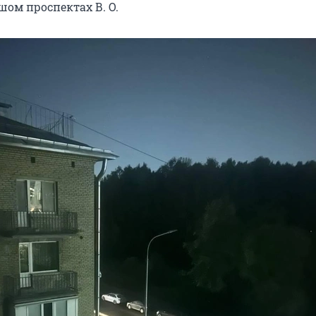
ьшом проспектах
В. О
.