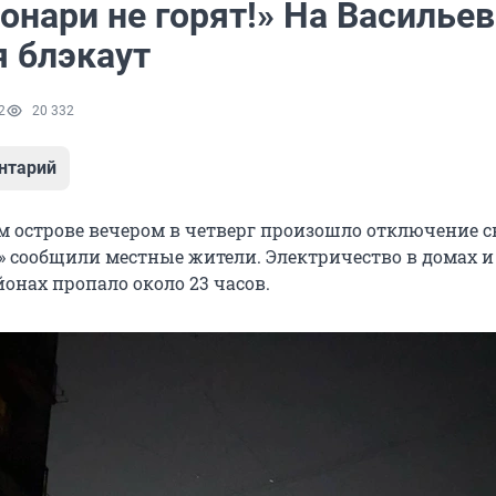
онари не горят!» На Василье
я блэкаут
2
20 332
нтарий
м острове вечером в четверг произошло отключение св
» сообщили местные жители. Электричество в домах и
онах пропало около 23 часов.