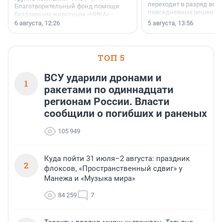
переходит в разряд вос
Благотворительный фонд помощи
повседневных решений
бездомным животным «НИКА»
заключили соглашение о
6 августа, 12:26
5 августа, 13:56
стратегическом сотрудничестве.
ТОП 5
ВСУ ударили дронами и
1
ракетами по одиннадцати
регионам России. Власти
сообщили о погибших и раненых
105 949
Куда пойти 31 июля–2 августа: праздник
2
флоксов, «Пространственный сдвиг» у
Манежа и «Музыка мира»
84 259
7