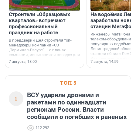
Строители «Образцовых
На водоёмах Лен
кварталов» встречают
заработали новы
профессиональный
станции МегаФон
праздник на работе
Инженеры МегаФона ус
телеком-оборудование 
В преддверии Дня строителя топ-
популярных водоёмах
менеджеры компании «СЗ
Ленинградской области
„Терминал-Ресурс“ — о планах
станции вблизи Лембол
компании, испытаниях и поводах для
Раздолинского озёр, а 
осторожного оптимизма.
7 августа, 18:00
7 августа, 14:59
недалеко от Большого Т
водопада.
ТОП 5
ВСУ ударили дронами и
1
ракетами по одиннадцати
регионам России. Власти
сообщили о погибших и раненых
112 292