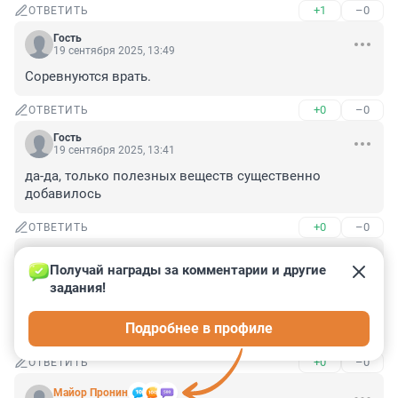
+1
–0
ОТВЕТИТЬ
Гость
19 сентября 2025, 13:49
Соревнуются врать.
+0
–0
ОТВЕТИТЬ
Гость
19 сентября 2025, 13:41
да-да, только полезных веществ существенно 
добавилось
+0
–0
ОТВЕТИТЬ
Гость
19 сентября 2025, 13:34
Получай награды за комментарии и другие 
задания!
А я-то думаю, что за злостный запах и дым по району 
вечером ра пространился. Вредных веществ, 
Подробнее в профиле
КОНЕЧНО ЖЕ, не нашли. Угу.
+0
–0
ОТВЕТИТЬ
Майор Пронин