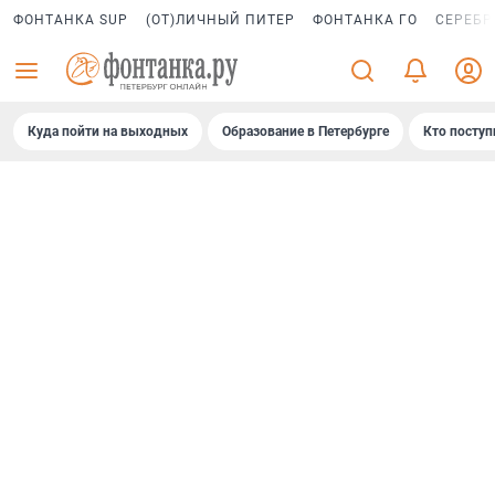
ФОНТАНКА SUP
(ОТ)ЛИЧНЫЙ ПИТЕР
ФОНТАНКА ГО
СЕРЕБР
Куда пойти на выходных
Образование в Петербурге
Кто поступ