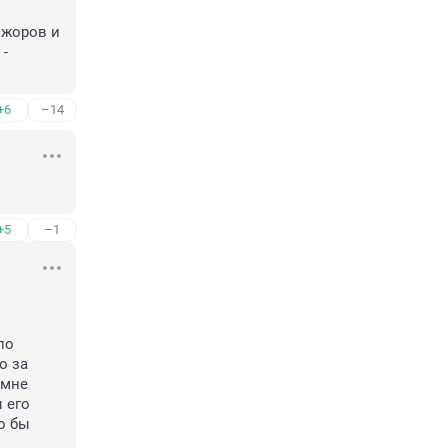
жоров и 
- 
+6
–14
+5
–1
о 
 за 
мне 
 его 
о бы 