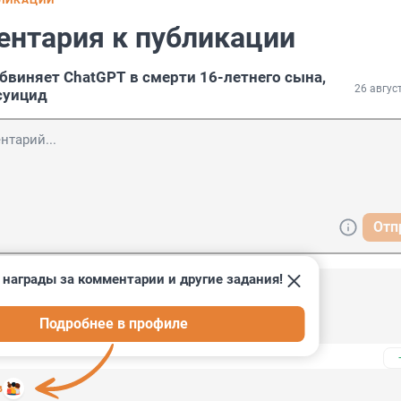
БЛИКАЦИИ
ентария к публикации
бвиняет ChatGPT в смерти 16-летнего сына,
26 авгус
суицид
Отп
 награды за комментарии и другие задания!
, 22:23
Подробнее в профиле
неистовстве записывают ваши советы.
в