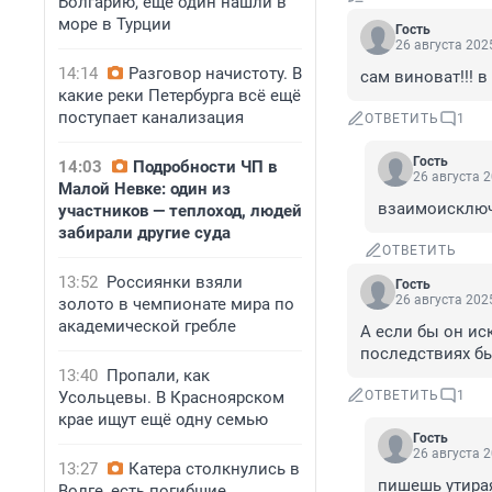
Болгарию, ещё один нашли в
море в Турции
Гость
26 августа 2025
14:14
Разговор начистоту. В
сам виноват!!! в
какие реки Петербурга всё ещё
поступает канализация
ОТВЕТИТЬ
1
Гость
14:03
Подробности ЧП в
26 августа 2
Малой Невке: один из
взаимоисклю
участников — теплоход, людей
забирали другие суда
ОТВЕТИТЬ
13:52
Россиянки взяли
Гость
26 августа 2025
золото в чемпионате мира по
академической гребле
А если бы он ис
последствиях б
13:40
Пропали, как
Усольцевы. В Красноярском
ОТВЕТИТЬ
1
крае ищут ещё одну семью
Гость
26 августа 2
13:27
Катера столкнулись в
пишешь утирая
Волге, есть погибшие