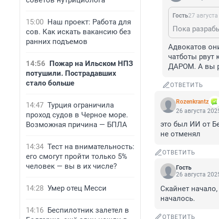
советов нутрициолога
Гость
27 августа
15:00
Наш проект: Работа для
сов. Как искать вакансию без
ранних подъемов
Адвокатов они
чатботы рвут 
14:56
Пожар на Ильском НПЗ
ДАРОМ. А вы р
потушили. Пострадавших
стало больше
ОТВЕТИТЬ
Rozenkrantz
14:47
Турция ограничила
26 августа 2025
проход судов в Черное море.
это был ИИ от Б
Возможная причина — БПЛА
не отменял
14:34
Тест на внимательность:
ОТВЕТИТЬ
его смогут пройти только 5%
человек — вы в их числе?
Гость
26 августа 2025
14:28
Умер отец Месси
Скайнет начало,
началось.
14:16
Беспилотник залетел в
ОТВЕТИТЬ