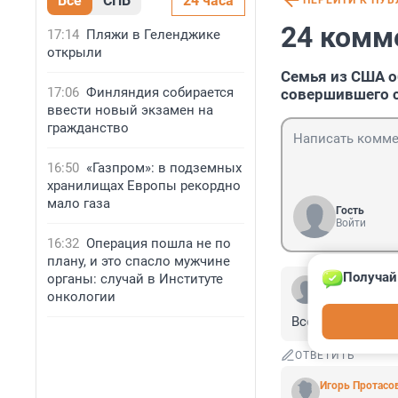
Все
СПБ
24 часа
ПЕРЕЙТИ К ПУ
24 комм
17:14
Пляжи в Геленджике
открыли
Семья из США о
17:06
Финляндия собирается
совершившего 
ввести новый экзамен на
гражданство
16:50
«Газпром»: в подземных
хранилищах Европы рекордно
мало газа
Гость
Войти
16:32
Операция пошла не по
плану, и это спасло мужчине
Получай
органы: случай в Институте
Гость
онкологии
26 августа 2025
Все разрабы в 
ОТВЕТИТЬ
Игорь Протасо