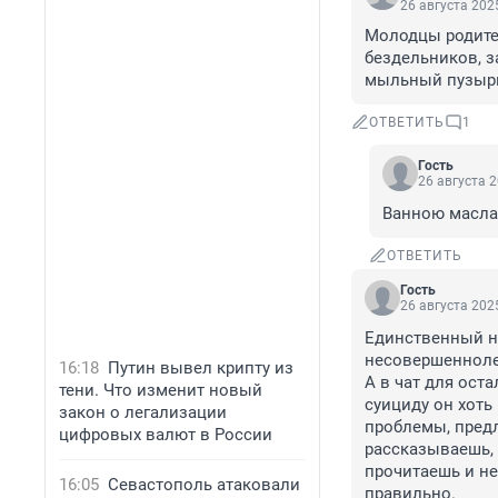
26 августа 2025
Молодцы родител
бездельников, з
мыльный пузырь 
ОТВЕТИТЬ
1
Гость
26 августа 2
Ванною масла
ОТВЕТИТЬ
Гость
26 августа 2025
Единственный н
несовершеннолет
16:18
Путин вывел крипту из
А в чат для ост
тени. Что изменит новый
суициду он хоть 
закон о легализации
проблемы, предл
цифровых валют в России
рассказываешь, ч
прочитаешь и не 
16:05
Севастополь атаковали
правильно.