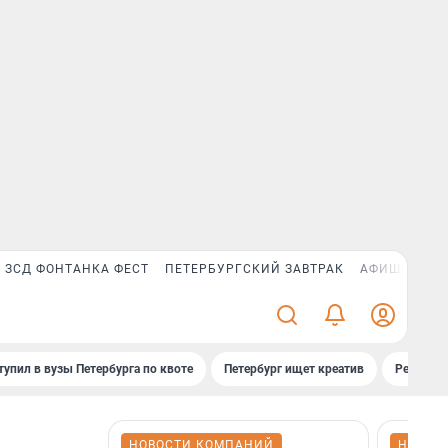
ЗСД ФОНТАНКА ФЕСТ
ПЕТЕРБУРГСКИЙ ЗАВТРАК
АФИША PLUS
тупил в вузы Петербурга по квоте
Петербург ищет креатив
Рейтинги
НОВОСТИ КОМПАНИЙ
НОВОС