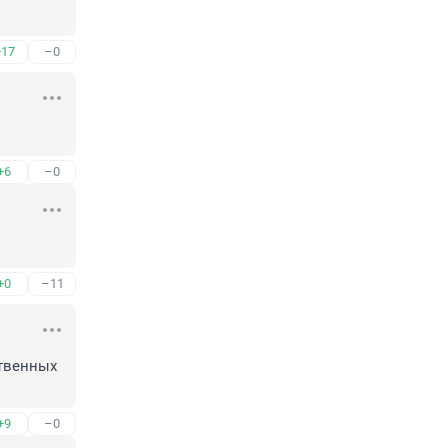
+17
–0
+6
–0
+0
–11
твенных 
+9
–0