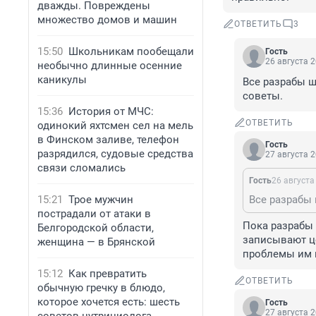
дважды. Повреждены
множество домов и машин
ОТВЕТИТЬ
3
15:50
Школьникам пообещали
Гость
26 августа 2
необычно длинные осенние
каникулы
Все разрабы 
советы.
15:36
История от МЧС:
ОТВЕТИТЬ
одинокий яхтсмен сел на мель
в Финском заливе, телефон
Гость
разрядился, судовые средства
27 августа 2
связи сломались
Гость
26 августа
15:21
Трое мужчин
пострадали от атаки в
Пока разрабы
Белгородской области,
записывают ц
женщина — в Брянской
проблемы им 
15:12
Как превратить
ОТВЕТИТЬ
обычную гречку в блюдо,
которое хочется есть: шесть
Гость
27 августа 2