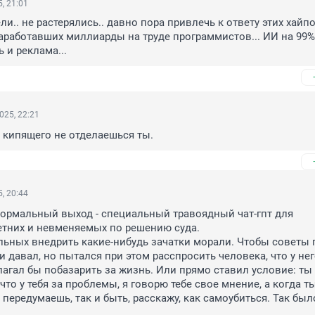
, 21:01
и.. не растерялись.. давно пора привлечь к ответу этих хайпо
аработавших миллиарды на труде программистов... ИИ на 99% 
и реклама...
025, 22:21
 кипящего не отделаешься ты.
, 20:44
ормальный выход - специальный травоядный чат-гпт для 
них и невменяемых по решению суда. 

альных внедрить какие-нибудь зачатки морали. Чтобы советы п
и давал, но пытался при этом расспросить человека, что у него
агал бы побазарить за жизнь. Или прямо ставил условие: ты 
то у тебя за проблемы, я говорю тебе свое мнение, а когда ты
передумаешь, так и быть, расскажу, как самоубиться. Так был