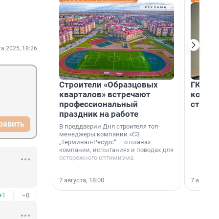
та 2025, 18:26
Строители «Образцовых
ГК «Ед
кварталов» встречают
коллег
профессиональный
строит
праздник на работе
равить
В преддверии Дня строителя топ-
менеджеры компании «СЗ
„Терминал-Ресурс“ — о планах
компании, испытаниях и поводах для
осторожного оптимизма.
7 августа, 18:00
7 августа,
+1
–0