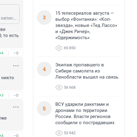
15 телесериалов августа —
3
Пока разрабы шокированы своими судебными перспективами и неистово записывают цены на разных адвокатов. Лучше бы моими откровениями. Эти проблемы им по любому придется решать.
выбор «Фонтанки»: «Коп-
звезда», новые «Тед Лассо»
ве 
и «Джек Ричер»,
то есть 
«Одержимость»
65 850
+4
–0
Экипаж пропавшего в
4
Сибири самолета из
Ленобласти вышел на связь
никто 
56 668
+3
–0
ВСУ ударили ракетами и
5
дронами по территории
России. Власти регионов
же 
сообщили о пострадавших
53 942
+4
–0