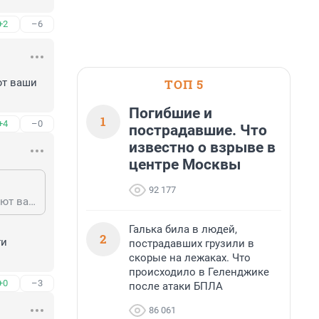
+2
–6
ТОП 5
т ваши 
Погибшие и
1
+4
–0
пострадавшие. Что
известно о взрыве в
центре Москвы
92 177
Все разрабы шокированы вашим откровениием и в неистовстве записывают ваши советы.
Галька била в людей,
2
и 
пострадавших грузили в
скорые на лежаках. Что
происходило в Геленджике
+0
–3
после атаки БПЛА
86 061