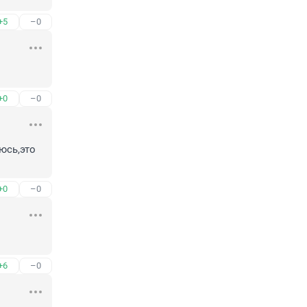
+5
–0
+0
–0
сь,это 
+0
–0
+6
–0