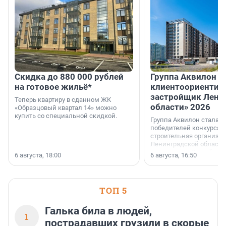
Скидка до 880 000 рублей
Группа Аквилон 
на готовое жильё*
клиентоориентир
застройщик Лени
Теперь квартиру в сданном ЖК
области» 2026
«Образцовый квартал 14» можно
купить со специальной скидкой.
Группа Аквилон стала 
победителей конкурса 
строительная организа
Ленинградской области 
номинации «Самый
6 августа, 18:00
6 августа, 16:50
клиентоориентированн
застройщик Ленинград
области».
ТОП 5
Галька била в людей,
1
пострадавших грузили в скорые