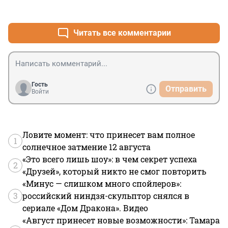
+0
–0
информации, часто всё меняется и надо всё знать и 
запомнить. Добавляются новые услуги, а зарплата 
пропорционально не растёт. Не удивительно что 
Читать все комментарии
новенькие бегут роняя тапки. Работать здесь - надо 
не имееть нервов. И документы могут в лицо 
швырнуть и оскорбить, унизить легко, а ты только 
слушаешь и принимаешь документы. Любая жалоба, 
что сочтется обоснованной - минус процент от 
Гость
Отправить
надбавки, очень большой процент.
Войти
Ловите момент: что принесет вам полное
1
солнечное затмение 12 августа
«Это всего лишь шоу»: в чем секрет успеха
2
«Друзей», который никто не смог повторить
«Минус — слишком много спойлеров»:
3
российский ниндзя-скульптор снялся в
сериале «Дом Дракона». Видео
«Август принесет новые возможности»: Тамара