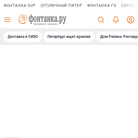
ФОНТАНКА SUP
(ОТ)ЛИЧНЫЙ ПИТЕР
ФОНТАНКА ГО
СЕРЕБР
Доставка в СИЗО
Петербург ищет креатив
Дом Репина. Реставр