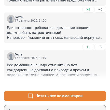
только отправили расплывчатые предложения и 
получили расплывчатые ответы, не более того.
+1
–0
Гость
17 августа 2025, 21:20
Единственное требование - домашние задания 
должны быть патриотичными!

Например - "назовите штат сша, желающий вернуться 
в "родную гавань Россию", название начинается на 
+2
–0
"А"".

Или "сколько мешков писем с просьбой повысить 
Гость
пенсионный возраст в РФ до 115 лет - уже получила 
17 августа 2025, 21:19
терешкова?" (подсказка - "больше - лучше"!)
Все домашние не надо отменять но вот 
каждодневные доклады о природе и прочем и 
поделки это точно лишнее. А вот ввести запрет на 
подачу печатного материала точно надо. Потому что 
+1
–0
дети пока пишут сами , они запоминают. А еще 
предлагаю отменить дурацие празднования ДР. 
Просто идиотизм с идиотскими подарками и вечная 
Читать все комментарии
складчина на фастфуд. Есть Новый Год и Пасха и 
этого достаточно.