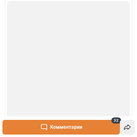
Деятельность в сфере ИТ
Руководство пользователя
Наши награды
© 2000-2026 Фонтанка.Ру
Свидетельство Роскомнадзора ЭЛ № ФС 77-66333 от 14.07.2016
© ООО «Интернет Технологии»
32
Комментарии