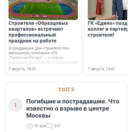
Строители «Образцовых
ГК «Едино» поздр
кварталов» встречают
коллег и партнёр
профессиональный
строителя!
праздник на работе
В преддверии Дня строителя топ-
менеджеры компании «СЗ
„Терминал-Ресурс“ — о планах
компании, испытаниях и поводах для
осторожного оптимизма.
7 августа, 18:00
7 августа, 13:41
ТОП 5
Погибшие и пострадавшие. Что
1
известно о взрыве в центре
Москвы
91 824
217