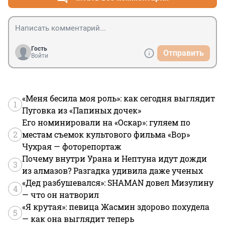
Гость
Отправить
Войти
«Меня бесила моя роль»: как сегодня выглядит
1
Пуговка из «Папиных дочек»
Его номинировали на «Оскар»: гуляем по
2
местам съемок культового фильма «Вор»
Чухрая — фоторепортаж
Почему внутри Урана и Нептуна идут дожди
3
из алмазов? Разгадка удивила даже ученых
«Дед разбушевался»: SHAMAN довел Мизулину
4
— что он натворил
«Я крутая»: певица Жасмин здорово похудела
5
— как она выглядит теперь