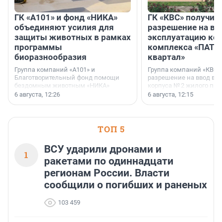
ГК «А101» и фонд «НИКА»
ГК «КВС» получил
объединяют усилия для
разрешение на вв
защиты животных в рамках
эксплуатацию кор
программы
комплекса «ПАТИ
биоразнообразия
квартал»
Группа компаний «А101» и
Группа компаний «КВС»
Благотворительный фонд помощи
разрешение на ввод в 
бездомным животным «НИКА»
корпуса № 2 жилого про
заключили соглашение о
Уютный квартал», расп
6 августа, 12:26
6 августа, 12:15
стратегическом сотрудничестве.
Всеволожском районе
Ленинградской области
ТОП 5
ВСУ ударили дронами и
1
ракетами по одиннадцати
регионам России. Власти
сообщили о погибших и раненых
103 459