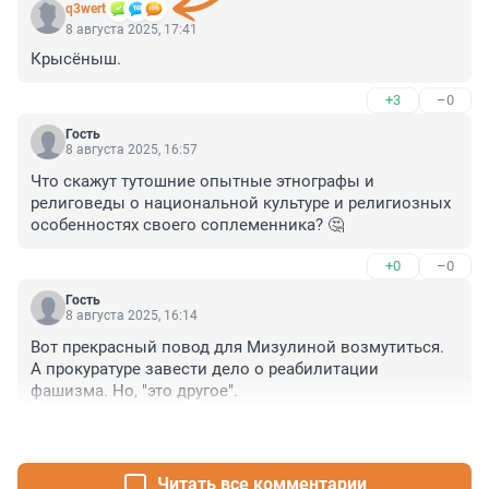
q3wert
8 августа 2025, 17:41
Крысёныш.
+3
–0
Гость
8 августа 2025, 16:57
Что скажут тутошние опытные этнографы и 
религоведы о национальной культуре и религиозных 
особенностях своего соплеменника? 🤔
+0
–0
Гость
8 августа 2025, 16:14
Вот прекрасный повод для Мизулиной возмутиться. 
А прокуратуре завести дело о реабилитации 
фашизма. Но, "это другое".
+0
–0
Читать все комментарии