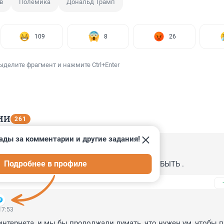
в
Полемика
Дональд Трамп
109
8
26
ыделите фрагмент и нажмите Ctrl+Enter
ИИ
261
ады за комментарии и другие задания!
 10:08
Подробнее в профиле
 БЫТЬ НЕ МОЖЕТ - КОГДА -ТО ТОЖЕ МОЖЕТ БЫТЬ .
17:53
интернета, и мы бы продолжали думать, что нужен ум, чтобы п