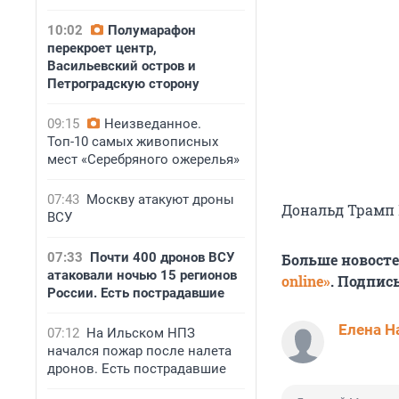
10:02
Полумарафон
перекроет центр,
Васильевский остров и
Петроградскую сторону
09:15
Неизведанное.
Топ-10 самых живописных
мест «Серебряного ожерелья»
07:43
Москву атакуют дроны
Дональд Трамп 
ВСУ
07:33
Почти 400 дронов ВСУ
Больше новост
атаковали ночью 15 регионов
online»
. Подпис
России. Есть пострадавшие
Елена Н
07:12
На Ильском НПЗ
начался пожар после налета
дронов. Есть пострадавшие