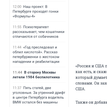
12:00
Наш проект: В
Петербурге проходят гонки
«Формулы-4»
11:55
Психотерапевт
рассказывает, чем кошатники
отличаются от собачников
11:44
«Год преследовал и
облил кислотой». Рассказ
петербурженки о жестоком
нападении и реабилитации
«Россия и США п
как есть, и ск
11:44
В сторону Москвы
который думает,
летели 1984 беспилотника
словами. Он за
11:37
Пять статей, две
США.
уголовные. За утренний дрифт
в центре Петербурга водитель
Также он добави
BMW остался без машины