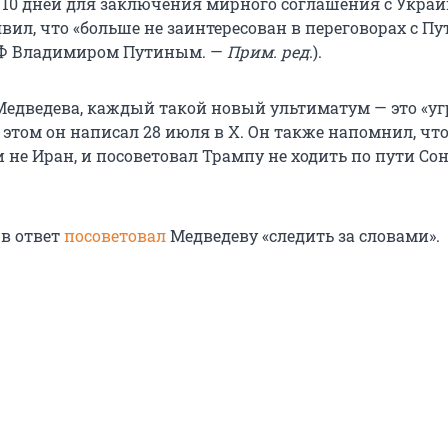
и 10 дней для заключения мирного соглашения с Украи
вил, что «больше не заинтересован в переговорах с П
РФ Владимиром Путиным. —
Прим. ред
.).
Медведева, каждый такой новый ультиматум — это «уг
б этом он написал 28 июля в Х. Он также напомнил, чт
и не Иран, и посоветовал Трампу не ходить по пути Со
в ответ
посоветовал
Медведеву «следить за словами».