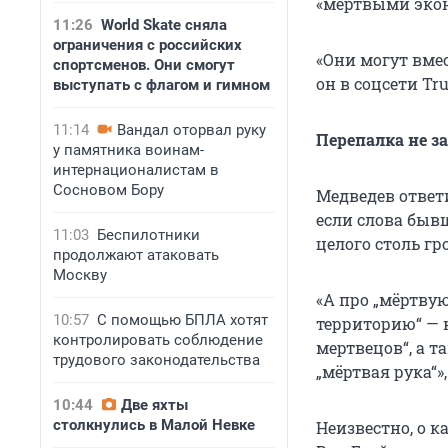
«мертвыми эко
11:26
World Skate сняла
ограничения с российских
«Они могут вмес
спортсменов. Они смогут
он в соцсети Tru
выступать с флагом и гимном
11:14
Вандал оторвал руку
Перепалка не з
у памятника воинам-
интернационалистам в
Сосновом Бору
Медведев ответи
если слова быв
11:03
Беспилотники
целого столь гр
продолжают атаковать
Москву
«А про „мёртву
10:57
С помощью БПЛА хотят
территорию“ — 
контролировать соблюдение
мертвецов“, а 
трудового законодательства
„мёртвая рука“»
10:44
Две яхты
столкнулись в Малой Невке
Неизвестно, о к