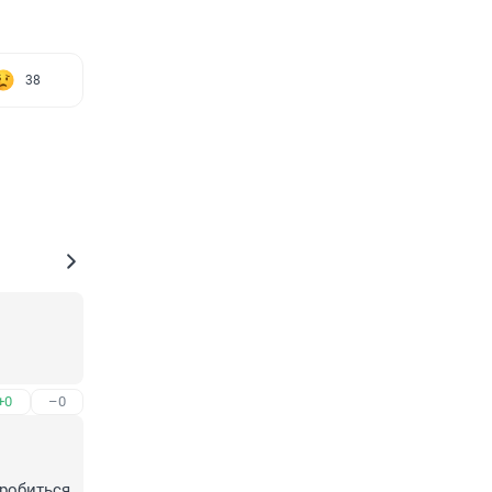
38
+0
–0
робиться 