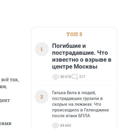
ТОП 5
Погибшие и
1
пострадавшие. Что
известно о взрыве в
центре Москвы
90 670
217
всё так,
ии,
Галька била в людей,
2
пострадавших грузили в
дент
скорые на лежаках. Что
происходило в Геленджике
после атаки БПЛА
воими
84 662