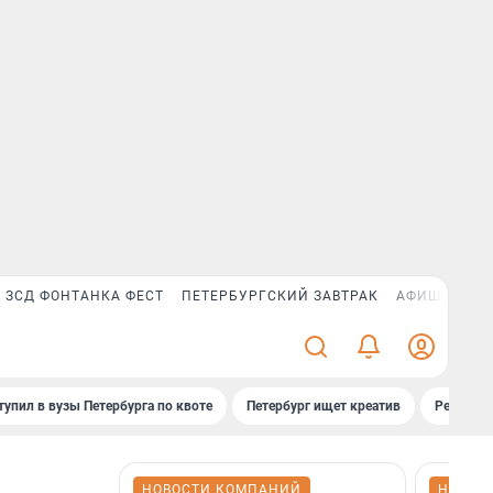
ЗСД ФОНТАНКА ФЕСТ
ПЕТЕРБУРГСКИЙ ЗАВТРАК
АФИША PLUS
тупил в вузы Петербурга по квоте
Петербург ищет креатив
Рейтинги
НОВОСТИ КОМПАНИЙ
НОВОС