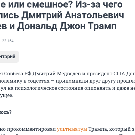
е или смешное? Из-за чего
лись Дмитрий Анатольевич
в и Дональд Джон Трамп
22 164
нтарий
я Совбеза РФ Дмитрий Медведев и президент США До
полемику в соцсетях — припомнили друг другу прошло
л на психологическое состояние оппонента и даже н
ущее.
лось?
вно прокомментировал
ультиматум
Трампа, который з