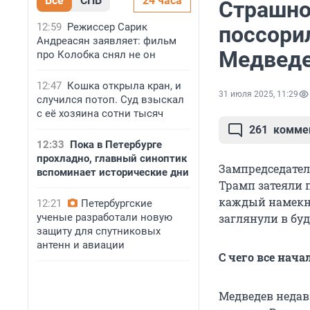
Все
СПБ
24 часа
Страшно
12:59
Режиссер Сарик
поссори
Андреасян заявляет: фильм
Медведе
про Колобка снял не он
12:47
Кошка открыла кран, и
31 июля 2025, 11:29
случился потоп. Суд взыскал
с её хозяина сотни тысяч
261
комме
12:33
Пока в Петербурге
прохладно, главный синоптик
Зампредседател
вспоминает исторические дни
Трамп затеяли 
каждый намекну
12:21
Петербургские
ученые разработали новую
заглянули в буд
защиту для спутниковых
антенн и авиации
С чего все нача
Медведев неда