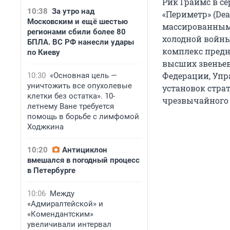
Рик Граймс в се
10:38
За утро над
«Периметр» (De
Московским и ещё шестью
массированным 
регионами сбили более 80
холодной войны,
БПЛА. ВС РФ нанесли удары
комплекс предн
по Киеву
высших звеньев
Федерации, Упр
10:30
«Основная цель —
уничтожить все опухолевые
установок страт
клетки без остатка». 10-
чрезвычайного 
летнему Ване требуется
помощь в борьбе с лимфомой
Ходжкина
10:20
Антициклон
вмешался в погодный процесс
в Петербурге
10:06
Между
«Адмиралтейской» и
«Комендантским»
увеличивали интервал