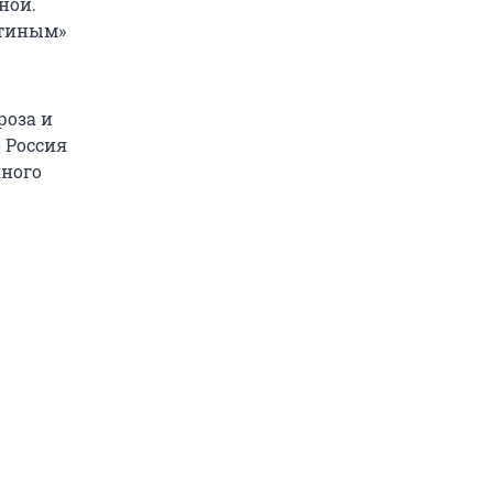
ной.
утиным»
роза и
о Россия
нного