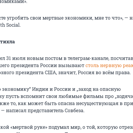
номиками».
те угробить свои мертвые экономики, мне то что», — 
th Social.
атихла
л 31 июля новым постом в телеграм-канале, посчитав,
шего президента России вызывают
столь нервную ре
озного президента США, значит, Россия во всём права.
ю экономику“ Индии и России и „заход на опасную
ну пусть вспомнит свои любимые фильмы про „ходяч
также то, как может быть опасна несуществующая в пр
, — написал представитель Совбеза.
акой «мертвой руке» подумал мир, о той, которую отрез