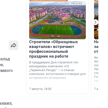
Строители «Образцовых
На вод
кварталов» встречают
зарабо
профессиональный
станци
праздник на работе
Инженер
нальд
телеком-
В преддверии Дня строителя топ-
е,
популярн
менеджеры компании «СЗ
Ленингра
емного
„Терминал-Ресурс“ — о планах
станции 
компании, испытаниях и поводах для
Раздолин
осторожного оптимизма.
недалеко
водопада
7 августа, 18:00
7 августа,
аявил,