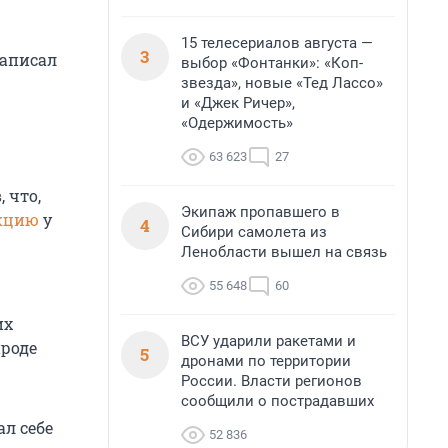
15 телесериалов августа —
3
написал
выбор «Фонтанки»: «Коп-
звезда», новые «Тед Лассо»
и «Джек Ричер»,
«Одержимость»
63 623
27
 что,
Экипаж пропавшего в
акцию
у
4
Сибири самолета из
Ленобласти вышел на связь
55 648
60
их
ВСУ ударили ракетами и
ироде
5
дронами по территории
России. Власти регионов
сообщили о пострадавших
ал себе
52 836