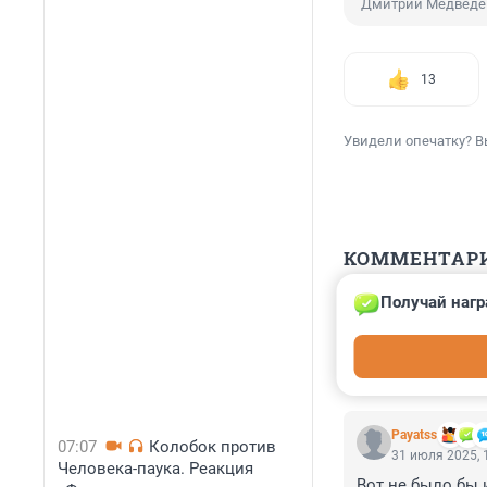
Дмитрий Медведе
13
Увидели опечатку? В
КОММЕНТАР
Получай нагр
Гость
2 августа 2025,
И ДАЖЕ ТО, ЧТО
Payatss
07:07
Колобок против
31 июля 2025, 
Человека-паука. Реакция
Вот не было бы 