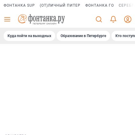
ФОНТАНКА SUP
(ОТ)ЛИЧНЫЙ ПИТЕР
ФОНТАНКА ГО
СЕРЕБР
Куда пойти на выходных
Образование в Петербурге
Кто поступ