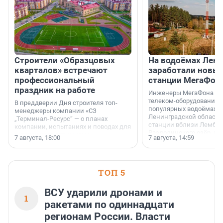
Строители «Образцовых
На водоёмах Лен
кварталов» встречают
заработали новы
профессиональный
станции МегаФон
праздник на работе
Инженеры МегаФона ус
телеком-оборудование 
В преддверии Дня строителя топ-
популярных водоёмах
менеджеры компании «СЗ
Ленинградской области
„Терминал-Ресурс“ — о планах
станции вблизи Лембол
компании, испытаниях и поводах для
Раздолинского озёр, а 
осторожного оптимизма.
7 августа, 18:00
7 августа, 14:59
недалеко от Большого Т
водопада.
ТОП 5
ВСУ ударили дронами и
1
ракетами по одиннадцати
регионам России. Власти