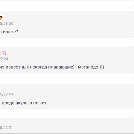
5, 23:53
в ищете?
22:24
из известных некогда-плавающих) - мегалодон))
5, 22:48
вроде акула, а не кит
5, 22:51