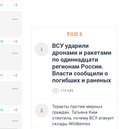
+1
–5
ТОП 5
+5
–0
ВСУ ударили
1
дронами и ракетами
по одиннадцати
регионам России.
Власти сообщили о
+1
–0
погибших и раненых
114 645
Теракты против мирных
2
+5
–0
граждан. Татьяна Ким
ответила, почему ВСУ атакует
склады Wildberries