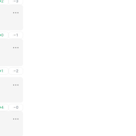
+2
–3
+0
–1
+1
–2
+4
–0