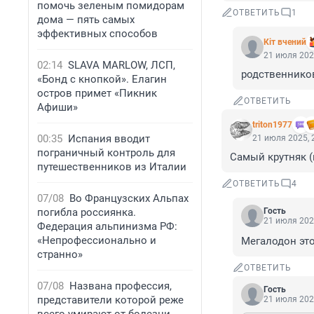
помочь зеленым помидорам
ОТВЕТИТЬ
1
дома — пять самых
эффективных способов
Кiт вчений
21 июля 202
02:14
SLAVA MARLOW, ЛСП,
родственнико
«Бонд с кнопкой». Елагин
остров примет «Пикник
ОТВЕТИТЬ
Афиши»
triton1977
00:35
Испания вводит
21 июля 2025, 
пограничный контроль для
Самый крутняк (
путешественников из Италии
ОТВЕТИТЬ
4
07/08
Во Французских Альпах
погибла россиянка.
Гость
21 июля 202
Федерация альпинизма РФ:
«Непрофессионально и
Мегалодон это 
странно»
ОТВЕТИТЬ
07/08
Названа профессия,
Гость
представители которой реже
21 июля 202