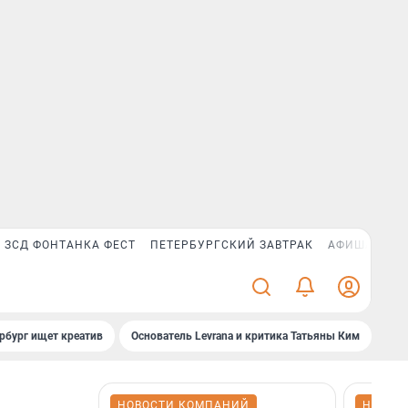
ЗСД ФОНТАНКА ФЕСТ
ПЕТЕРБУРГСКИЙ ЗАВТРАК
АФИША PLUS
рбург ищет креатив
Основатель Levrana и критика Татьяны Ким
Зач
НОВОСТИ КОМПАНИЙ
НОВОС