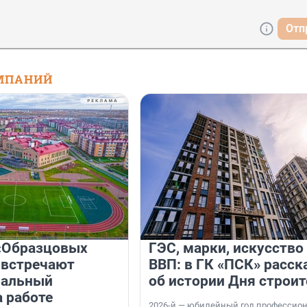
Отп
МПАНИЙ
«Образцовых
ГЭС, марки, искусство
 встречают
ВВП: в ГК «ПСК» расск
нальный
об истории Дня строит
а работе
2026-й — юбилейный год профессио