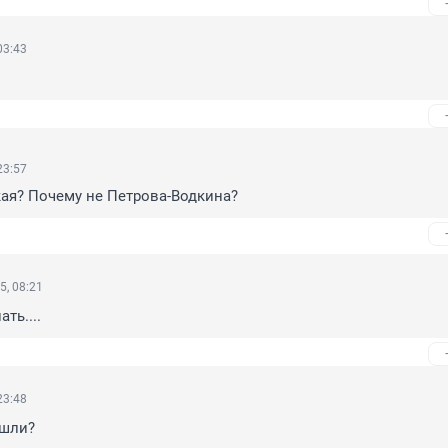
03:43
23:57
кая? Почему не Петрова-Водкина?
5, 08:21
ть....
23:48
ашли?