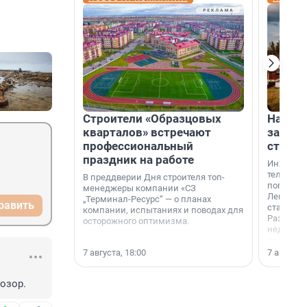
Строители «Образцовых
На вод
кварталов» встречают
зарабо
профессиональный
станци
праздник на работе
Инженер
телеком-
В преддверии Дня строителя топ-
популярн
менеджеры компании «СЗ
Ленингра
„Терминал-Ресурс“ — о планах
равить
станции 
компании, испытаниях и поводах для
Раздолин
осторожного оптимизма.
недалеко
водопада
7 августа, 18:00
7 августа,
озор.