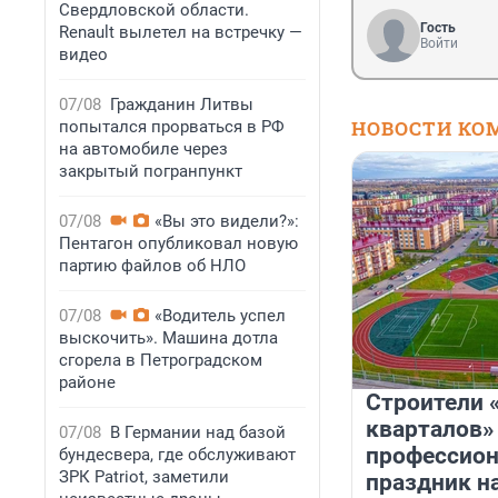
Свердловской области.
Гость
Renault вылетел на встречку —
Войти
видео
07/08
Гражданин Литвы
НОВОСТИ КО
попытался прорваться в РФ
на автомобиле через
закрытый погранпункт
07/08
«Вы это видели?»:
Пентагон опубликовал новую
партию файлов об НЛО
07/08
«Водитель успел
выскочить». Машина дотла
сгорела в Петроградском
районе
Строители 
кварталов»
07/08
В Германии над базой
профессио
бундесвера, где обслуживают
ЗРК Patriot, заметили
праздник н