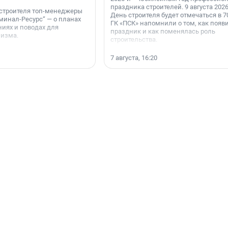
праздника строителей. 9 августа 2026
 строителя топ-менеджеры
День строителя будет отмечаться в 70
минал-Ресурс“ — о планах
ГК «ПСК» напомнили о том, как появ
иях и поводах для
праздник и как поменялась роль
мизма.
строительства.
7 августа, 16:20