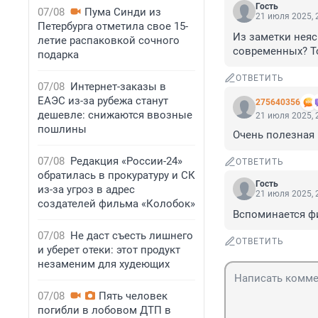
Гость
07/08
Пума Синди из
21 июля 2025, 
Петербурга отметила свое 15-
Из заметки неясн
летие распаковкой сочного
современных? То
подарка
ОТВЕТИТЬ
07/08
Интернет-заказы в
ЕАЭС из-за рубежа станут
275640356
дешевле: снижаются ввозные
21 июля 2025, 
пошлины
Очень полезная 
07/08
Редакция «России-24»
ОТВЕТИТЬ
обратилась в прокуратуру и СК
Гость
из-за угроз в адрес
21 июля 2025, 
создателей фильма «Колобок»
Вспоминается фи
07/08
Не даст съесть лишнего
ОТВЕТИТЬ
и уберет отеки: этот продукт
незаменим для худеющих
07/08
Пять человек
погибли в лобовом ДТП в