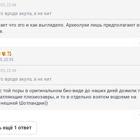
25, 22:48
о вроде акула, а не кит
нает что это и как выглядело. Археолухи лишь предполагают их
е.
5, 22:55
25, 22:48
о вроде акула, а не кит
 с той поры в оригинальном био-виде до наших дней дожили т
тляющие плезиозавры, и то в отдельно взятом водоеме на 
ынешней Шотландии))
ь ещё 1 ответ