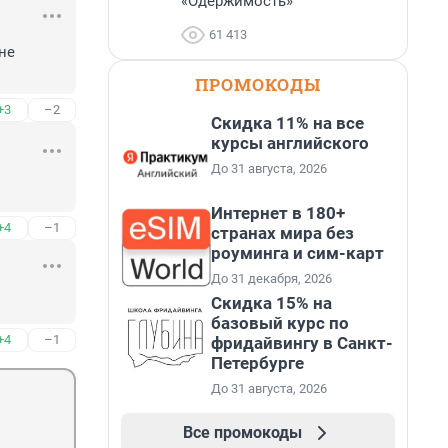
«Одержимость»
61 413
не 
ПРОМОКОДЫ
+3
–2
Скидка 11% на все
курсы английского
До 31 августа, 2026
Интернет в 180+
+4
–1
странах мира без
роуминга и сим-карт
До 31 декабря, 2026
Скидка 15% на
базовый курс по
+4
–1
фридайвингу в Санкт-
Петербурге
До 31 августа, 2026
Все промокоды