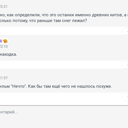
22:21
о, как определили, что это останки именно древних китов, а 
лько потому, что раньше там снег лежал?
22:10
находка.
21:57
льм "Нечто". Как бы там ещё чего не нашлось похуже.