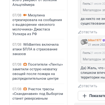
всего умирают от болезни
Гость
21 июля 20
Альцгеймера
Мегалодон эт
07/08
Мизулина
да никто не з
отреагировала на сообщения
существовани
о выдворении «веселого
молочника» Джастаса
ОТВЕТИТЬ
Уолкера из РФ
triton1977
07/08
Wildberries включила
21 июля 202
атаки БПЛА в страхование
Гость
21 июля 20
заказов
Мегалодон эт
07/08
Посетители «Ленты»
Да) Жаль, что
заметили острую нехватку
слишком впеча
овощей после пожара на
территории н
распределительном центре
ОТВЕТИТЬ
07/08
Участок трассы
«Скандинавия» под Выборгом
Показат
станет реверсивным