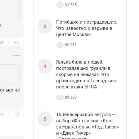
91 785
Погибшие и пострадавшие.
 
3
Что известно о взрыве в
центре Москвы
+2
–4
89 251
Галька била в людей,
4
пострадавших грузили в
скорые на лежаках. Что
происходило в Геленджике
после атаки БПЛА
олько не 
83 388
15 телесериалов августа —
+3
–0
5
выбор «Фонтанки»: «Коп-
звезда», новые «Тед Лассо»
и «Джек Ричер»,