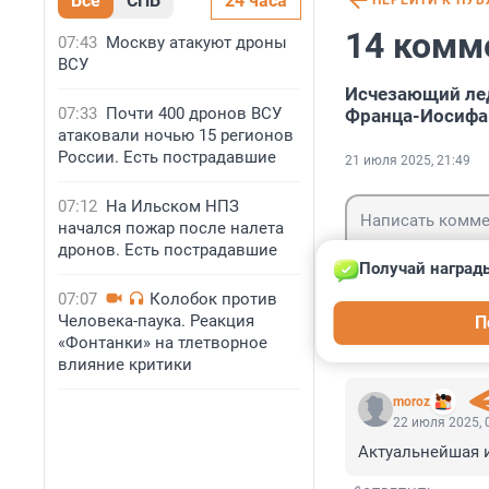
Все
СПБ
24 часа
ПЕРЕЙТИ К ПУ
14 комм
07:43
Москву атакуют дроны
ВСУ
Исчезающий лед
07:33
Почти 400 дронов ВСУ
Франца-Иосифа
атаковали ночью 15 регионов
России. Есть пострадавшие
21 июля 2025, 21:49
07:12
На Ильском НПЗ
начался пожар после налета
дронов. Есть пострадавшие
Получай награды
07:07
Колобок против
Гость
Человека-паука. Реакция
П
Войти
«Фонтанки» на тлетворное
влияние критики
moroz
22 июля 2025, 
Актуальнейшая и