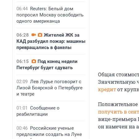
06:44
Reuters: Белый дом
попросил Москву освободить
одного американца
06:28
Жителей ЖК за
КАД разбудил пожар: машины
превращались в факелы
06:15
Под конец недели
Петербург будет сдувать
Общая стоимость
Значительную ч
02:09
Лев Лурье поговорит с
Лизой Боярской о Петербурге
кредит
от круп
и театре
Положительное 
01:01
Сообщение о
получить в сент
реабилитации
вице-премьера В
он намечен на а
00:46
Российские ученые
предложили создать на Луне