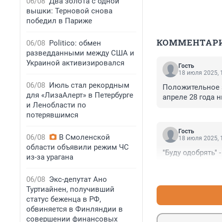
06/08
Два золота с одной
вышки: Терновой снова
победил в Париже
КОММЕНТАР
06/08
Politico: обмен
разведданными между США и
Украиной активизировался
Гость
18 июля 2025, 
06/08
Июль стал рекордным
Положительное з
для «ЛизаАлерт» в Петербурге
апреле 28 года н
и Ленобласти по
потерявшимся
Гость
06/08
В Смоленской
18 июля 2025, 
области объявили режим ЧС
"Буду одобрять" 
из-за урагана
06/08
Экс-депутат Ано
Туртиайнен, получивший
статус беженца в РФ,
обвиняется в Финляндии в
совершении финансовых