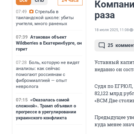
Все
СПБ
24 часа
Компани
07:49
Стрельба в
раза
таиландской школе: убиты
учителя, много раненых
18 июля 2025, 11:08
07:39
Атакован объект
Wildberries в Екатеринбурге, он
25
коммен
горит
Уставный капит
07:28
Боль, которую не видят
анализы: как сейчас
недавно он сост
помогают россиянам с
фибромиалгией — опыт
Судя по ЕГРЮЛ,
невролога
82,122 млрд руб
07:15
«Оказалась самой
«ВСМ Две столи
сложной». Трамп объявил о
прогрессе в урегулировании
Предыдущее уве
украинского конфликта
куда менее зн