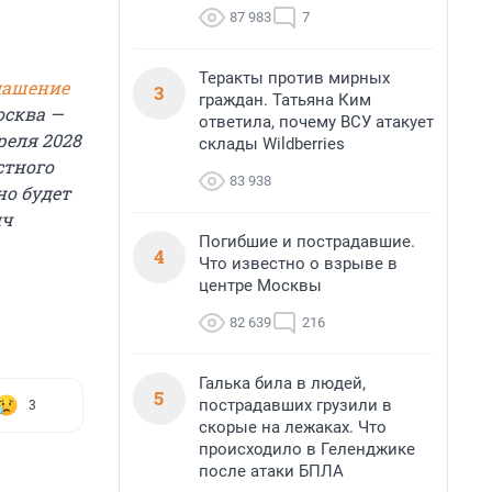
87 983
7
Теракты против мирных
лашение
3
граждан. Татьяна Ким
осква —
ответила, почему ВСУ атакует
реля 2028
склады Wildberries
стного
83 938
но будет
яч
Погибшие и пострадавшие.
4
Что известно о взрыве в
центре Москвы
82 639
216
Галька била в людей,
5
пострадавших грузили в
3
скорые на лежаках. Что
происходило в Геленджике
после атаки БПЛА