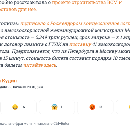
робно рассказывала о
проекте строительства ВСМ и
ставов для нее.
столицы»
подписало с Росжелдором концессионное сог
во высокоскоростной железнодорожной магистрали М
я стоимость — 2,349 трлн рублей, срок запуска — к 1 ап
 и договор лизинга с ГТЛК на
поставку
41 высокоскоро
 года. Предполагается, что из Петербурга в Москву мож
са 15 минут, стоимость билета составит порядка 10 тыс
на билеты
читайте здесь
.
 Кудин
дактор, начальник отдела
16
1
13
ыделите фрагмент и нажмите Ctrl+Enter