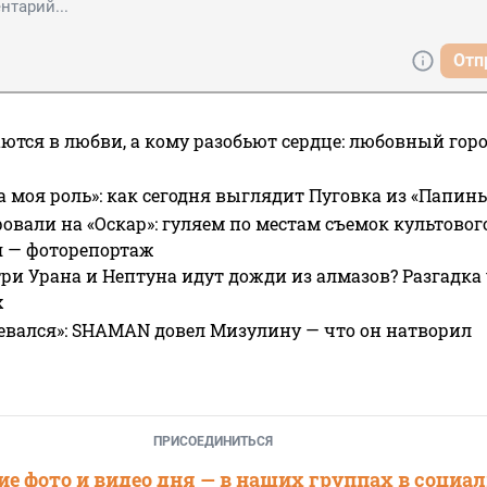
Отп
ются в любви, а кому разобьют сердце: любовный гор
а моя роль»: как сегодня выглядит Пуговка из «Папин
овали на «Оскар»: гуляем по местам съемок культово
я — фоторепортаж
ри Урана и Нептуна идут дожди из алмазов? Разгадка
х
евался»: SHAMAN довел Мизулину — что он натворил
ПРИСОЕДИНИТЬСЯ
е фото и видео дня — в наших группах в социа