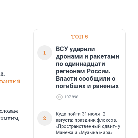
ТОП 5
ВСУ ударили
1
дронами и ракетами
по одиннадцати
регионам России.
й.
Власти сообщили о
ованный
погибших и раненых
107 898
 словам
Куда пойти 31 июля–2
2
апомним,
августа: праздник флоксов,
«Пространственный сдвиг» у
Манежа и «Музыка мира»