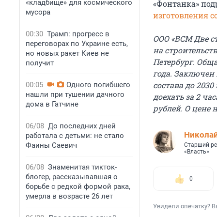
«кладбище» для космического
«Фонтанка» под
мусора
изготовления со
00:30
Трамп: прогресс в
ООО «ВСМ Две 
переговорах по Украине есть,
на строительст
но новых ракет Киев не
Петербург. Обща
получит
года. Заключен
состава до 2030
00:05
Одного погибшего
нашли при тушении дачного
доехать за 2 ча
дома в Гатчине
рублей. О цене 
06/08
До последних дней
Николай
работала с детьми: не стало
Фаины Саевич
Старший ре
«Власть»
06/08
Знаменитая тикток-
блогер, рассказывавшая о
0
борьбе с редкой формой рака,
умерла в возрасте 26 лет
Увидели опечатку? В