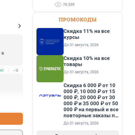
76 339
ПРОМОКОДЫ
Скидка 11% на все
курсы
До 31 августа, 2026
в 
Скидка 10% на все
товары
+0
–0
До 31 августа, 2026
Скидка 6 000 ₽ от 10
000 ₽, 10 000 ₽ от 15
000 ₽, 20 000 ₽ от 30
000 ₽ и 35 000 ₽ от 50
+0
–0
000 ₽ на первый и все
повторные заказы по
промокоду НАБЕРИ
До 31 августа, 2026