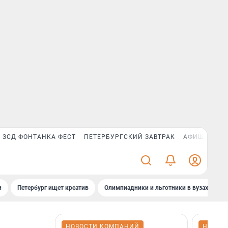
ЗСД ФОНТАНКА ФЕСТ
ПЕТЕРБУРГСКИЙ ЗАВТРАК
АФИША PLUS
и
Петербург ищет креатив
Олимпиадники и льготники в вузах СПб
НОВОСТИ КОМПАНИЙ
НОВОС