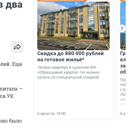
в два
Скидка до 880 000 рублей
Группа
на готовое жильё*
клиен
лей. Еще
застро
Теперь квартиру в сданном ЖК
област
«Образцовый квартал 14» можно
купить со специальной скидкой.
Группа А
победите
апитала —
строител
Ленингра
тся УК
номинац
клиенто
застройщ
6 августа, 18:00
6 августа,
области»
оно было