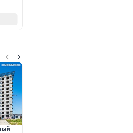
мый
«Лучший проект КРТ»