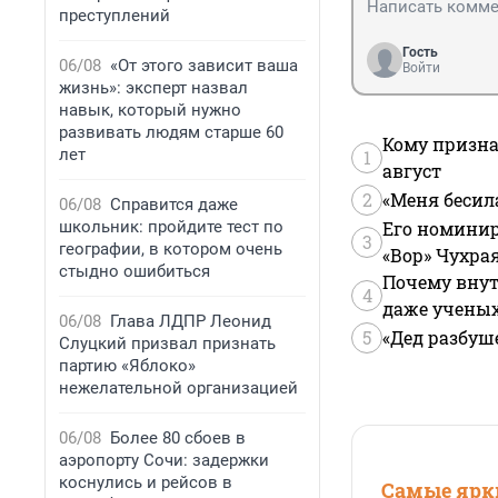
преступлений
Гость
06/08
«От этого зависит ваша
Войти
жизнь»: эксперт назвал
навык, который нужно
развивать людям старше 60
Кому призна
лет
1
август
2
«Меня бесил
06/08
Справится даже
школьник: пройдите тест по
Его номинир
3
географии, в котором очень
«Вор» Чухра
стыдно ошибиться
Почему внут
4
даже учены
06/08
Глава ЛДПР Леонид
5
«Дед разбуш
Слуцкий призвал признать
партию «Яблоко»
нежелательной организацией
06/08
Более 80 сбоев в
аэропорту Сочи: задержки
коснулись и рейсов в
Самые ярки