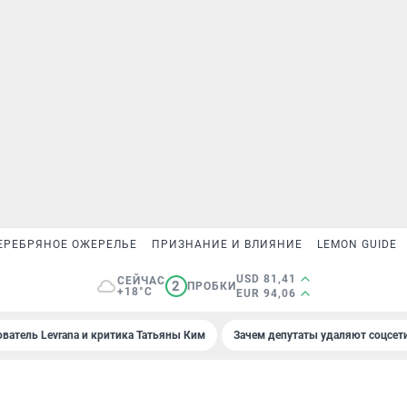
ЕРЕБРЯНОЕ ОЖЕРЕЛЬЕ
ПРИЗНАНИЕ И ВЛИЯНИЕ
LEMON GUIDE
USD 81,41
СЕЙЧАС
2
ПРОБКИ
+18°C
EUR 94,06
ователь Levrana и критика Татьяны Ким
Зачем депутаты удаляют соцсет