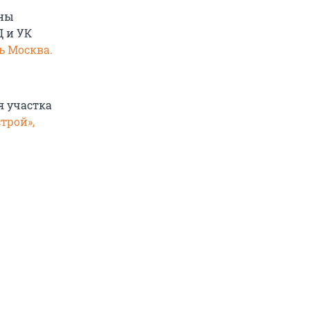
оны
 и УК
ь Москва.
я участка
трой»,