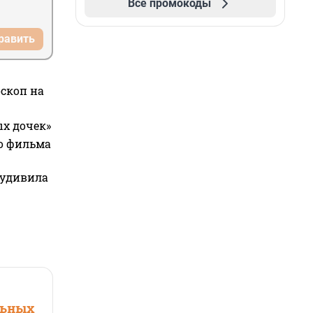
Все промокоды
равить
оскоп на
ых дочек»
го фильма
 удивила
льных