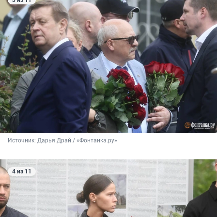
3 из 11
Источник: 
Дарья Драй / «Фонтанка.ру»
4 из 11