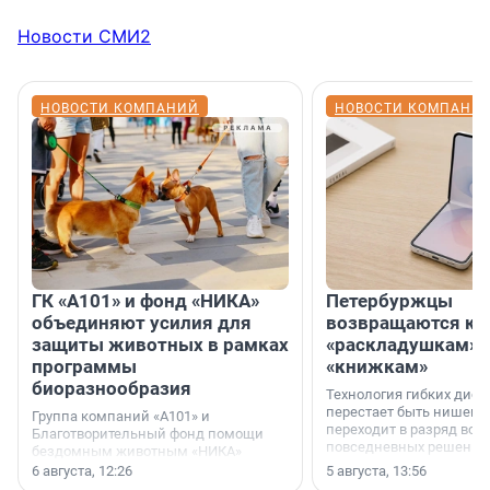
Новости СМИ2
НОВОСТИ КОМПАНИЙ
НОВОСТИ КОМПАНИ
ГК «А101» и фонд «НИКА»
Петербуржцы
объединяют усилия для
возвращаются к
защиты животных в рамках
«раскладушкам» 
программы
«книжкам»
биоразнообразия
Технология гибких дисп
перестает быть нишевы
Группа компаний «А101» и
переходит в разряд вос
Благотворительный фонд помощи
повседневных решений
бездомным животным «НИКА»
заключили соглашение о
6 августа, 12:26
5 августа, 13:56
стратегическом сотрудничестве.