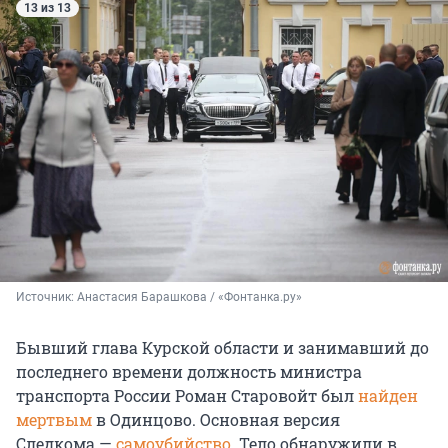
13 из 13
Источник: 
Анастасия Барашкова / «Фонтанка.ру»
Бывший глава Курской области и занимавший до
последнего времени должность министра
транспорта России Роман Старовойт был
найден
мертвым
в Одинцово. Основная версия
Следкома —
самоубийство
. Тело обнаружили в