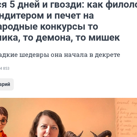
я 5 дней и гвозди: как филол
ндитером и печет на
родные конкурсы то
ика, то демона, то мишек
адкие шедевры она начала в декрете
4 853
арий