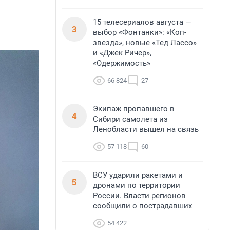
15 телесериалов августа —
3
выбор «Фонтанки»: «Коп-
звезда», новые «Тед Лассо»
и «Джек Ричер»,
«Одержимость»
66 824
27
Экипаж пропавшего в
4
Сибири самолета из
Ленобласти вышел на связь
57 118
60
ВСУ ударили ракетами и
5
дронами по территории
России. Власти регионов
сообщили о пострадавших
54 422