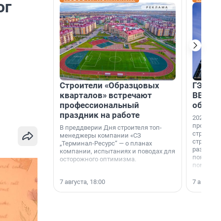
ог
Строители «Образцовых
ГЭС, м
кварталов» встречают
ВВП: в
профессиональный
об ист
праздник на работе
2026-й —
професси
В преддверии Дня строителя топ-
строителе
менеджеры компании «СЗ
строителя
„Терминал-Ресурс“ — о планах
раз. В ГК
компании, испытаниях и поводах для
появился
осторожного оптимизма.
поменяла
7 августа, 18:00
7 августа,