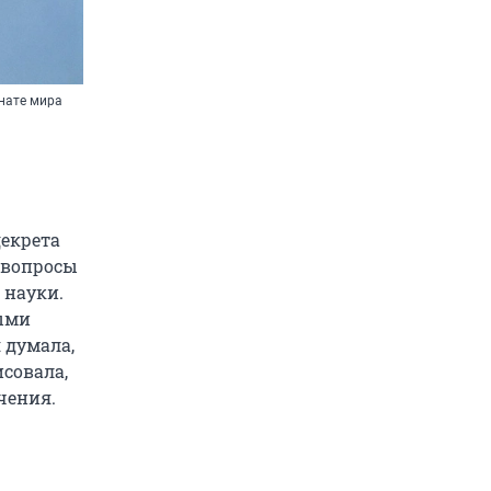
нате мира
декрета
 вопросы
 науки.
ыми
 думала,
совала,
чения.