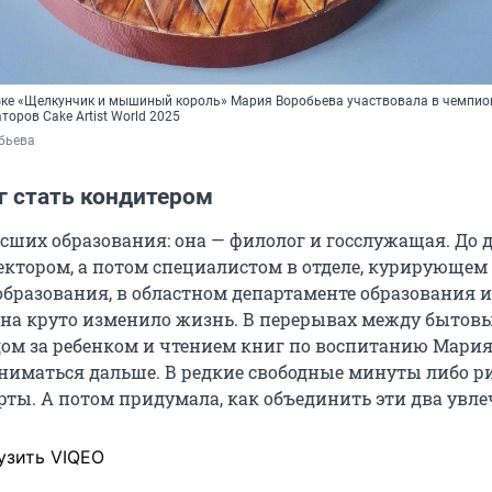
азке «Щелкунчик и мышиный король» Мария Воробьева участвовала в чемпио
торов Cake Artist
World 2025
бьева
г стать кондитером
сших образования: она — филолог и госслужащая. До 
ектором, а потом специалистом в отделе, курирующем
бразования, в областном департаменте образования и
на круто изменило жизнь. В перерывах между бытов
дом за ребенком и чтением книг по воспитанию Мария
аниматься дальше. В редкие свободные минуты либо ри
рты. А потом придумала, как объединить эти два увле
узить VIQEO