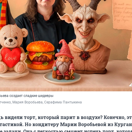
ьева создает сладкие шедевры
тченко, Мария Воробьева, Серафима Пантыкина
ь видели торт, который парит в воздухе? Конечно, э
тастикой. Но кондитеру Марии Воробьевой из Курган
ие задачи. Она с легкостью сможет испечь торт, кото