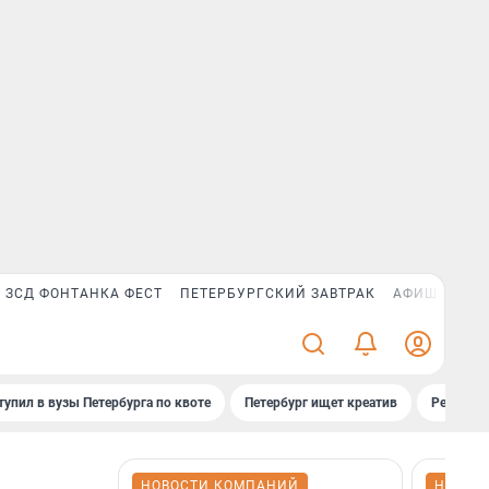
ЗСД ФОНТАНКА ФЕСТ
ПЕТЕРБУРГСКИЙ ЗАВТРАК
АФИША PLUS
тупил в вузы Петербурга по квоте
Петербург ищет креатив
Рейтинги
НОВОСТИ КОМПАНИЙ
НОВОС