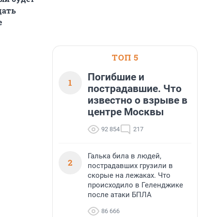
дать
е
ТОП 5
Погибшие и
1
пострадавшие. Что
известно о взрыве в
центре Москвы
92 854
217
Галька била в людей,
2
пострадавших грузили в
скорые на лежаках. Что
происходило в Геленджике
после атаки БПЛА
86 666