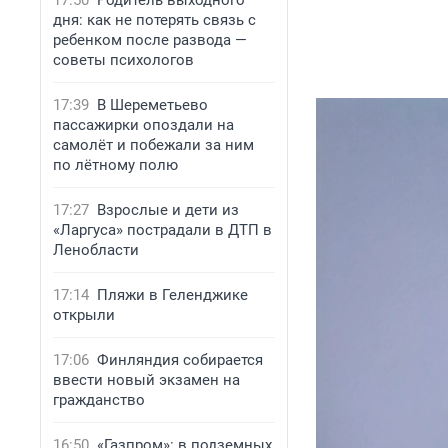
17:50
Родитель выходного
дня: как не потерять связь с
ребенком после развода —
советы психологов
17:39
В Шереметьево
пассажирки опоздали на
самолёт и побежали за ним
по лётному полю
17:27
Взрослые и дети из
«Ларгуса» пострадали в ДТП в
Ленобласти
17:14
Пляжи в Геленджике
открыли
17:06
Финляндия собирается
ввести новый экзамен на
гражданство
16:50
«Газпром»: в подземных