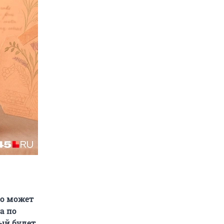
то может
а по
рый будет