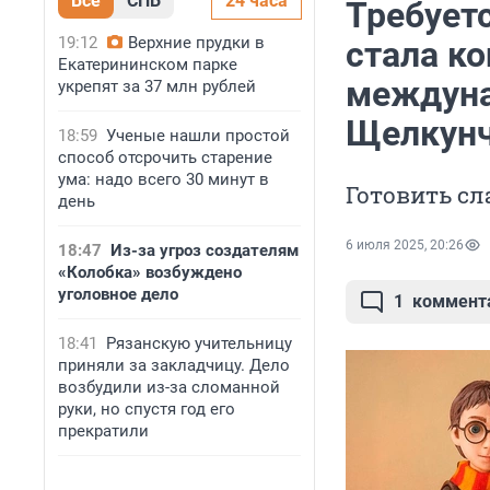
Все
СПБ
24 часа
Требуетс
19:12
Верхние прудки в
стала ко
Екатерининском парке
междуна
укрепят за 37 млн рублей
Щелкунч
18:59
Ученые нашли простой
способ отсрочить старение
ума: надо всего 30 минут в
Готовить сл
день
6 июля 2025, 20:26
18:47
Из-за угроз создателям
«Колобка» возбуждено
уголовное дело
1
коммент
18:41
Рязанскую учительницу
приняли за закладчицу. Дело
возбудили из-за сломанной
руки, но спустя год его
прекратили