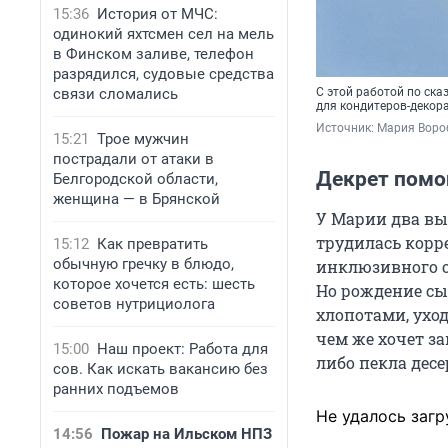
15:36
История от МЧС:
одинокий яхтсмен сел на мель
в Финском заливе, телефон
разрядился, судовые средства
С этой работой по ск
связи сломались
для кондитеров-декора
Источник: 
Мария Воро
15:21
Трое мужчин
пострадали от атаки в
Декрет помо
Белгородской области,
женщина — в Брянской
У Марии два вы
трудилась корр
15:12
Как превратить
обычную гречку в блюдо,
инклюзивного о
которое хочется есть: шесть
Но рождение сы
советов нутрициолога
хлопотами, ухо
чем же хочет з
15:00
Наш проект: Работа для
либо пекла десе
сов. Как искать вакансию без
ранних подъемов
Не удалось загр
14:56
Пожар на Ильском НПЗ