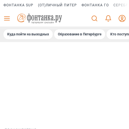
ФОНТАНКА SUP
(ОТ)ЛИЧНЫЙ ПИТЕР
ФОНТАНКА ГО
СЕРЕБР
Куда пойти на выходных
Образование в Петербурге
Кто поступ