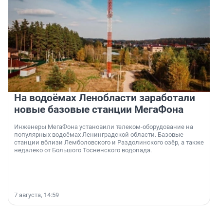
На водоёмах Ленобласти заработали
новые базовые станции МегаФона
Инженеры МегаФона установили телеком-оборудование на
популярных водоёмах Ленинградской области. Базовые
станции вблизи Лемболовского и Раздолинского озёр, а также
недалеко от Большого Тосненского водопада.
7 августа, 14:59