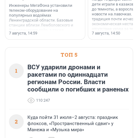
дети играли в казаков-
Инженеры МегаФона установили
до темноты, а взрослые
телеком-оборудование на
новости на лавочках. В 1
популярных водоёмах
традиция почти исчезл
Ленинградской области. Базовые
экономическая нестаби
станции вблизи Лемболовского и
отсутствие ухода за те
Раздолинского озёр, а также
7 августа, 14:59
7 августа, 14:50
сделали своё дело.
недалеко от Большого Тосненского
водопада.
ТОП 5
ВСУ ударили дронами и
1
ракетами по одиннадцати
регионам России. Власти
сообщили о погибших и раненых
110 247
Куда пойти 31 июля–2 августа: праздник
2
флоксов, «Пространственный сдвиг» у
Манежа и «Музыка мира»