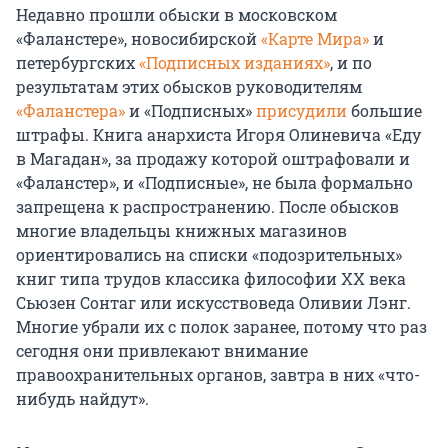
Недавно прошли обыски в московском
«Фаланстере», новосибирской
«Карте Мира»
и
петербургских
«Подписных изданиях»
, и по
результатам этих обысков руководителям
«Фаланстера»
и «Подписных»
присудили
большие
штрафы. Книга анархиста Игоря Олиневича «Еду
в Магадан», за продажу которой оштрафовали и
«Фаланстер», и «Подписные», не была формально
запрещена к распространению. После обысков
многие владельцы книжных магазинов
ориентировались на списки «подозрительных»
книг типа трудов классика философии ХХ века
Сьюзен Сонтаг или искусствоведа Оливии Лэнг.
Многие убрали их с полок заранее, потому что раз
сегодня они привлекают внимание
правоохранительных органов, завтра в них «что-
нибудь найдут».