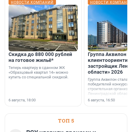
НОВОСТИ КОМПАНИЙ
НОВОСТИ КОМПАНИ
Скидка до 880 000 рублей
Группа Аквилон 
на готовое жильё*
клиентоориентир
застройщик Лени
Теперь квартиру в сданном ЖК
области» 2026
«Образцовый квартал 14» можно
купить со специальной скидкой.
Группа Аквилон стала 
победителей конкурса 
строительная организа
Ленинградской области 
номинации «Самый
6 августа, 18:00
6 августа, 16:50
клиентоориентированн
застройщик Ленинград
области».
ТОП 5