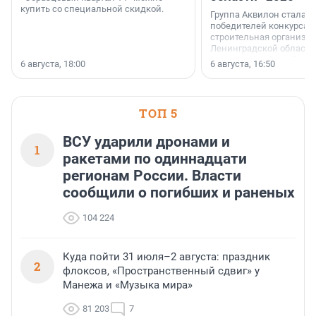
купить со специальной скидкой.
Группа Аквилон стала 
победителей конкурса 
строительная организа
Ленинградской области 
номинации «Самый
6 августа, 18:00
6 августа, 16:50
клиентоориентированн
застройщик Ленинград
области».
ТОП 5
ВСУ ударили дронами и
1
ракетами по одиннадцати
регионам России. Власти
сообщили о погибших и раненых
104 224
Куда пойти 31 июля–2 августа: праздник
2
флоксов, «Пространственный сдвиг» у
Манежа и «Музыка мира»
81 203
7