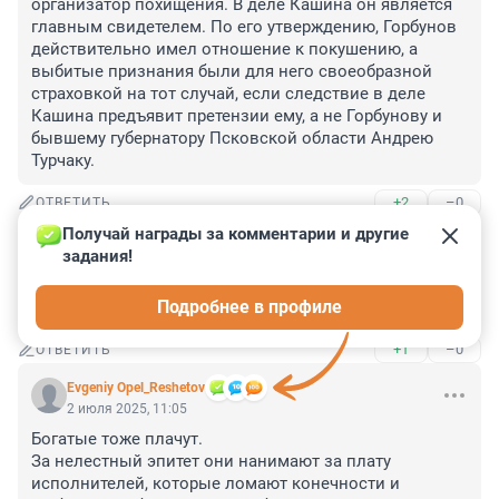
организатор похищения. В деле Кашина он является 
главным свидетелем. По его утверждению, Горбунов 
действительно имел отношение к покушению, а 
выбитые признания были для него своеобразной 
страховкой на тот случай, если следствие в деле 
Кашина предъявит претензии ему, а не Горбунову и 
бывшему губернатору Псковской области Андрею 
Турчаку.
+2
–0
ОТВЕТИТЬ
Получай награды за комментарии и другие 
Гость
2 июля 2025, 12:15
задания!
То есть всех носорогов переловили и посадили, это 
Подробнее в профиле
хорошо.
+1
–0
ОТВЕТИТЬ
Evgeniy Opel_Reshetov
2 июля 2025, 11:05
Богатые тоже плачут.

За нелестный эпитет они нанимают за плату 
исполнителей, которые ломают конечности и 