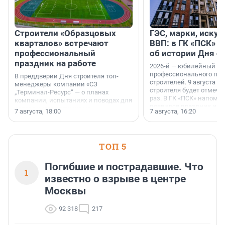
Строители «Образцовых
ГЭС, марки, искус
кварталов» встречают
ВВП: в ГК «ПСК» р
профессиональный
об истории Дня с
праздник на работе
2026-й — юбилейный го
профессионального пр
В преддверии Дня строителя топ-
строителей. 9 августа 2
менеджеры компании «СЗ
строителя будет отмечат
„Терминал-Ресурс“ — о планах
раз. В ГК «ПСК» напомни
компании, испытаниях и поводах для
появился праздник и к
осторожного оптимизма.
7 августа, 18:00
7 августа, 16:20
поменялась роль строит
ТОП 5
Погибшие и пострадавшие. Что
1
известно о взрыве в центре
Москвы
92 318
217