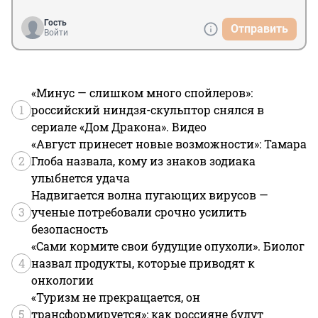
Гость
Отправить
Войти
«Минус — слишком много спойлеров»:
1
российский ниндзя-скульптор снялся в
сериале «Дом Дракона». Видео
«Август принесет новые возможности»: Тамара
2
Глоба назвала, кому из знаков зодиака
улыбнется удача
Надвигается волна пугающих вирусов —
3
ученые потребовали срочно усилить
безопасность
«Сами кормите свои будущие опухоли». Биолог
4
назвал продукты, которые приводят к
онкологии
«Туризм не прекращается, он
5
трансформируется»: как россияне будут