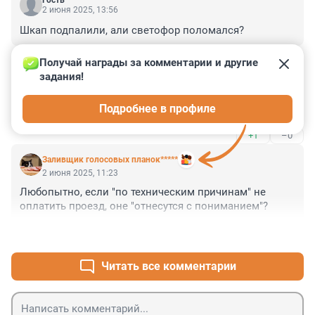
Гость
2 июня 2025, 13:56
Шкап подпалили, али светофор поломался?
+1
–0
Получай награды за комментарии и другие 
задания!
Гость
2 июня 2025, 11:43
Подробнее в профиле
движуха!
+1
–0
Заливщик голосовых планок*****
2 июня 2025, 11:23
Любопытно, если "по техническим причинам" не 
оплатить проезд, оне "отнесутся с пониманием"?
+11
–1
Читать все комментарии