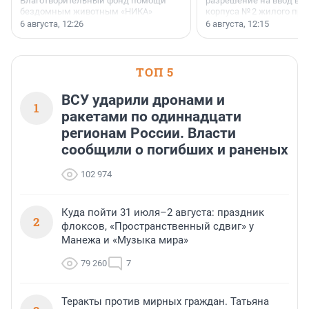
Благотворительный фонд помощи
разрешение на ввод в 
бездомным животным «НИКА»
корпуса № 2 жилого про
заключили соглашение о
Уютный квартал», расп
6 августа, 12:26
6 августа, 12:15
стратегическом сотрудничестве.
Всеволожском районе
Ленинградской области
ТОП 5
ВСУ ударили дронами и
1
ракетами по одиннадцати
регионам России. Власти
сообщили о погибших и раненых
102 974
Куда пойти 31 июля–2 августа: праздник
2
флоксов, «Пространственный сдвиг» у
Манежа и «Музыка мира»
79 260
7
Теракты против мирных граждан. Татьяна