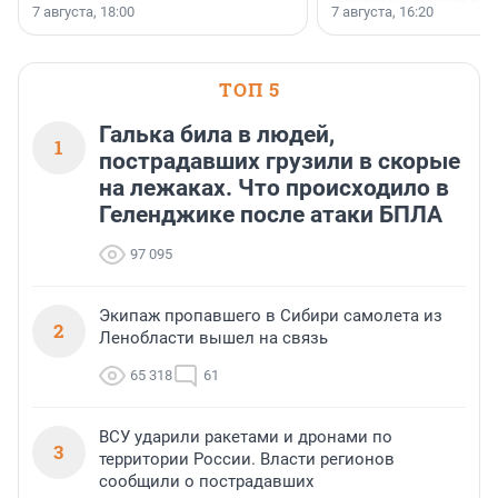
появился праздник и к
осторожного оптимизма.
7 августа, 18:00
7 августа, 16:20
поменялась роль строит
ТОП 5
Галька била в людей,
1
пострадавших грузили в скорые
на лежаках. Что происходило в
Геленджике после атаки БПЛА
97 095
Экипаж пропавшего в Сибири самолета из
2
Ленобласти вышел на связь
65 318
61
ВСУ ударили ракетами и дронами по
3
территории России. Власти регионов
сообщили о пострадавших