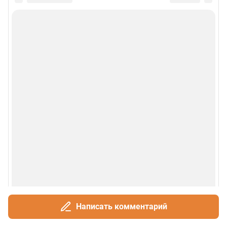
Сообщить новость
Рубрики
О сайте
Контакты
Техподдержка
Реклама
Наши мероприятия
О компании
Написать комментарий
Наши вакансии