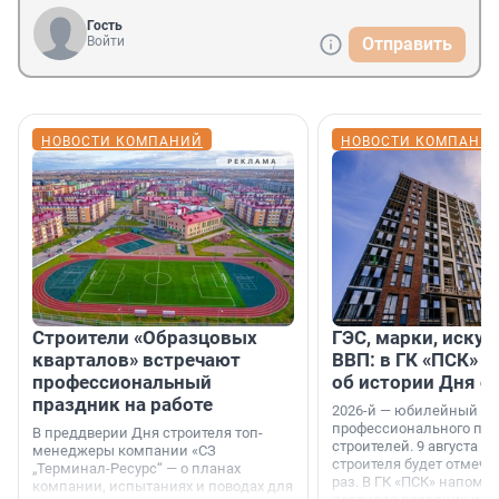
Гость
Войти
Отправить
НОВОСТИ КОМПАНИЙ
НОВОСТИ КОМПАНИ
Строители «Образцовых
ГЭС, марки, искус
кварталов» встречают
ВВП: в ГК «ПСК» р
профессиональный
об истории Дня с
праздник на работе
2026-й — юбилейный го
профессионального пр
В преддверии Дня строителя топ-
строителей. 9 августа 2
менеджеры компании «СЗ
строителя будет отмечат
„Терминал-Ресурс“ — о планах
раз. В ГК «ПСК» напомни
компании, испытаниях и поводах для