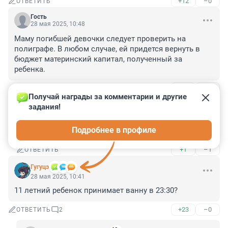
+12
–0
ОТВЕТИТЬ
Гость
28 мая 2025, 10:48
Маму погибшей девочки следует проверить на 
полиграфе. В любом случае, ей придется вернуть в 
бюджет материнский капитал, полученный за 
ребенка.
+5
–12
ОТВЕТИТЬ
1
Получай награды за комментарии и другие 
задания!
Гость
28 мая 2025, 10:58
Подробнее в профиле
Столько лет потраченных сил вас не волнует?
+1
–1
ОТВЕТИТЬ
Гугуцэ
28 мая 2025, 10:41
11 летний ребенок принимает ванну в 23:30?
+23
–0
ОТВЕТИТЬ
2