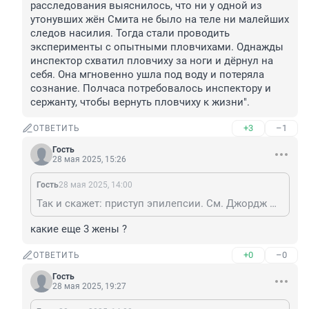
расследования выяснилось, что ни у одной из 
утонувших жён Смита не было на теле ни малейших 
следов насилия. Тогда стали проводить 
эксперименты с опытными пловчихами. Однажды 
инспектор схватил пловчиху за ноги и дёрнул на 
себя. Она мгновенно ушла под воду и потеряла 
сознание. Полчаса потребовалось инспектору и 
сержанту, чтобы вернуть пловчиху к жизни".
+3
–1
ОТВЕТИТЬ
Гость
28 мая 2025, 15:26
Гость
28 мая 2025, 14:00
Так и скажет: приступ эпилепсии. См. Джордж Джозеф Смит. Три жены утонули в ванной. "В ходе расследования выяснилось, что ни у одной из утонувших жён Смита не было на теле ни малейших следов насилия. Тогда стали проводить эксперименты с опытными пловчихами. Однажды инспектор схватил пловчиху за ноги и дёрнул на себя. Она мгновенно ушла под воду и потеряла сознание. Полчаса потребовалось инспектору и сержанту, чтобы вернуть пловчиху к жизни".
какие еще 3 жены ?
+0
–0
ОТВЕТИТЬ
Гость
28 мая 2025, 19:27