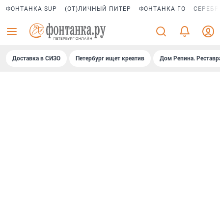
ФОНТАНКА SUP
(ОТ)ЛИЧНЫЙ ПИТЕР
ФОНТАНКА ГО
СЕРЕБР
Доставка в СИЗО
Петербург ищет креатив
Дом Репина. Реставр