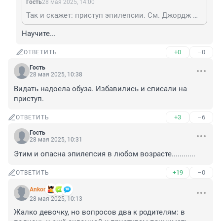
Гость
28 мая 2025, 14:00
Так и скажет: приступ эпилепсии. См. Джордж Джозеф Смит. Три жены утонули в ванной. "В ходе расследования выяснилось, что ни у одной из утонувших жён Смита не было на теле ни малейших следов насилия. Тогда стали проводить эксперименты с опытными пловчихами. Однажды инспектор схватил пловчиху за ноги и дёрнул на себя. Она мгновенно ушла под воду и потеряла сознание. Полчаса потребовалось инспектору и сержанту, чтобы вернуть пловчиху к жизни".
Научите...
+0
–0
ОТВЕТИТЬ
Гость
28 мая 2025, 10:38
Видать надоела обуза. Избавились и списали на 
приступ.
+3
–6
ОТВЕТИТЬ
Гость
28 мая 2025, 10:31
Этим и опасна эпилепсия в любом возрасте............
+19
–0
ОТВЕТИТЬ
Ankor
28 мая 2025, 10:13
Жалко девочку, но вопросов два к родителям: в 