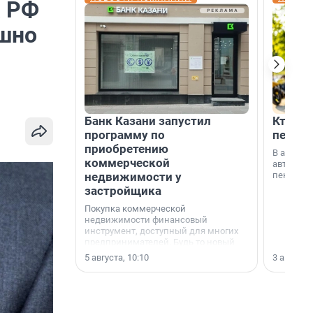
а РФ
ашно
Банк Казани запустил
Кто по
программу по
пенсии
приобретению
В август
коммерческой
автомати
недвижимости у
пенсии.
застройщика
Покупка коммерческой
недвижимости финансовый
инструмент, доступный для многих
предпринимателей. Будь то новый
офис, склад, торговое помещение
5 августа, 10:10
3 августа,
или готовый арендный бизнес —
успех сделки зависит от правильного
выбора объекта и грамотного
финансирования.