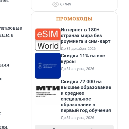
цев.
67 949
ПРОМОКОДЫ
тегазовые
Интернет в 180+
жным в
странах мира без
роуминга и сим-карт
До 31 декабря, 2026
Скидка 11% на все
курсы
яния
До 31 августа, 2026
е
Скидка 72 000 на
высшее образование
и среднее
специальное
образование в
первый год обучения
и
До 31 августа, 2026
цен.