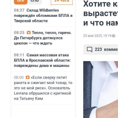
Все
СПБ
24 часа
Хотите 
08:37
Склад Wildberries
вырасте
повреждён обломками БПЛА в
и что на
Тверской области
08:25
Тепло, тепло, горячо.
25 мая 2025, 19:19
До Петербурга дотянулся
циклон — что ждать
223
комме
08:11
Самая массовая атака
БПЛА в Ярославской области:
повреждены дома и машины
08:00
«Если сверху летит
ракета и сжигает мой товар, то
это не мой риск». Основатель
Levrana обрушился с критикой
на Татьяну Ким