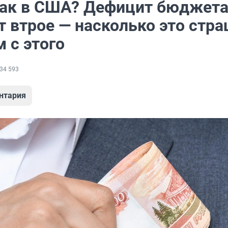
как в США? Дефицит бюджет
т втрое — насколько это стр
м с этого
34 593
нтария