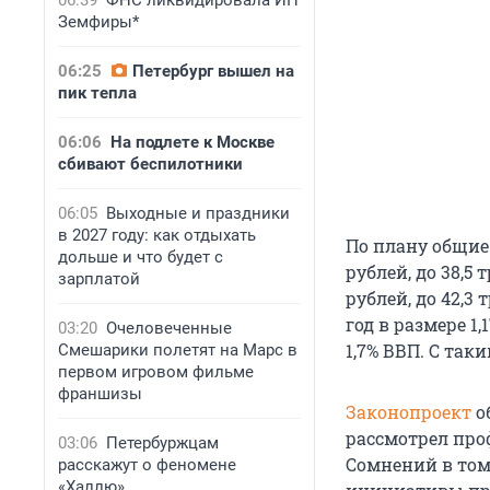
06:39
ФНС ликвидировала ИП
Земфиры*
06:25
Петербург вышел на
пик тепла
06:06
На подлете к Москве
сбивают беспилотники
06:05
Выходные и праздники
в 2027 году: как отдыхать
По плану общие 
дольше и что будет с
рублей, до 38,5
зарплатой
рублей, до 42,3
год в размере 1,
03:20
Очеловеченные
1,7% ВВП. С та
Смешарики полетят на Марс в
первом игровом фильме
франшизы
Законопроект
о
рассмотрел про
03:06
Петербуржцам
Сомнений в том,
расскажут о феномене
«Халлю»