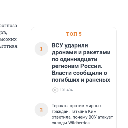
рогноза
ов,
ТОП 5
высоких
ВСУ ударили
ьготная
1
дронами и ракетами
по одиннадцати
регионам России.
Власти сообщили о
погибших и раненых
101 404
Теракты против мирных
2
граждан. Татьяна Ким
ответила, почему ВСУ атакует
склады Wildberries