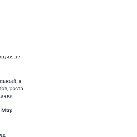
ляции не
льный, а
ов, роста
качка
С Мир
или