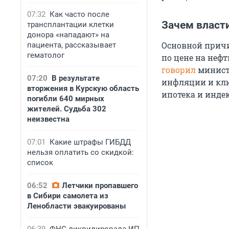
07:32
Как часто после
Зачем власт
трансплантации клетки
донора «нападают» на
Основной причи
пациента, рассказывает
гематолог
по цене на нефт
говорил
министр
07:20
В результате
инфляции и клю
вторжения в Курскую область
ипотека и инде
погибли 640 мирных
жителей. Судьба 302
неизвестна
07:01
Какие штрафы ГИБДД
нельзя оплатить со скидкой:
список
06:52
Летчики пропавшего
в Сибири самолета из
Ленобласти эвакуированы