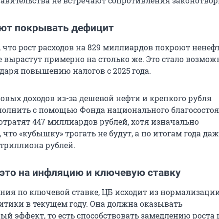
вительства не встречают сопротивления законотвор
ют покрывать дефицит
, что рост расходов на 829 миллиардов покроют ненеф
е вырастут примерно на столько же. Это стало возмо
одаря повышению налогов с 2025 года.
зовых доходов из-за дешевой нефти и крепкого рубля
олнить с помощью Фонда национального благососто
потратят 447 миллиардов рублей, хотя изначально
 что «кубышку» трогать не будут, а по итогам года даж
 триллиона рублей.
 это на инфляцию и ключевую ставку
ия по ключевой ставке, ЦБ исходит из нормализаци
тики в текущем году. Она должна оказывать
й эффект, то есть способствовать замедлению роста 