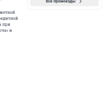
Все промокоды
джетной
редитной
да при
юча» и