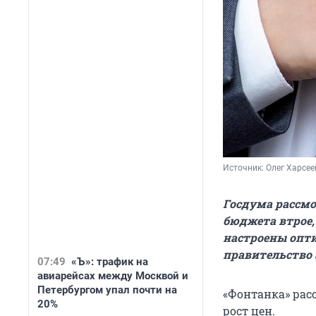
Источник: 
Олег Харсее
Госдума рассмо
бюджета втрое, 
настроены опти
правительство 
07:49
«Ъ»: трафик на
авиарейсах между Москвой и
Петербургом упал почти на
«Фонтанка» рас
20%
рост цен.