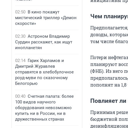
инициативы пра
02:50
В кино покажут
Чем планиру
мистический триллер «Демон
скорости»
Предполагается
доходы, которы
02:30
Астроном Владимир
том числе благ
Сурдин расскажет, как ищут
инопланетян
Потери нефтега
02:14
Гарик Харламов и
планируют восп
Дмитрий Журавлев
(ФНБ). Из него 
отправятся в хлебобулочное
предполагалось,
роуд-муви по сказочному
Белогорью
пополнят на 1,8
00:40
Счетная палата: более
Повлияет ли
100 видов научного
оборудования невозможно
Принимая решен
купить ни в России, ни в
бюджетной поли
дружественных странах
дезинфляционны