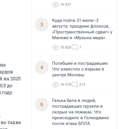
76 937
Куда пойти 31 июля–2
3
августа: праздник флоксов,
«Пространственный сдвиг» у
Манежа и «Музыка мира»
76 833
7
Погибшие и пострадавшие.
она
4
Что известно о взрыве в
иардов
центре Москвы
й на 2025
76 579
215
0,5 до
 году.
Галька била в людей,
5
пострадавших грузили в
скорые на лежаках. Что
.
происходило в Геленджике
чно такие
после атаки БПЛА