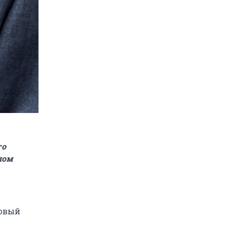
го
лом
новый