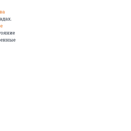
ва
адах.
е
тояние
женные