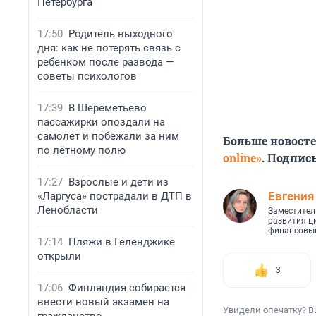
Петербурга
17:50
Родитель выходного
дня: как не потерять связь с
ребенком после развода —
советы психологов
17:39
В Шереметьево
пассажирки опоздали на
самолёт и побежали за ним
Больше новост
по лётному полю
online»
. Подпис
17:27
Взрослые и дети из
Евгения
«Ларгуса» пострадали в ДТП в
Ленобласти
Заместител
развития ц
финансовый
17:14
Пляжи в Геленджике
открыли
3
17:06
Финляндия собирается
ввести новый экзамен на
Увидели опечатку? В