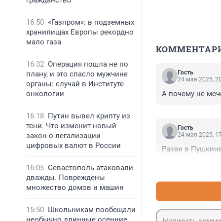
гражданство
16:50
«Газпром»: в подземных
хранилищах Европы рекордно
мало газа
КОММЕНТАР
16:32
Операция пошла не по
Гость
плану, и это спасло мужчине
24 мая 2025, 2
органы: случай в Институте
онкологии
А почему не меч
16:18
Путин вывел крипту из
тени. Что изменит новый
Гость
закон о легализации
24 мая 2025, 1
цифровых валют в России
Разве в Пушкине
16:05
Севастополь атаковали
дважды. Повреждены
множество домов и машин
15:50
Школьникам пообещали
необычно длинные осенние