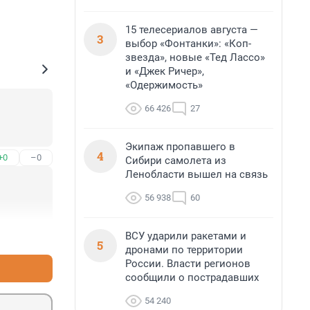
15 телесериалов августа —
3
выбор «Фонтанки»: «Коп-
звезда», новые «Тед Лассо»
и «Джек Ричер»,
«Одержимость»
66 426
27
Экипаж пропавшего в
4
+0
–0
Сибири самолета из
Ленобласти вышел на связь
56 938
60
ВСУ ударили ракетами и
+1
–0
5
дронами по территории
России. Власти регионов
сообщили о пострадавших
54 240