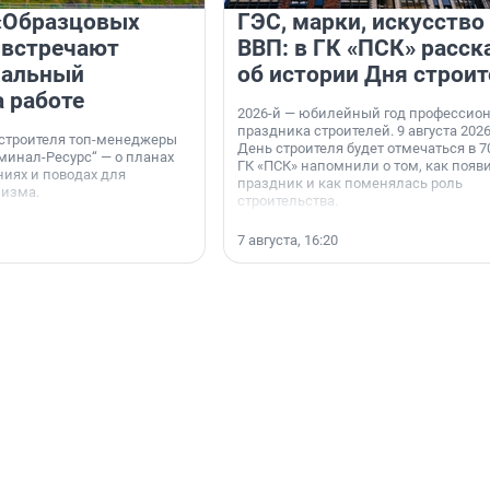
«Образцовых
ГЭС, марки, искусство
 встречают
ВВП: в ГК «ПСК» расск
нальный
об истории Дня строит
а работе
2026-й — юбилейный год профессио
праздника строителей. 9 августа 2026
 строителя топ-менеджеры
День строителя будет отмечаться в 70
минал-Ресурс“ — о планах
ГК «ПСК» напомнили о том, как появ
иях и поводах для
праздник и как поменялась роль
мизма.
строительства.
7 августа, 16:20