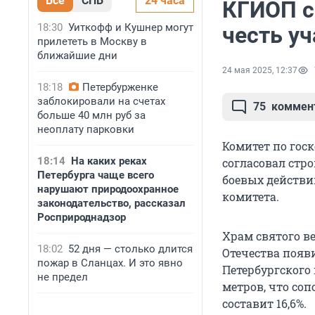
Все
СПБ
24 часа
КГИОП с
18:30
Уиткофф и Кушнер могут
честь у
прилететь в Москву в
ближайшие дни
24 мая 2025, 12:37
18:18
Петербурженке
заблокировали на счетах
75
коммен
больше 40 млн руб за
неоплату парковки
Комитет по гос
18:14
На каких реках
согласовал стро
Петербурга чаще всего
боевых действи
нарушают природоохранное
комитета.
законодательство, рассказал
Росприроднадзор
Храм святого в
18:02
52 дня — столько длится
Отечества появи
пожар в Сланцах. И это явно
Петербургского 
не предел
метров, что со
составит 16,6%.