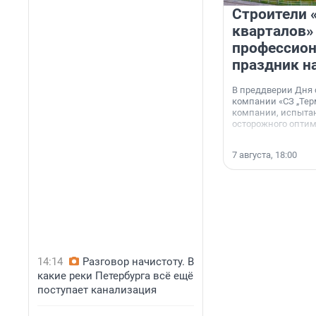
Строители 
кварталов»
профессио
праздник н
В преддверии Дня
компании «СЗ „Тер
компании, испытан
осторожного опти
7 августа, 18:00
14:14
Разговор начистоту. В
какие реки Петербурга всё ещё
поступает канализация