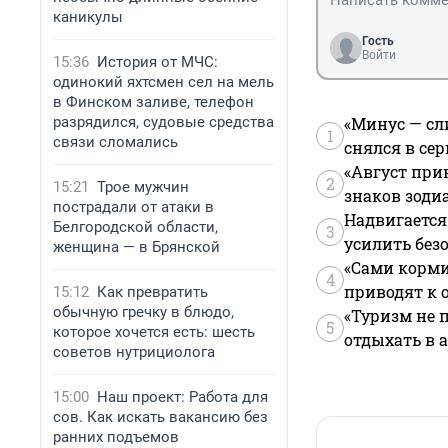
каникулы
Гость
Войти
15:36
История от МЧС:
одинокий яхтсмен сел на мель
в Финском заливе, телефон
разрядился, судовые средства
«Минус — сл
1
связи сломались
снялся в се
«Август при
2
15:21
Трое мужчин
знаков зоди
пострадали от атаки в
Надвигается
Белгородской области,
3
усилить без
женщина — в Брянской
«Сами корми
4
приводят к 
15:12
Как превратить
обычную гречку в блюдо,
«Туризм не 
5
которое хочется есть: шесть
отдыхать в а
советов нутрициолога
15:00
Наш проект: Работа для
сов. Как искать вакансию без
ранних подъемов