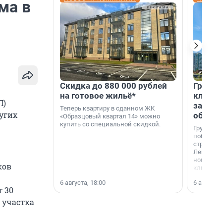
ма в
Скидка до 880 000 рублей
Группа
на готовое жильё*
клиен
П)
застро
Теперь квартиру в сданном ЖК
угих
област
«Образцовый квартал 14» можно
купить со специальной скидкой.
Группа А
победите
строител
Ленингра
номинац
ков
клиенто
застройщ
6 августа, 18:00
6 августа,
области»
т 30
 участка