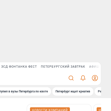
ЗСД ФОНТАНКА ФЕСТ
ПЕТЕРБУРГСКИЙ ЗАВТРАК
АФИША PLUS
тупил в вузы Петербурга по квоте
Петербург ищет креатив
Рейтинги
НОВОСТИ КОМПАНИЙ
НОВОС