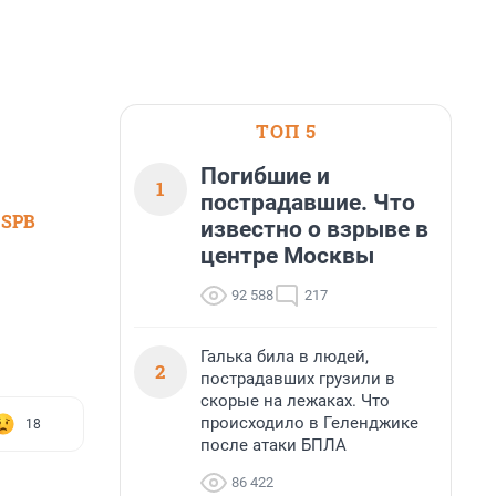
ТОП 5
Погибшие и
1
пострадавшие. Что
 SPB
известно о взрыве в
центре Москвы
92 588
217
Галька била в людей,
2
пострадавших грузили в
скорые на лежаках. Что
происходило в Геленджике
18
после атаки БПЛА
86 422