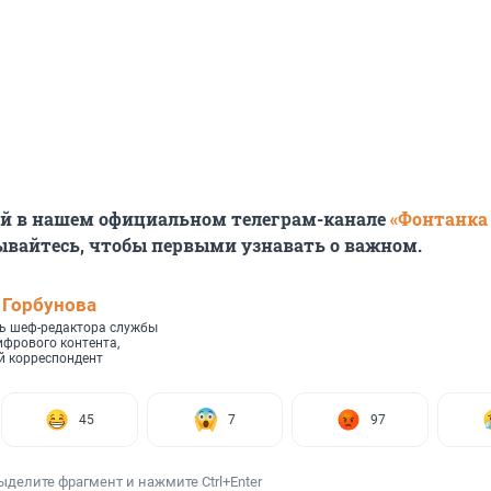
ей в нашем официальном телеграм-канале
«Фонтанка
ывайтесь, чтобы первыми узнавать о важном.
 Горбунова
ь шеф-редактора службы
ифрового контента,
 корреспондент
45
7
97
ыделите фрагмент и нажмите Ctrl+Enter