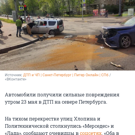
Источник: 
ДТП и ЧП | Санкт-Петербург | Питер Онлайн | СПб
 / 
«ВКонтакте»
Автомобили получили сильные повреждения
утром 23 мая в ДТП на севере Петербурга.
На тихом перекрестке улиц Хлопина и
Политехнической столкнулись «Мерседес» и
«Лада», сообщают очевидцы в
соцсетях
. «Оба в