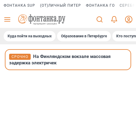
ФОНТАНКА SUP
(ОТ)ЛИЧНЫЙ ПИТЕР
ФОНТАНКА ГО
СЕРЕБР
Куда пойти на выходных
Образование в Петербурге
Кто поступ
На Финляндском вокзале массовая
СРОЧНО
задержка электричек