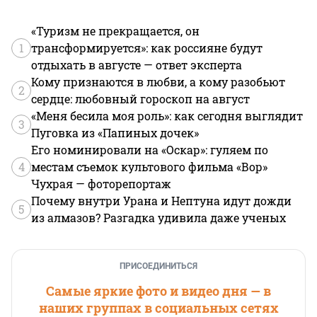
«Туризм не прекращается, он
1
трансформируется»: как россияне будут
отдыхать в августе — ответ эксперта
Кому признаются в любви, а кому разобьют
2
сердце: любовный гороскоп на август
«Меня бесила моя роль»: как сегодня выглядит
3
Пуговка из «Папиных дочек»
Его номинировали на «Оскар»: гуляем по
4
местам съемок культового фильма «Вор»
Чухрая — фоторепортаж
Почему внутри Урана и Нептуна идут дожди
5
из алмазов? Разгадка удивила даже ученых
ПРИСОЕДИНИТЬСЯ
Самые яркие фото и видео дня — в
наших группах в социальных сетях