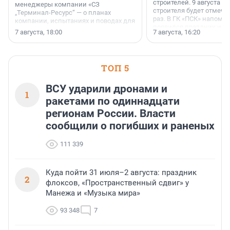
строителей. 9 августа 2
менеджеры компании «СЗ
строителя будет отмечат
„Терминал-Ресурс“ — о планах
раз. В ГК «ПСК» напомни
компании, испытаниях и поводах для
появился праздник и к
осторожного оптимизма.
7 августа, 18:00
7 августа, 16:20
поменялась роль строит
ТОП 5
ВСУ ударили дронами и
1
ракетами по одиннадцати
регионам России. Власти
сообщили о погибших и раненых
111 339
Куда пойти 31 июля–2 августа: праздник
2
флоксов, «Пространственный сдвиг» у
Манежа и «Музыка мира»
93 348
7