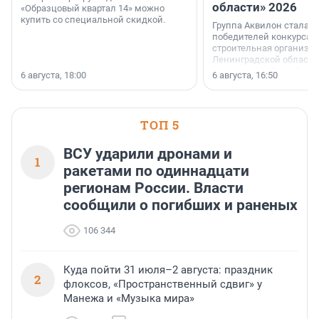
области» 2026
«Образцовый квартал 14» можно
купить со специальной скидкой.
Группа Аквилон стала 
победителей конкурса 
строительная организа
Ленинградской области 
номинации «Самый
6 августа, 18:00
6 августа, 16:50
клиентоориентированн
застройщик Ленинград
области».
ТОП 5
ВСУ ударили дронами и
1
ракетами по одиннадцати
регионам России. Власти
сообщили о погибших и раненых
106 344
Куда пойти 31 июля–2 августа: праздник
2
флоксов, «Пространственный сдвиг» у
Манежа и «Музыка мира»