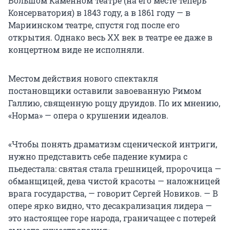
Большом Каменном театре (на его месте теперь
Консерватория) в 1843 году, а в 1861 году — в
Мариинском театре, спустя год после его
открытия. Однако весь ХХ век в театре ее даже в
концертном виде не исполняли.
Местом действия нового спектакля
постановщики оставили завоеванную Римом
Галлию, священную рощу друидов. По их мнению,
«Норма» — опера о крушении идеалов.
«Чтобы понять драматизм сценической интриги,
нужно представить себе падение кумира с
пьедестала: святая стала грешницей, пророчица —
обманщицей, дева чистой красоты — наложницей
врага государства, — говорит Сергей Новиков. — В
опере ярко видно, что десакрализация лидера —
это настоящее горе народа, граничащее с потерей