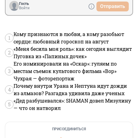
Гость
Отправить
Войти
Кому признаются в любви, а кому разобьют
1
сердце: любовный гороскоп на август
«Меня бесила моя роль»: как сегодня выглядит
2
Пуговка из «Папиных дочек»
Его номинировали на «Оскар»: гуляем по
3
местам съемок культового фильма «Вор»
Чухрая — фоторепортаж
Почему внутри Урана и Нептуна идут дожди
4
из алмазов? Разгадка удивила даже ученых
«Дед разбушевался»: SHAMAN довел Мизулину
5
— что он натворил
ПРИСОЕДИНИТЬСЯ