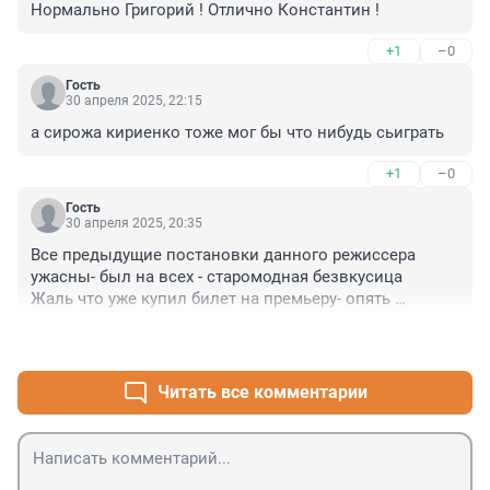
Нормально Григорий ! Отлично Константин !
+1
–0
Гость
30 апреля 2025, 22:15
а сирожа кириенко тоже мог бы что нибудь сьиграть
+1
–0
Гость
30 апреля 2025, 20:35
Все предыдущие постановки данного режиссера 
ужасны- был на всех - старомодная безвкусица

Жаль что уже купил билет на премьеру- опять 
безобразие- ни вкуса ни режиссерской идеи и все 
+2
–1
очень совковое
Читать все комментарии