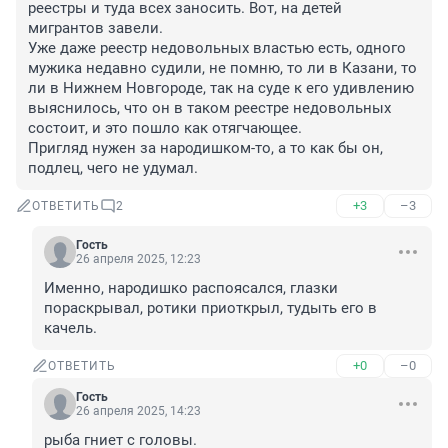
реестры и туда всех заносить. Вот, на детей 
мигрантов завели. 

Уже даже реестр недовольных властью есть, одного 
мужика недавно судили, не помню, то ли в Казани, то 
ли в Нижнем Новгороде, так на суде к его удивлению 
выяснилось, что он в таком реестре недовольных 
состоит, и это пошло как отягчающее.

Пригляд нужен за народишком-то, а то как бы он, 
подлец, чего не удумал.
+3
–3
ОТВЕТИТЬ
2
Гость
26 апреля 2025, 12:23
Именно, народишко распоясался, глазки 
пораскрывал, ротики приоткрыл, тудыть его в 
качель.
+0
–0
ОТВЕТИТЬ
Гость
26 апреля 2025, 14:23
рыба гниет с головы.