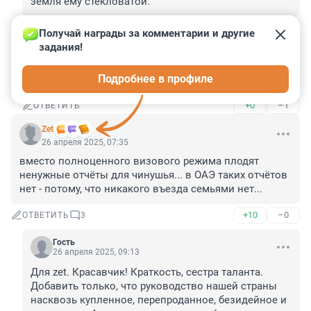
земля ему стекловатой.
+0
–1
ОТВЕТИТЬ
Получай награды за комментарии и другие 
задания!
Гость
26 апреля 2025, 14:21
Подробнее в профиле
Где то писали что это фантазии правых русскихь.
+0
–1
ОТВЕТИТЬ
Zet
26 апреля 2025, 07:35
вместо полноценного визового режима плодят 
ненужные отчёты для чинушья... в ОАЭ таких отчётов 
нет - потому, что никакого въезда семьями нет...
+10
–0
ОТВЕТИТЬ
3
Гость
26 апреля 2025, 09:13
Для zet. Красавчик! Краткость, сестра таланта. 
Добавить только, что руководство нашей страны 
насквозь купленное, перепроданное, безидейное и 