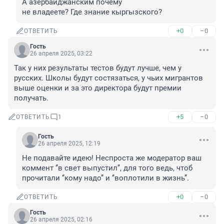
А азербайджанским почему 

не владеете? Где знание кыргызского?
+0
–0
ОТВЕТИТЬ
Гость
26 апреля 2025, 03:22
Так у них результаты тестов будут лучше, чем у 
русских. Школы будут состязаться, у чьих мигрантов 
выше оценки и за это директора будут премии 
получать.
+5
–0
ОТВЕТИТЬ
1
Гость
26 апреля 2025, 12:19
Не подавайте идею! Неспроста же модератор ваш 
коммент ‘’в свет выпустил’’, для того ведь, чтоб 
прочитали ‘’кому надо’’ и ‘’воплотили в жизнь’’.
+0
–0
ОТВЕТИТЬ
Гость
26 апреля 2025, 02:16