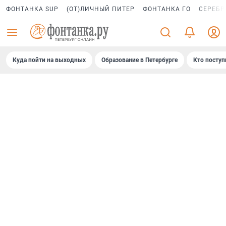
ФОНТАНКА SUP
(ОТ)ЛИЧНЫЙ ПИТЕР
ФОНТАНКА ГО
СЕРЕБР
Куда пойти на выходных
Образование в Петербурге
Кто поступ