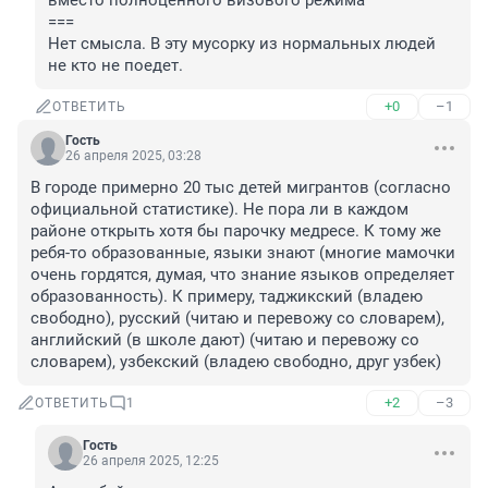
вместо полноценного визового режима

===

Нет смысла. В эту мусорку из нормальных людей 
не кто не поедет.
+0
–1
ОТВЕТИТЬ
Гость
26 апреля 2025, 03:28
В городе примерно 20 тыс детей мигрантов (согласно 
официальной статистике). Не пора ли в каждом 
районе открыть хотя бы парочку медресе. К тому же 
ребя-то образованные, языки знают (многие мамочки 
очень гордятся, думая, что знание языков определяет 
образованность). К примеру, таджикский (владею 
свободно), русский (читаю и перевожу со словарем), 
английский (в школе дают) (читаю и перевожу со 
словарем), узбекский (владею свободно, друг узбек)
+2
–3
ОТВЕТИТЬ
1
Гость
26 апреля 2025, 12:25