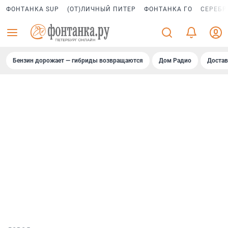
ФОНТАНКА SUP
(ОТ)ЛИЧНЫЙ ПИТЕР
ФОНТАНКА ГО
СЕРЕБР
Бензин дорожает — гибриды возвращаются
Дом Радио
Достав