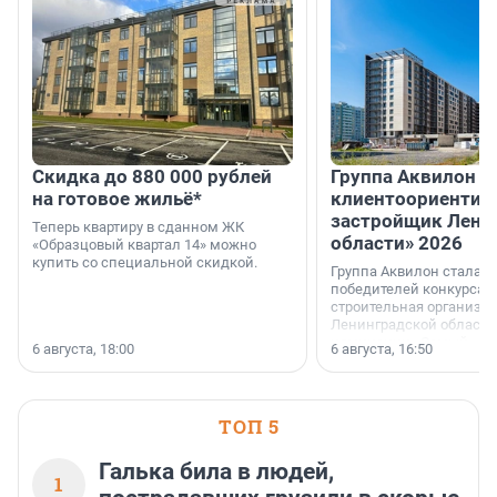
Скидка до 880 000 рублей
Группа Аквилон 
на готовое жильё*
клиентоориентир
застройщик Лени
Теперь квартиру в сданном ЖК
области» 2026
«Образцовый квартал 14» можно
купить со специальной скидкой.
Группа Аквилон стала 
победителей конкурса 
строительная организа
Ленинградской области 
номинации «Самый
6 августа, 18:00
6 августа, 16:50
клиентоориентированн
застройщик Ленинград
области».
ТОП 5
Галька била в людей,
1