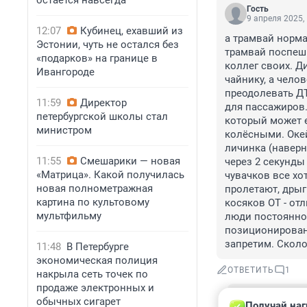
остается навсегда
Гость
9 апреля 2025,
12:07
Кубинец, ехавший из
а трамвай норма
Эстонии, чуть не остался без
трамвай поспеши
«подарков» на границе в
коллег своих. Д
Ивангороде
чайнику, а челов
преодолевать ДТ
11:59
Директор
для пассажиров.
петербургской школы стал
который может е
министром
колёсными. Окей.
личинка (наверн
11:55
Смешарики — новая
через 2 секунды 
«Матрица». Какой получилась
чувачков все хот
новая полнометражная
пролетают, дрыг
картина по культовому
косяков ОТ - отл
мультфильму
люди постоянно х
позиционировани
запретим. Сколо
11:48
В Петербурге
экономическая полиция
ОТВЕТИТЬ
1
накрыла сеть точек по
продаже электронных и
Гость
обычных сигарет
Получай наг
10 апреля 20