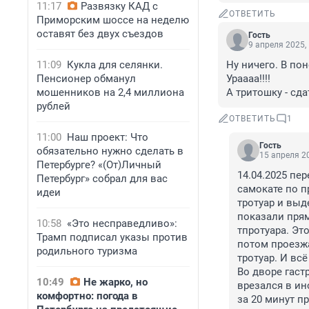
11:17
Развязку КАД с
ОТВЕТИТЬ
Приморским шоссе на неделю
оставят без двух съездов
Гость
9 апреля 2025,
11:09
Кукла для селянки.
Ну ничего. В пон
Пенсионер обманул
Ураааа!!!!

мошенников на 2,4 миллиона
А тритошку - сда
рублей
ОТВЕТИТЬ
1
11:00
Наш проект: Что
Гость
обязательно нужно сделать в
15 апреля 20
Петербурге? «(От)Личный
14.04.2025 пе
Петербург» собрал для вас
самокате по п
идеи
тротуар и выд
показали прям
10:58
«Это несправедливо»:
тпротуара. Эт
Трамп подписал указы против
потом проезжа
родильного туризма
тротуар. И всё
Во дворе гаст
10:49
Не жарко, но
врезался в ино
комфортно: погода в
за 20 минут п