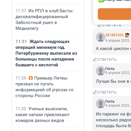
Самокаты это 
11:37
Из РПЛ в клуб Басты:
населения гор
дисквалифицированный
Заболотный ушел в
ОТВЕТИТЬ
Медиалигу
281887454
9 апреля 2025,
11:31
Ждать следующих
операций минимум год.
А какой циклон
Петербурженку выписали из
больницы после нападения
ОТВЕТИТЬ
бывшего с кислотой
Гость
9 апреля 2025,
11:26
Премьер Литвы
Лучше бы они в 
призвал не пугать
информацией об угрозах со
ОТВЕТИТЬ
стороны России
Гость
9 апреля 2025,
11:20
Ученые выяснили,
Их паркинг на ф
какие запахи привлекают
несколько рядов
комаров разных видов
площадь была б