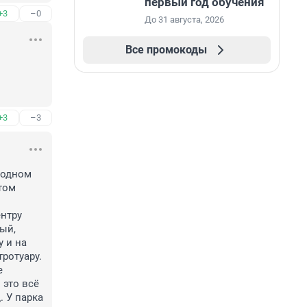
первый год обучения
+3
–0
До 31 августа, 2026
Все промокоды
+3
–3
одном 
ом 
нтру 
й, 
 и на 
ротуару. 
 
это всё 
 У парка 