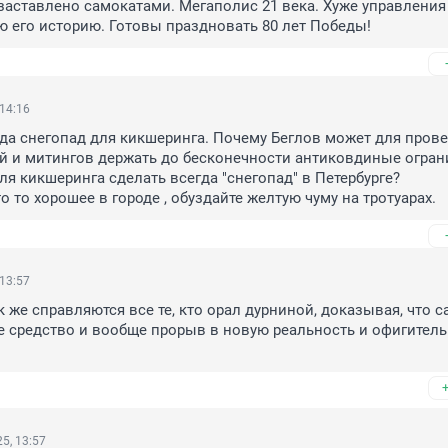
заставлено самокатами. Мегаполис 21 века. Хуже управления 
ю его историю. Готовы праздновать 80 лет Победы!
 14:16
гда снегопад для кикшеринга. Почему Беглов может для прове
 и митингов держать до бесконечности антиковдиные огранич
ля кикшеринга сделать всегда "снегопад" в Петербурге?

о то хорошее в городе , обуздайте желтую чуму на тротуарах.
 13:57
к же справляются все те, кто орал дурниной, доказывая, что с
е средство и вообще прорыв в новую реальность и офигитель
5, 13:57