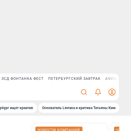
ЗСД ФОНТАНКА ФЕСТ
ПЕТЕРБУРГСКИЙ ЗАВТРАК
АФИША PLUS
рбург ищет креатив
Основатель Levrana и критика Татьяны Ким
Зач
НОВОСТИ КОМПАНИЙ
НОВОС