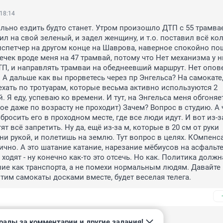
 18:14
льно ездить будто станет. Утром произошло ДТП с 55 трамвае
л на свой зеленый, и задел женщину, и т.о. поставил всё кол
испетчер на другом конце на Шаврова, наверное спокойно пош
ечек вроде меня на 47 трамвай, потому что Нет механизма у ни
П, и направлять трамваи на обеднеевший маршрут. Нет опов
 А дальше как вы прорветесь через пр Энгельса? На самокате,
хать по тротуарам, которые весьма активно используются 2 
 Я еду, успеваю ко времени. И тут, на Энгельса меня обгоняет
ое даже по возрасту не проходит) Зачем? Вопрос в студию. А 
бросить его в проходном месте, где все люди идут. И вот из-за
ят всё запретить. Ну да, ещё из-за м, которые в 20 см от руки 
ни рукой, и полетишь на землю. Тут вопрос в целях. КОмпенса
ично. А это шатание катание, нарезание мёбиусов на асфальте,
одят - ну конечно как-то это отсечь. Но как. Политика должна
е как транспорта, а не помехи нормальным людям. Давайте 
тим самокаты досками вместе, будет веселая телега.
рады за комментарии и другие задания!
25, 16:43