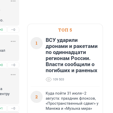
 
о.
ТОП 5
+0
–0
ВСУ ударили
1
дронами и ракетами
ал 
по одиннадцати
регионам России.
Власти сообщили о
+0
–0
погибших и раненых
109 503
а 
Куда пойти 31 июля–2
нтру 
2
августа: праздник флоксов,
«Пространственный сдвиг» у
Манежа и «Музыка мира»
+1
–0