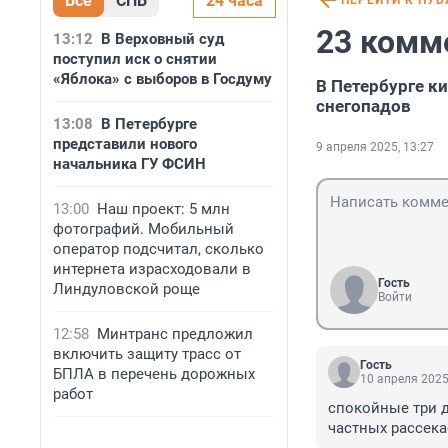
Все
СПБ
24 часа
ПЕРЕЙТИ К ПУ
23 комм
13:12
В Верховный суд
поступил иск о снятии
«Яблока» с выборов в Госдуму
В Петербурге к
снегопадов
13:08
В Петербурге
представили нового
9 апреля 2025, 13:27
начальника ГУ ФСИН
13:00
Наш проект: 5 млн
фотографий. Мобильный
оператор подсчитал, сколько
интернета израсходовали в
Гость
Линдуловской роще
Войти
12:58
Минтранс предложил
включить защиту трасс от
Гость
БПЛА в перечень дорожных
10 апреля 2025
работ
спокойные три дн
частных рассека