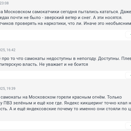
 23:08
на Московском самокатчики сегодня пытались кататься. Даже
дах почти не было - зверский ветер и снег. А эти носятся.

чиков проверять на наркотики, что ли. Иначе это необъясним
25, 16:42
ё про то что самокаты недоступны в непогоду. Доступны. Плев
питерскую власть. Не уважает и не боится
25, 19:39
4 самокаты на Московском горели красным огнём. Только 
у ПВЗ зелёным и ещё кое где. Яндекс кикшеринг точно клал н
сть. А и ещё яндексовские почему то именно они стояли по це