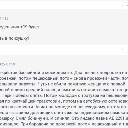
 14:19
едельник +19 будет. 

ть в психушку!
25, 07:59
рекрёсток бассейной и московского. Два пьяных подростка на 
роезжей, потом пешеходный потом снова проезжей части, пот
елывали пируэты. Чуть не сбили пожилую женщину с палкой , 
о ей в лицо средний палец и смылись оставив самокат по це
о Парк Победы опять. Потом молодой с тротуара на пешешодны
я по кратчайшей траектории , потом на автобусную остановку
 это на скорости. Азиат на мопеде по пешеходному, потом по т
рлло -гагаринм доставщик опять же на яндексовском самокате
марку. Смял бочину ей. И слинял. Это яндекс лавка АЕ 2291.и 
роизошло. Три бородоча по проезжей, потом пешеходный и т.д.