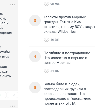
90 566
м, 
Теракты против мирных
ом, 
3
граждан. Татьяна Ким
ёл к 
ответила, почему ВСУ атакует
х 
склады Wildberries
ещения 
 
86 281
 
чтобы 
Погибшие и пострадавшие.
4
 этих 
Что известно о взрыве в
центре Москвы
ция 
84 187
 где 
 быть, 
Галька била в людей,
5
пострадавших грузили в
скорые на лежаках. Что
+1
–0
происходило в Геленджике
после атаки БПЛА