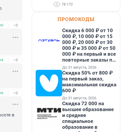
78 172
 
ПРОМОКОДЫ
+0
–0
Скидка 6 000 ₽ от 10
000 ₽, 10 000 ₽ от 15
000 ₽, 20 000 ₽ от 30
000 ₽ и 35 000 ₽ от 50
000 ₽ на первый и все
повторные заказы по
+4
–0
промокоду НАБЕРИ
До 31 августа, 2026
Скидка 50% от 800 ₽
на первый заказ,
максимальная скидка
600 ₽
+6
–0
До 31 августа, 2026
Скидка 72 000 на
высшее образование
и среднее
соте в 
специальное
образование в