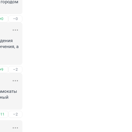
городом 
+0
–0
дения 
ения, а 
+9
–2
амокаты 
ный 
+11
–2