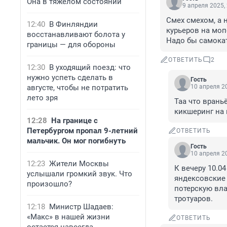
Она в тяжёлом состоянии
9 апреля 2025,
Смех смехом, а 
12:40
В Финляндии
курьеров на мопе
восстанавливают болота у
Надо бы самокат
границы — для обороны
ОТВЕТИТЬ
2
12:30
В уходящий поезд: что
нужно успеть сделать в
Гость
августе, чтобы не потратить
10 апреля 20
лето зря
Таа что врань
кикшеринг на 
12:28
На границе с
Петербургом пропал 9-летний
ОТВЕТИТЬ
мальчик. Он мог погибнуть
Гость
10 апреля 20
12:23
Жители Москвы
К вечеру 10.0
услышали громкий звук. Что
яндексовские 
произошло?
потерскую вла
тротуаров.
12:18
Министр Шадаев:
«Макс» в нашей жизни
ОТВЕТИТЬ