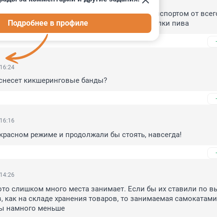
ге транспорт0,5 проуента пользуются как транспортом от всего
Подробнее в профиле
ода. И то часть из них после бодуна или бутылки пива
 16:24
 снесет кикшеринговые банды?
 16:16
красном режиме и продолжали бы стоять, навсегда!
 14:26
ото слишком много места занимает. Если бы их ставили по вы
, как на складе хранения товаров, то занимаемая самокатами 
ы намного меньше