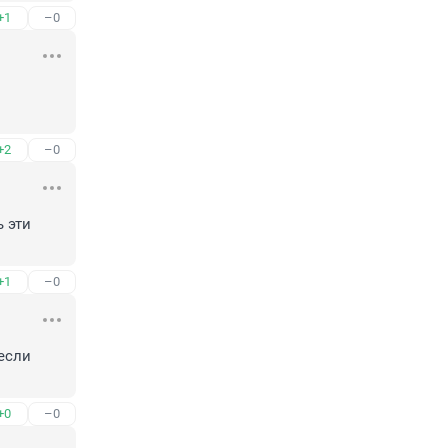
+1
–0
+2
–0
 эти 
+1
–0
если 
+0
–0