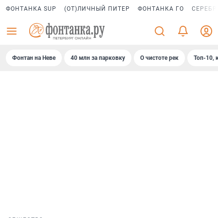
ФОНТАНКА SUP
(ОТ)ЛИЧНЫЙ ПИТЕР
ФОНТАНКА ГО
СЕРЕБР
Фонтан на Неве
40 млн за парковку
О чистоте рек
Топ-10, 