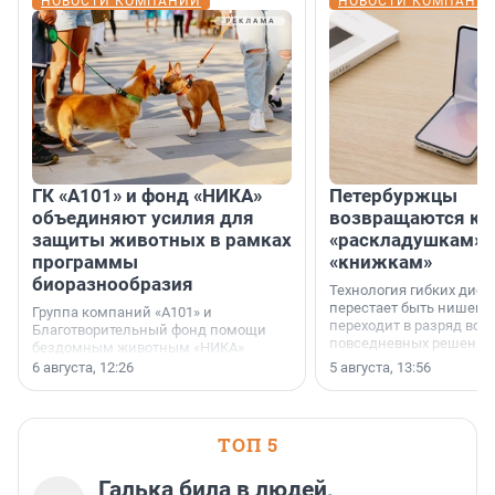
НОВОСТИ КОМПАНИЙ
НОВОСТИ КОМПАНИ
ГК «А101» и фонд «НИКА»
Петербуржцы
объединяют усилия для
возвращаются к
защиты животных в рамках
«раскладушкам» 
программы
«книжкам»
биоразнообразия
Технология гибких дисп
перестает быть нишевы
Группа компаний «А101» и
переходит в разряд вос
Благотворительный фонд помощи
повседневных решений
бездомным животным «НИКА»
заключили соглашение о
6 августа, 12:26
5 августа, 13:56
стратегическом сотрудничестве.
ТОП 5
Галька била в людей,