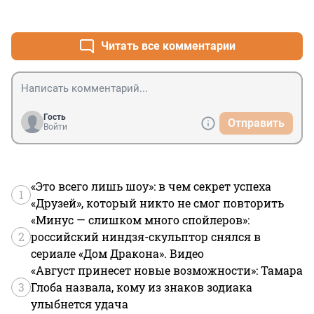
Вы уж там как-то определитесь и не морочьте голову 
+0
–0
самим себе в первую очередь.
Читать все комментарии
Гость
Отправить
Войти
«Это всего лишь шоу»: в чем секрет успеха
1
«Друзей», который никто не смог повторить
«Минус — слишком много спойлеров»:
2
российский ниндзя-скульптор снялся в
сериале «Дом Дракона». Видео
«Август принесет новые возможности»: Тамара
3
Глоба назвала, кому из знаков зодиака
улыбнется удача