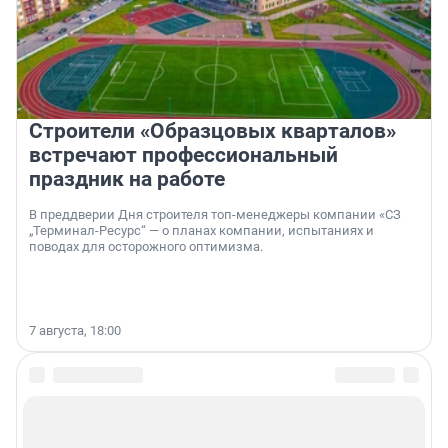
Строители «Образцовых кварталов»
встречают профессиональный
праздник на работе
В преддверии Дня строителя топ-менеджеры компании «СЗ
„Терминал-Ресурс“ — о планах компании, испытаниях и
поводах для осторожного оптимизма.
7 августа, 18:00