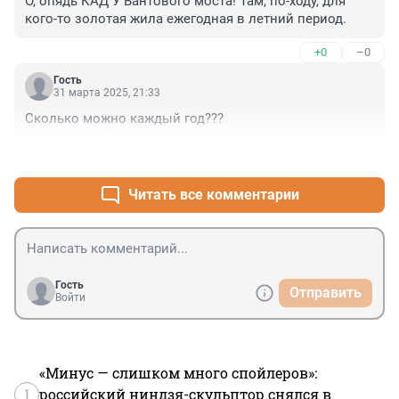
О, опядь КАД У Вантового моста! Там, по-ходу, для 
кого-то золотая жила ежегодная в летний период.
+0
–0
Гость
31 марта 2025, 21:33
Сколько можно каждый год???
+0
–0
Читать все комментарии
Гость
Отправить
Войти
«Минус — слишком много спойлеров»:
1
российский ниндзя-скульптор снялся в