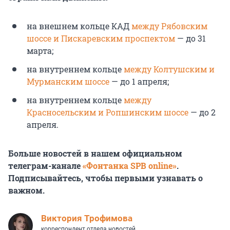
на внешнем кольце КАД
между Рябовским
шоссе и Пискаревским проспектом
— до 31
марта;
на внутреннем кольце
между Колтушским и
Мурманским шоссе
— до 1 апреля;
на внутреннем кольце
между
Красносельским и Ропшинским шоссе
— до 2
апреля.
Больше новостей в нашем официальном
телеграм-канале
«Фонтанка SPB online»
.
Подписывайтесь, чтобы первыми узнавать о
важном.
Виктория Трофимова
корреспондент отдела новостей