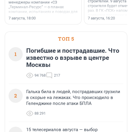
строителей. 9 августа 2
менеджеры компании «СЗ
строителя будет отмечат
„Терминал-Ресурс“ — о планах
раз. В ГК «ПСК» напомни
компании, испытаниях и поводах для
появился праздник и к
осторожного оптимизма.
7 августа, 18:00
7 августа, 16:20
поменялась роль строит
ТОП 5
Погибшие и пострадавшие. Что
1
известно о взрыве в центре
Москвы
94 768
217
Галька била в людей, пострадавших грузили
2
в скорые на лежаках. Что происходило в
Геленджике после атаки БПЛА
88 291
15 телесериалов августа — выбор